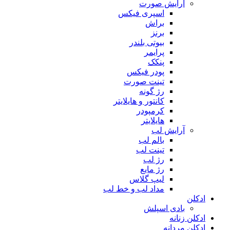
آرایش صورت
اسپری فیکس
براش
برنز
بیوتی بلندر
پرایمر
پنکک
پودر فیکس
تینت صورت
رژ گونه
کانتور و هایلایتر
کرمپودر
هایلایتر
آرایش لب
بالم لب
تینت لب
رژ لب
رژ مایع
لیپ گلاس
مداد لب و خط لب
ادکلن
بادی اسپلش
ادکلن زنانه
ادکلن مردانه