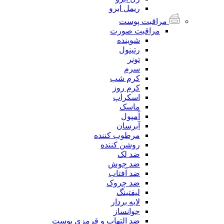
ریمل ابرو
مراقبت پوست
مراقبت صورت
شوینده
رتینول
تونر
سرم
کرم شب
کرم روز
اسکراپ
ماسک
آمپول
آبرسان
مرطوب کننده
روشن کننده
ضد لک
ضد جوش
ضد آفتاب
ضد چروک
لیفتینگ
لایه بردار
جوانساز
ضد التهاب و قرمزی پوست