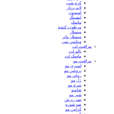
کرم شب
لایه بردار
لوسیون
لیفتینگ
ماسک
مرطوب کننده
میسلار
میسلار واتر
ویتامین سی
مراقبت لب
بالم لب
ماسک لب
مراقبت مو
اسپری مو
پروتئین مو
روغن مو
ژل مو
سرم مو
شامپو
شیر مو
ضد ریزش
ضد شوره
کراتین مو