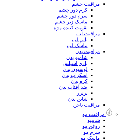
مراقبت چشم
کرم دور چشم
سرم دور چشم
ماسک زیر چشم
تقویت کننده مژه
مراقبت لب
بالم لب
ماسک لب
مراقبت بدن
شامپو بدن
بادی اسپلش
لوسیون بدن
اسکراپ بدن
کره بدن
ضد آفتاب بدن
برنزر
شاین بدن
مراقبت ناخن
مراقبت مو
شامپو
روغن مو
سرم مو
ماسک مو