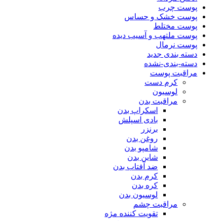
پوست چرب
پوست خشک و حساس
پوست مختلط
پوست ملتهب و آسیب دیده
پوست نرمال
دسته بندی جدید
دسته-بندی-نشده
مراقبت پوست
کرم دست
لوسیون
مراقبت بدن
اسکراپ بدن
بادی اسپلش
برنزر
روغن بدن
شامپو بدن
شاین بدن
ضد آفتاب بدن
کرم بدن
کره بدن
لوسیون بدن
مراقبت چشم
تقویت کننده مژه