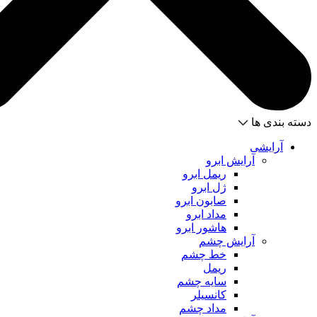
دسته بندی ها
آرایشی
آرایش ابرو
ریمل ابرو
ژل ابرو
صابون ابرو
مداد ابرو
هاشور ابرو
آرایش چشم
خط چشم
ریمل
سایه چشم
کانسیلر
مداد چشم