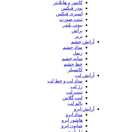
کانتور و هایلایتر
پودر فیکس
اسپری فیکس
تینت صورت
بیوتی بلندر
براش
برنز
آرایش چشم
مداد چشم
ریمل
سایه چشم
خط چشم
کانسیلر
آرایش لب
مداد لب و خط لب
رژ لب
تینت لب
لیپ گلاس
بالم لب
آرایش ابرو
مداد ابرو
هاشور ابرو
صابون ابرو
ژل ابرو