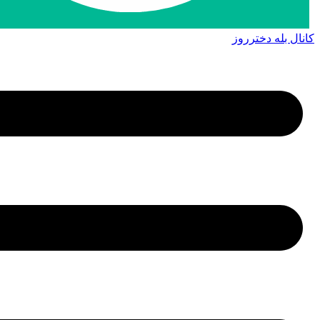
کانال بله دخترروز