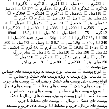
25گرم
۱۰۰میل
1.15گرم
18گرم
8گرم
7.5گرم
5.2گرم
8.2گرم
236گرم
177میل
237ml
118میل
265میل
453گرم
524گرم
369گرم
2.5 میلی لیتر
4میل
100 میل
11گرم
7گرم
3.7میلی لیتر
5.6میل
170 میل
۳۰میل
40میل
20
میل
65گرم
200میل
385میل
180میل
20 گرم
1.2گرم
175میل
14ml
70 میل
16.8g
89ml
150گرم
17.35g
40ml
34g
سری جدید 400میل
240 میل
340g
1.9g
0.7 g
8میل
473میل
300
3 گرم
17.2g
19.8g
5g
ml
4.6 گرم
5.4میل
22 میل
198 میل
120میل
375 میل
سایز بزرگ
۴۰گرم
سایز مینی ۱۰ گرم
230 گرم
550 میل
150میلی لیتر
230میل
80 میل
118 میلی لیتر
نوع پوست
انواع پوست
مناسب انواع پوست به ویژه پوست های حساس
مناسب انواع پوست به ویژه پوست های خشک و حساس
انواع پوست حتی پوست های خشک و دهیدراته
پوست های چرب
پوست های خشک
پوست های مختلط
پوست های نرمال
به ویژه پوست های حساس
پوست های چرب،حساس و
مستعد آکنه
انواع پوست به ویژه پوست های نرمال تا خشک
پوست های خشک تا نرمال
پوست های مختلط تا چرب
پوست های نرمال، چرب و مختلط
پوست های چرب و مستعد