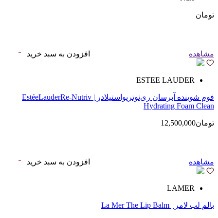
تومان
مشاهده
افزودن به سبد خرید
ESTEE LAUDER
فوم شوینده آبرسان ری‌نوتریواستیلادر | EstéeLauderRe-Nutriv
Hydrating Foam Clean
تومان12,500,000
مشاهده
افزودن به سبد خرید
LAMER
بالم لب لامر | La Mer The Lip Balm