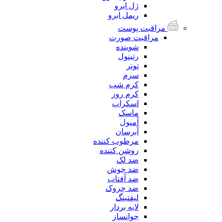
ژل ابرو
ریمل ابرو
مراقبت پوست
مراقبت صورت
شوینده
رتینول
تونر
سرم
کرم شب
کرم روز
اسکراپ
ماسک
آمپول
آبرسان
مرطوب کننده
روشن کننده
ضد لک
ضد جوش
ضد آفتاب
ضد چروک
لیفتینگ
لایه بردار
جوانساز