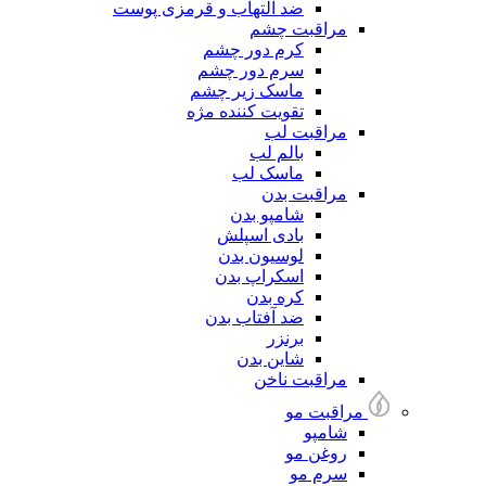
ضد التهاب و قرمزی پوست
مراقبت چشم
کرم دور چشم
سرم دور چشم
ماسک زیر چشم
تقویت کننده مژه
مراقبت لب
بالم لب
ماسک لب
مراقبت بدن
شامپو بدن
بادی اسپلش
لوسیون بدن
اسکراپ بدن
کره بدن
ضد آفتاب بدن
برنزر
شاین بدن
مراقبت ناخن
مراقبت مو
شامپو
روغن مو
سرم مو