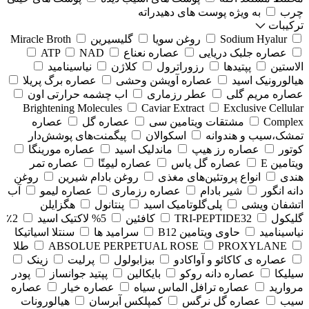
چرب
به ویژه پوست های دهیدراته
ترکیبات
Sodium Hyalur
روغن سویا
گلیسیرین
Miracle Broth
عصاره جلبک دریایی
عصاره نعناع
NAD
ATP
الاستین
پپتیدها
رزوراترول
کلاژن
⁠نیاسینامید
هیالورونیک اسید
عصاره آویشن وحشی
عصاره برگ پریلا
عصاره مریم گلی
عطر رزماری
اب چشمه حرارتی اون
Brightening Molecules
Caviar Extract
Exclusive Cellular
Complex
مشتقات ویتامین سی
عصاره گل
عصاره
تمشک،سیب و هندوانه
اسکوالان
پیگمنت‌های پوشش‌دار
کوتور
عصاره رز هیپ
ماندلیک اسید
عصاره مورینگا
ویتامین E
عصاره گل یاس
عصاره لیمِتّا
عصاره تمر
هندی
انواع پروتئین‌های مغذی
روغن بادام شیرین
روغن
دانه انگور
شیر بادام
عصاره رزماری
عصاره لیمو
آب
اتشفان ویشی
پلی‌گلوتامیک اسید
پنتانول
هگزایلن
گلیکول
TRI-PEPTIDE32
کافئین
5% لاکتیک اسید
2٪
نیاسینامید
حاوی ویتامین B12
سرامید ها
سنتلا اسیاتیکا
PROXYLANE
ABSOLUE PERPETUAL ROSE
طلا
عصاره ی کاکائو و آواکادو
بیزابولول
پرلیت
زینک
سیلیکا
عصاره دانه روکو
بایکالین
پپتید جوانساز
پودر
مروارید
عصاره ترافل الماس سیاه
عصاره خیار
عصاره
سیب
عصاره گل نرگس
کمپلکس آبرسان
هیالورونات