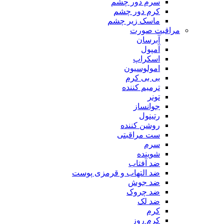
سرم دور چشم
کرم دور چشم
ماسک زیر چشم
مراقبت صورت
آبرسان
آمپول
اسکراپ
امولوسیون
بی بی کرم
ترمیم کننده
تونر
جوانساز
رتینول
روشن کننده
ست مراقبتی
سرم
شوینده
ضد آفتاب
ضد التهاب و قرمزی پوست
‌ضد جوش
ضد چروک
ضد لک
کرم
کرم روز