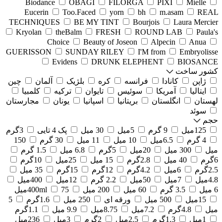
Biodance
OBAGI
FILORGA
PIXI
Mielle
Eucerin
Too.Faced
yorn
bh
m.asam
REAL
TECHNIQUES
BE MY TINT
Bourjois
Laura Mercier
Kryolan
theBalm
FRESH
ROUND LAB
Paula's
Choice
Beauty of Joseon
Alpecin
Anua
GUERISSON
SUNDAY RILEY
I'M from
Embryolisse
Evidens
DRUNK ELEPHENT
BIOSANCE
کشور ساخت
ژاپن
کانادا
فرانسه
کره
بلژیک
آلمان
چین
ایتالیا
آمریکا
سوئیس
تایوان
ترکیه
کلمبیا
لهستان
انگلستان
بریتانیا
اسپانیا
یونان
مجارستان
سوئد
حجم
125میل
9 گرم
5میل
30 میل
پک 4 تایی
3گرم
4 گرم
6.5میل
10 میل
11 میل
30 گرم
150
میل
300 میل
20میل
5گرم
6.8 میل
1.5 گرم
6گرم
40 میل
2.8گرم
15 میل
25میل
10گرم
2.5گرم
6میل
4.2گرم
12گرم
15گرم
35 میل
4.8میل
7میل
50میل
2.2 گرم
12میل
400میل
6 میل
3.5 گرم
60 میل
200 میل
75میل
400ml
15میل
500 میل
ورقه ای
250 میل
1.6گرم
5
میل
4.8گرم
7.2میل
8.75میل
9.9 میل
1.1گرم
1میل
1.3گرم
2.5میل
2گرم
3میل
236میل