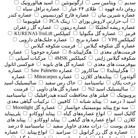
سدیم
ویتامین سی
ارگوتیونئین
اسید هیالورونیک
روغن دانه قهوه
طلای ۲۴ عیار
عصاره ترافل سیاه
عصاره شیرین بیان
عصاره قارچ کوردیسپس
عصاره کندر
آب حرارتی لاروش پوزای
زینک PCA
فیلوبیوما
عصاره ریشه آنجلیکا
عصاره زیتون
عصاره گل زعفران
قرمز
عصاره گل مگنولیا
کمپلکس KURENAI-TruLift
کمپلکس VP8
عصاره برنج
عصاره جلبک‌های دارویی
عصاره گل شکوفه گیلاس
فرمنت شکوفه گیلاس
فرمنت‌های مغذی
هگزاپپتاید-8
عصاره جوجوبا
عصاره
شکوفه گیلاس ژاپنی
کمپلکس 4MSK
مرکبات آسیایی
بیوفرمنت های مغذی
عصاره گل های بابونه
فنوکسی اتانول
هگزاپپتاید8
ساکاروز
عصاره Saw Palmetto
عصاره
آلوئه‌ورا
پپتایدهای کلاژن
عصاره Mitracarpus
عصاره
درخت پکان
نیاسینامید
خاک رس سفید
سالیسیلیک اسید
سالیسیلیک اسید 2%
عصاره گل های داویی
فرمنت
پروبیوتیک
فیلتر های محافظت کننده هیدرافیلیک
نیاسینامید
اسید 3 درصد
پپتاید شبانه
کافیین
ترکیبات گیاهی مغذی
سه نوع پپتاید بیومیمتیک جوانساز
عصاره گل Moonlight
گالیک اسید
انواع عصاره‌های گیاه
پپتاید آووکادو
پلی‌پپتاید
کلاژن
انواع عصاره های گیاهی
پپتاید اووکادو
پپتاید های
مغذی پوست
ذرات مغذی خاویار سفید
نیاسینامید ۵ درصد
عصاره ی گل رز گرانویل
سرامید
انواع پپتاید
عصاره