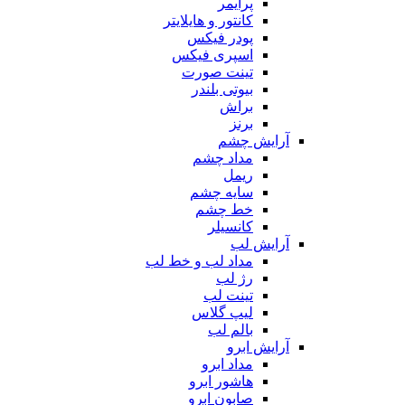
پرایمر
کانتور و هایلایتر
پودر فیکس
اسپری فیکس
تینت صورت
بیوتی بلندر
براش
برنز
آرایش چشم
مداد چشم
ریمل
سایه چشم
خط چشم
کانسیلر
آرایش لب
مداد لب و خط لب
رژ لب
تینت لب
لیپ گلاس
بالم لب
آرایش ابرو
مداد ابرو
هاشور ابرو
صابون ابرو