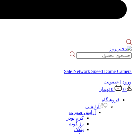
Sale Network Speed Dome Camera
ورود
| عضویت
0
0
تومان
فروشگاه
آرایشی
آرایش صورت
کرم پودر
رژ گونه
پنکک