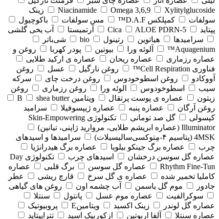
لیلی
عصاره انار
عصاره چای سبز
فرمنت نارگیل
Xylitylglucoside
Omega 3,6,9
Niacinamide
زینک
سولفات
کمپلکس D.A.F™
مس سولفات
باکوچیول
پپتاید
5-Cica
ALOE PDRN
آرتمیستا
آب یخی گلشی
سرامیدها
هیاتوین
رتینول
bio
شی‌باتر
Aquagenium™
آلوئه ورا
بیوتین
پودر کهربا
روغن و
عصاره رزماری
عصاره ریحان
عصاره ی ارکید طلایی
فناوری Cell Respiration™
روغن نارگیل
عسل
روغن
آووکادو
روغن اسطوخودوس
روغن درخت چای
سرکه
سیب
اسطوخودوس
الوئه ورا
روغن رزماری
روغن
زیتون
عصاره ی پوست پرتقال
ویتامین B
shea butter
روغن آرگان
عصاره پنبه
عصاره ژیپسوفیلا
سرامید
کپسولی
گل صد تومانی
تکنولوژی Skin-Empowering
Illuminator (عصاره ابریشم طلایی، مروارید ژاپنی، تیانین)
4MSK (پتاسیم ۴‑مِتوکسی‌سالیسیلات)
سرامیدها و اسیدهای
چرب
عصاره برگ جینکو بیلوبا
عصاره برگ هیدرانژیا
عصاره گل سوسن درخشان
اسیدهای چرب
تکنولوژی Day
Rhythm Fine‑Tun
عصاره گل سوسن
برگ قلبی
عصاره
کاملیا تخمیر شده
عصاره ی گل سرخ
قارچ ریشی
عطر
جادور
موم گل یاسمن
آب چشمه اون
روغن های گیاهی
سوکرالفیت
عصاره موم عسل
پانتول
سنتلا
عصاره گل لوندر
زینک اکسید
ویتامینE
پروبیوتیک
عصاره سنتلا
آلفا اربوتین
ازکوربیک اسید
تتراپپتاید