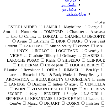
کرم مو
ماسک مو
مکمل مو
مراقبت ناخن
برند
ESTEE LAUDER
LAMER
Maybelline
Giorgio
Armani
Numbuzin
TOMFORD
Character
Anastasia
kiko
Carmex
LOREAL
CHANEL
DECORTÉ
Avene
LA Prairie
DIOR
NARS
Yves Saint
Laurent
LANCOME
Milano beauty
essence
MAC
NYX
INGLOT
LOCCITANE
Givenchy
VICHY
Charlotte Tillbury
Ordinary
CLARINS
LAROCHE-POSAY
Kiehls
SHISEIDO
CLINIQUE
BIODERMA
Cle de peau
EQQUAL BERRY
P.Louise
Revolution
OFRA
RIMMEL
Ben Nye
tarte
Bioxcin
Bath & Body Works
Fenty Beauty
AROMATICA
HUDA BEAUTY
GUERLIAN
cantu
LANEIGE
Dr.althea
Isntree
axis-y
CENTELLA
ISDIN
ZO SKIN HEALTH
Ogx
VICTORIA’S
SECRET
sisley
BENEFIT
Simple
L.A GIRL
SEPHORA
KERASTASE
SOME BY MI
Isadora
CeraVe
Murad
DR.JART
COSRX
Innisfree