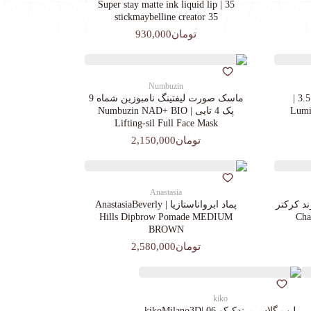
35 | Super stay matte ink liquid lip
stickmaybelline creator 35
تومان930,000
Numbuzin
کرم پودرجورجیوآرمانی کد 3.5 |
ماسک صورت لیفتینگ نامبوزین شماه 9
Lumin
پک 4 تایی | Numbuzin NAD+ BIO
Lifting-sil Full Face Mask
تومان2,150,000
Anastasia
د کرکتر
پماد ابرواناستازیا | AnastasiaBeverly
Chara
Hills Dipbrow Pomade MEDIUM
BROWN
تومان2,580,000
kiko
لیپ گلاس‌ برندکیکو 06 |kikoMilano3D