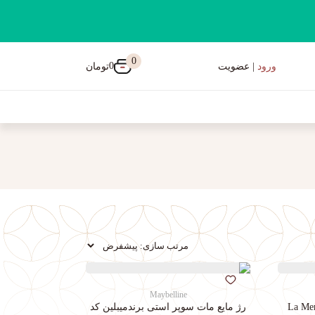
0
0
تومان
ورود
| عضویت
Maybelline
رژ مایع مات سوپر استی‌ برندمیبلین کد