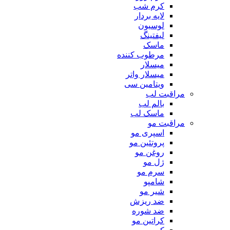
کرم شب
لایه بردار
لوسیون
لیفتینگ
ماسک
مرطوب کننده
میسلار
میسلار واتر
ویتامین سی
مراقبت لب
بالم لب
ماسک لب
مراقبت مو
اسپری مو
پروتئین مو
روغن مو
ژل مو
سرم مو
شامپو
شیر مو
ضد ریزش
ضد شوره
کراتین مو