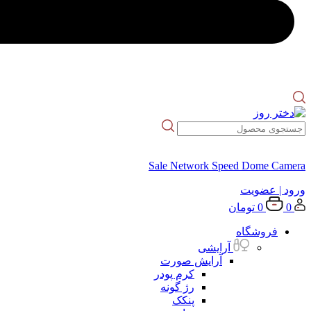
Sale Network Speed Dome Camera
ورود
| عضویت
0
0
تومان
فروشگاه
آرایشی
آرایش صورت
کرم پودر
رژ گونه
پنکک