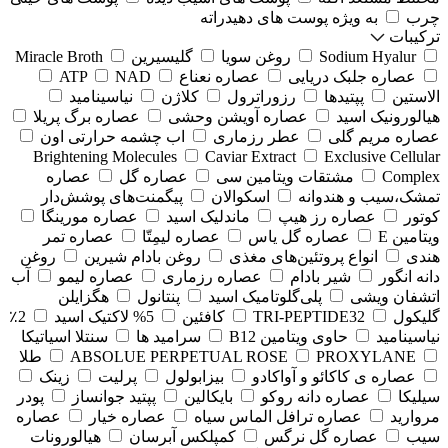
چرب
به ویژه پوست های دهیدراته
ترکیبات
Sodium Hyalur
روغن سویا
گلیسیرین
Miracle Broth
عصاره جلبک دریایی
عصاره نعناع
NAD
ATP
الاستین
پپتیدها
رزوراترول
کلاژن
⁠نیاسینامید
هیالورونیک اسید
عصاره آویشن وحشی
عصاره برگ پریلا
عصاره مریم گلی
عطر رزماری
اب چشمه حرارتی اون
Brightening Molecules
Caviar Extract
Exclusive Cellular
Complex
مشتقات ویتامین سی
عصاره گل
عصاره
تمشک،سیب و هندوانه
اسکوالان
پیگمنت‌های پوشش‌دار
کوتور
عصاره رز هیپ
ماندلیک اسید
عصاره مورینگا
ویتامین E
عصاره گل یاس
عصاره لیمِتّا
عصاره تمر
هندی
انواع پروتئین‌های مغذی
روغن بادام شیرین
روغن
دانه انگور
شیر بادام
عصاره رزماری
عصاره لیمو
آب
اتشفان ویشی
پلی‌گلوتامیک اسید
پنتانول
هگزایلن
گلیکول
TRI-PEPTIDE32
کافئین
5% لاکتیک اسید
2٪
نیاسینامید
حاوی ویتامین B12
سرامید ها
سنتلا اسیاتیکا
PROXYLANE
ABSOLUE PERPETUAL ROSE
طلا
عصاره ی کاکائو و آواکادو
بیزابولول
پرلیت
زینک
سیلیکا
عصاره دانه روکو
بایکالین
پپتید جوانساز
پودر
مروارید
عصاره ترافل الماس سیاه
عصاره خیار
عصاره
سیب
عصاره گل نرگس
کمپلکس آبرسان
هیالورونات