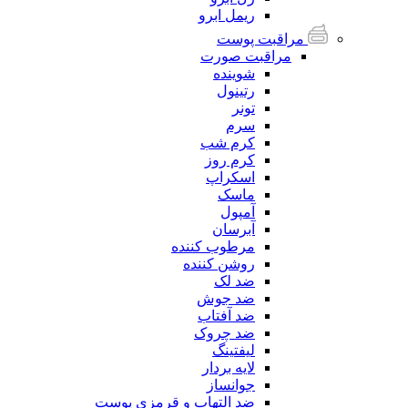
ریمل ابرو
مراقبت پوست
مراقبت صورت
شوینده
رتینول
تونر
سرم
کرم شب
کرم روز
اسکراپ
ماسک
آمپول
آبرسان
مرطوب کننده
روشن کننده
ضد لک
ضد جوش
ضد آفتاب
ضد چروک
لیفتینگ
لایه بردار
جوانساز
ضد التهاب و قرمزی پوست