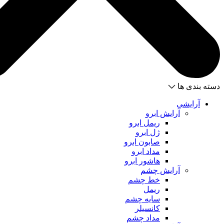
دسته بندی ها
آرایشی
آرایش ابرو
ریمل ابرو
ژل ابرو
صابون ابرو
مداد ابرو
هاشور ابرو
آرایش چشم
خط چشم
ریمل
سایه چشم
کانسیلر
مداد چشم