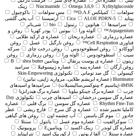
لیلی
عصاره انار
عصاره چای سبز
فرمنت نارگیل
Xylitylglucoside
Omega 3,6,9
Niacinamide
زینک
سولفات
کمپلکس D.A.F™
مس سولفات
باکوچیول
پپتاید
5-Cica
ALOE PDRN
آرتمیستا
آب یخی گلشی
سرامیدها
هیاتوین
رتینول
bio
شی‌باتر
Aquagenium™
آلوئه ورا
بیوتین
پودر کهربا
روغن و
عصاره رزماری
عصاره ریحان
عصاره ی ارکید طلایی
فناوری Cell Respiration™
روغن نارگیل
عسل
روغن
آووکادو
روغن اسطوخودوس
روغن درخت چای
سرکه
سیب
اسطوخودوس
الوئه ورا
روغن رزماری
روغن
زیتون
عصاره ی پوست پرتقال
ویتامین B
shea butter
روغن آرگان
عصاره پنبه
عصاره ژیپسوفیلا
سرامید
کپسولی
گل صد تومانی
تکنولوژی Skin-Empowering
Illuminator (عصاره ابریشم طلایی، مروارید ژاپنی، تیانین)
4MSK (پتاسیم ۴‑مِتوکسی‌سالیسیلات)
سرامیدها و اسیدهای
چرب
عصاره برگ جینکو بیلوبا
عصاره برگ هیدرانژیا
عصاره گل سوسن درخشان
اسیدهای چرب
تکنولوژی Day
Rhythm Fine‑Tun
عصاره گل سوسن
برگ قلبی
عصاره
کاملیا تخمیر شده
عصاره ی گل سرخ
قارچ ریشی
عطر
جادور
موم گل یاسمن
آب چشمه اون
روغن های گیاهی
سوکرالفیت
عصاره موم عسل
پانتول
سنتلا
عصاره گل لوندر
زینک اکسید
ویتامینE
پروبیوتیک
عصاره سنتلا
آلفا اربوتین
ازکوربیک اسید
تتراپپتاید