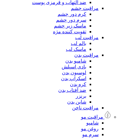
ضد التهاب و قرمزی پوست
مراقبت چشم
کرم دور چشم
سرم دور چشم
ماسک زیر چشم
تقویت کننده مژه
مراقبت لب
بالم لب
ماسک لب
مراقبت بدن
شامپو بدن
بادی اسپلش
لوسیون بدن
اسکراپ بدن
کره بدن
ضد آفتاب بدن
برنزر
شاین بدن
مراقبت ناخن
مراقبت مو
شامپو
روغن مو
سرم مو