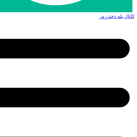
کانال بله دخترروز