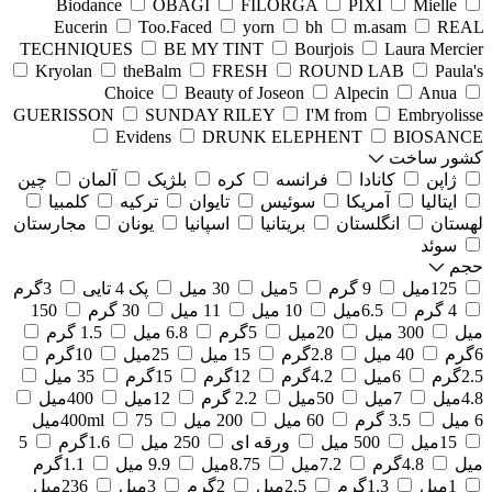
Biodance
OBAGI
FILORGA
PIXI
Mielle
Eucerin
Too.Faced
yorn
bh
m.asam
REAL
TECHNIQUES
BE MY TINT
Bourjois
Laura Mercier
Kryolan
theBalm
FRESH
ROUND LAB
Paula's
Choice
Beauty of Joseon
Alpecin
Anua
GUERISSON
SUNDAY RILEY
I'M from
Embryolisse
Evidens
DRUNK ELEPHENT
BIOSANCE
کشور ساخت
ژاپن
کانادا
فرانسه
کره
بلژیک
آلمان
چین
ایتالیا
آمریکا
سوئیس
تایوان
ترکیه
کلمبیا
لهستان
انگلستان
بریتانیا
اسپانیا
یونان
مجارستان
سوئد
حجم
125میل
9 گرم
5میل
30 میل
پک 4 تایی
3گرم
4 گرم
6.5میل
10 میل
11 میل
30 گرم
150
میل
300 میل
20میل
5گرم
6.8 میل
1.5 گرم
6گرم
40 میل
2.8گرم
15 میل
25میل
10گرم
2.5گرم
6میل
4.2گرم
12گرم
15گرم
35 میل
4.8میل
7میل
50میل
2.2 گرم
12میل
400میل
6 میل
3.5 گرم
60 میل
200 میل
75میل
400ml
15میل
500 میل
ورقه ای
250 میل
1.6گرم
5
میل
4.8گرم
7.2میل
8.75میل
9.9 میل
1.1گرم
1میل
1.3گرم
2.5میل
2گرم
3میل
236میل