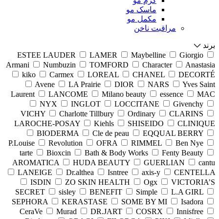
کرم مو
ماسک مو
مکمل مو
مراقبت ناخن
برند
ESTEE LAUDER
LAMER
Maybelline
Giorgio
Armani
Numbuzin
TOMFORD
Character
Anastasia
kiko
Carmex
LOREAL
CHANEL
DECORTÉ
Avene
LA Prairie
DIOR
NARS
Yves Saint
Laurent
LANCOME
Milano beauty
essence
MAC
NYX
INGLOT
LOCCITANE
Givenchy
VICHY
Charlotte Tillbury
Ordinary
CLARINS
LAROCHE-POSAY
Kiehls
SHISEIDO
CLINIQUE
BIODERMA
Cle de peau
EQQUAL BERRY
P.Louise
Revolution
OFRA
RIMMEL
Ben Nye
tarte
Bioxcin
Bath & Body Works
Fenty Beauty
AROMATICA
HUDA BEAUTY
GUERLIAN
cantu
LANEIGE
Dr.althea
Isntree
axis-y
CENTELLA
ISDIN
ZO SKIN HEALTH
Ogx
VICTORIA’S
SECRET
sisley
BENEFIT
Simple
L.A GIRL
SEPHORA
KERASTASE
SOME BY MI
Isadora
CeraVe
Murad
DR.JART
COSRX
Innisfree