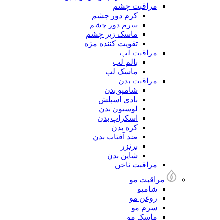
مراقبت چشم
کرم دور چشم
سرم دور چشم
ماسک زیر چشم
تقویت کننده مژه
مراقبت لب
بالم لب
ماسک لب
مراقبت بدن
شامپو بدن
بادی اسپلش
لوسیون بدن
اسکراپ بدن
کره بدن
ضد آفتاب بدن
برنزر
شاین بدن
مراقبت ناخن
مراقبت مو
شامپو
روغن مو
سرم مو
ماسک مو