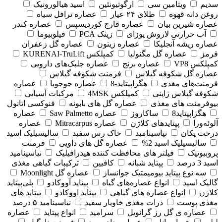
سدیم
ویتامین سی
ارگوتیونئین
اسید هیالورونیک
روغن دانه قهوه
طلای ۲۴ عیار
عصاره ترافل سیاه
عصاره شیرین بیان
عصاره قارچ کوردیسپس
عصاره کندر
آب حرارتی لاروش پوزای
زینک PCA
فیلوبیوما
عصاره ریشه آنجلیکا
عصاره زیتون
عصاره گل زعفران
قرمز
عصاره گل مگنولیا
کمپلکس KURENAI-TruLift
کمپلکس VP8
عصاره برنج
عصاره جلبک‌های دارویی
عصاره گل شکوفه گیلاس
فرمنت شکوفه گیلاس
فرمنت‌های مغذی
هگزاپپتاید-8
عصاره جوجوبا
عصاره
شکوفه گیلاس ژاپنی
کمپلکس 4MSK
مرکبات آسیایی
بیوفرمنت های مغذی
عصاره گل های بابونه
فنوکسی اتانول
هگزاپپتاید8
ساکاروز
عصاره Saw Palmetto
عصاره
آلوئه‌ورا
پپتایدهای کلاژن
عصاره Mitracarpus
عصاره
درخت پکان
نیاسینامید
خاک رس سفید
سالیسیلیک اسید
سالیسیلیک اسید 2%
عصاره گل های داویی
فرمنت
پروبیوتیک
فیلتر های محافظت کننده هیدرافیلیک
نیاسینامید
اسید 3 درصد
پپتاید شبانه
کافیین
ترکیبات گیاهی مغذی
سه نوع پپتاید بیومیمتیک جوانساز
عصاره گل Moonlight
گالیک اسید
انواع عصاره‌های گیاه
پپتاید آووکادو
پلی‌پپتاید
کلاژن
انواع عصاره های گیاهی
پپتاید اووکادو
پپتاید های
مغذی پوست
ذرات مغذی خاویار سفید
نیاسینامید ۵ درصد
عصاره ی گل رز گرانویل
سرامید
انواع پپتاید
عصاره