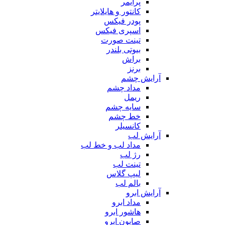
پرایمر
کانتور و هایلایتر
پودر فیکس
اسپری فیکس
تینت صورت
بیوتی بلندر
براش
برنز
آرایش چشم
مداد چشم
ریمل
سایه چشم
خط چشم
کانسیلر
آرایش لب
مداد لب و خط لب
رژ لب
تینت لب
لیپ گلاس
بالم لب
آرایش ابرو
مداد ابرو
هاشور ابرو
صابون ابرو