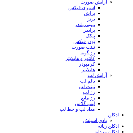
آرایش صورت
اسپری فیکس
براش
برنز
بیوتی بلندر
پرایمر
پنکک
پودر فیکس
تینت صورت
رژ گونه
کانتور و هایلایتر
کرمپودر
هایلایتر
آرایش لب
بالم لب
تینت لب
رژ لب
رژ مایع
لیپ گلاس
مداد لب و خط لب
ادکلن
بادی اسپلش
ادکلن زنانه
ادکلن مردانه