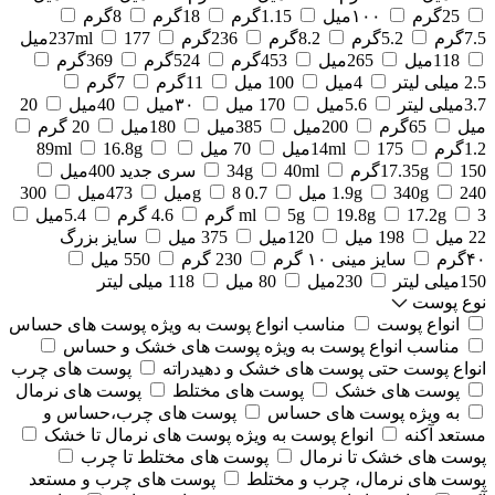
25گرم
۱۰۰میل
1.15گرم
18گرم
8گرم
7.5گرم
5.2گرم
8.2گرم
236گرم
177میل
237ml
118میل
265میل
453گرم
524گرم
369گرم
2.5 میلی لیتر
4میل
100 میل
11گرم
7گرم
3.7میلی لیتر
5.6میل
170 میل
۳۰میل
40میل
20
میل
65گرم
200میل
385میل
180میل
20 گرم
1.2گرم
175میل
14ml
70 میل
16.8g
89ml
150گرم
17.35g
40ml
34g
سری جدید 400میل
240 میل
340g
1.9g
0.7 g
8میل
473میل
300
3 گرم
17.2g
19.8g
5g
ml
4.6 گرم
5.4میل
22 میل
198 میل
120میل
375 میل
سایز بزرگ
۴۰گرم
سایز مینی ۱۰ گرم
230 گرم
550 میل
150میلی لیتر
230میل
80 میل
118 میلی لیتر
نوع پوست
انواع پوست
مناسب انواع پوست به ویژه پوست های حساس
مناسب انواع پوست به ویژه پوست های خشک و حساس
انواع پوست حتی پوست های خشک و دهیدراته
پوست های چرب
پوست های خشک
پوست های مختلط
پوست های نرمال
به ویژه پوست های حساس
پوست های چرب،حساس و
مستعد آکنه
انواع پوست به ویژه پوست های نرمال تا خشک
پوست های خشک تا نرمال
پوست های مختلط تا چرب
پوست های نرمال، چرب و مختلط
پوست های چرب و مستعد