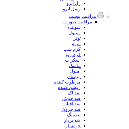
ژل ابرو
ریمل ابرو
مراقبت پوست
مراقبت صورت
شوینده
رتینول
تونر
سرم
کرم شب
کرم روز
اسکراپ
ماسک
آمپول
آبرسان
مرطوب کننده
روشن کننده
ضد لک
ضد جوش
ضد آفتاب
ضد چروک
لیفتینگ
لایه بردار
جوانساز