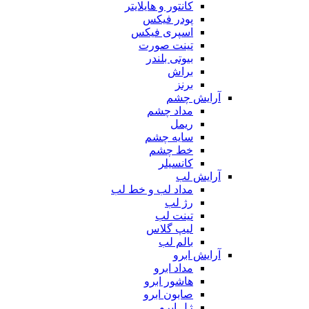
کانتور و هایلایتر
پودر فیکس
اسپری فیکس
تینت صورت
بیوتی بلندر
براش
برنز
آرایش چشم
مداد چشم
ریمل
سایه چشم
خط چشم
کانسیلر
آرایش لب
مداد لب و خط لب
رژ لب
تینت لب
لیپ گلاس
بالم لب
آرایش ابرو
مداد ابرو
هاشور ابرو
صابون ابرو
ژل ابرو