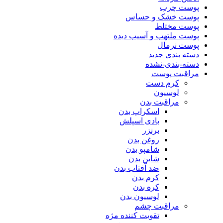
پوست چرب
پوست خشک و حساس
پوست مختلط
پوست ملتهب و آسیب دیده
پوست نرمال
دسته بندی جدید
دسته-بندی-نشده
مراقبت پوست
کرم دست
لوسیون
مراقبت بدن
اسکراپ بدن
بادی اسپلش
برنزر
روغن بدن
شامپو بدن
شاین بدن
ضد آفتاب بدن
کرم بدن
کره بدن
لوسیون بدن
مراقبت چشم
تقویت کننده مژه