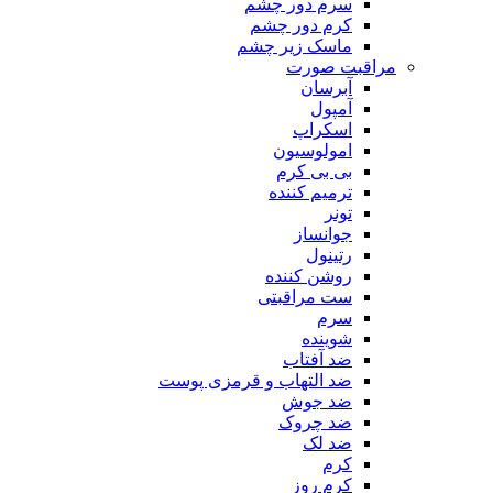
سرم دور چشم
کرم دور چشم
ماسک زیر چشم
مراقبت صورت
آبرسان
آمپول
اسکراپ
امولوسیون
بی بی کرم
ترمیم کننده
تونر
جوانساز
رتینول
روشن کننده
ست مراقبتی
سرم
شوینده
ضد آفتاب
ضد التهاب و قرمزی پوست
‌ضد جوش
ضد چروک
ضد لک
کرم
کرم روز