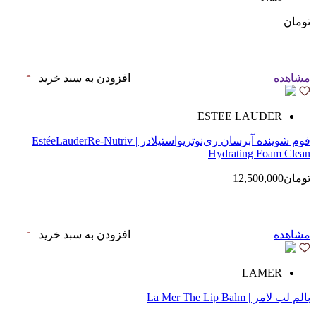
تومان
مشاهده
افزودن به سبد خرید
ESTEE LAUDER
فوم شوینده آبرسان ری‌نوتریواستیلادر | EstéeLauderRe-Nutriv
Hydrating Foam Clean
تومان12,500,000
مشاهده
افزودن به سبد خرید
LAMER
بالم لب لامر | La Mer The Lip Balm