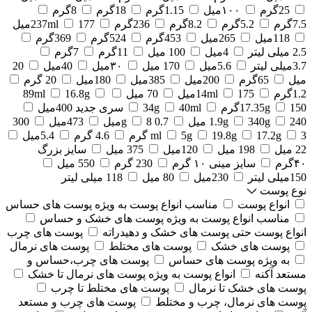
25گرم
۱۰۰میل
1.15گرم
18گرم
8گرم
7.5گرم
5.2گرم
8.2گرم
236گرم
177میل
237ml
118میل
265میل
453گرم
524گرم
369گرم
2.5 میلی لیتر
4میل
100 میل
11گرم
7گرم
3.7میلی لیتر
5.6میل
170 میل
۳۰میل
40میل
20
میل
65گرم
200میل
385میل
180میل
20 گرم
1.2گرم
175میل
14ml
70 میل
16.8g
89ml
150گرم
17.35g
40ml
34g
سری جدید 400میل
240 میل
340g
1.9g
0.7 g
8میل
473میل
300
3 گرم
17.2g
19.8g
5g
ml
4.6 گرم
5.4میل
22 میل
198 میل
120میل
375 میل
سایز بزرگ
۴۰گرم
سایز مینی ۱۰ گرم
230 گرم
550 میل
150میلی لیتر
230میل
80 میل
118 میلی لیتر
نوع پوست
انواع پوست
مناسب انواع پوست به ویژه پوست های حساس
مناسب انواع پوست به ویژه پوست های خشک و حساس
انواع پوست حتی پوست های خشک و دهیدراته
پوست های چرب
پوست های خشک
پوست های مختلط
پوست های نرمال
به ویژه پوست های حساس
پوست های چرب،حساس و
مستعد آکنه
انواع پوست به ویژه پوست های نرمال تا خشک
پوست های خشک تا نرمال
پوست های مختلط تا چرب
پوست های نرمال، چرب و مختلط
پوست های چرب و مستعد