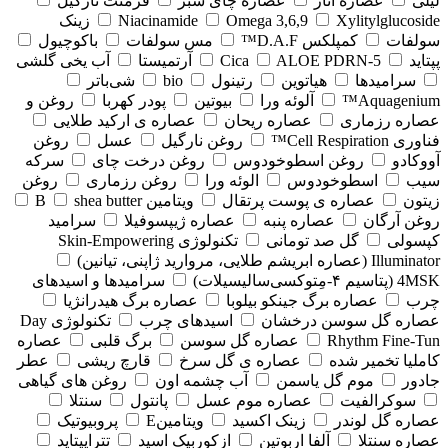
لیلی
عصاره انار
عصاره چای سبز
فرمنت نارگیل
Xylitylglucoside
Omega 3,6,9
Niacinamide
زینک
سولفات
کمپلکس D.A.F™
مس سولفات
باکوچیول
پپتاید
5-Cica
ALOE PDRN
آرتمیستا
آب یخی گلشی
سرامیدها
هیاتوین
رتینول
bio
شی‌باتر
Aquagenium™
آلوئه ورا
بیوتین
پودر کهربا
روغن و
عصاره رزماری
عصاره ریحان
عصاره ی ارکید طلایی
فناوری Cell Respiration™
روغن نارگیل
عسل
روغن
آووکادو
روغن اسطوخودوس
روغن درخت چای
سرکه
سیب
اسطوخودوس
الوئه ورا
روغن رزماری
روغن
زیتون
عصاره ی پوست پرتقال
ویتامین B
shea butter
روغن آرگان
عصاره پنبه
عصاره ژیپسوفیلا
سرامید
کپسولی
گل صد تومانی
تکنولوژی Skin-Empowering
Illuminator (عصاره ابریشم طلایی، مروارید ژاپنی، تیانین)
4MSK (پتاسیم ۴‑مِتوکسی‌سالیسیلات)
سرامیدها و اسیدهای
چرب
عصاره برگ جینکو بیلوبا
عصاره برگ هیدرانژیا
عصاره گل سوسن درخشان
اسیدهای چرب
تکنولوژی Day
Rhythm Fine‑Tun
عصاره گل سوسن
برگ قلبی
عصاره
کاملیا تخمیر شده
عصاره ی گل سرخ
قارچ ریشی
عطر
جادور
موم گل یاسمن
آب چشمه اون
روغن های گیاهی
سوکرالفیت
عصاره موم عسل
پانتول
سنتلا
عصاره گل لوندر
زینک اکسید
ویتامینE
پروبیوتیک
عصاره سنتلا
آلفا اربوتین
ازکوربیک اسید
تتراپپتاید