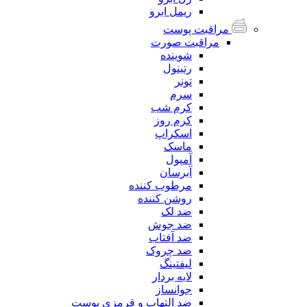
ریمل ابرو
مراقبت پوست
مراقبت صورت
شوینده
رتینول
تونر
سرم
کرم شب
کرم روز
اسکراپ
ماسک
آمپول
آبرسان
مرطوب کننده
روشن کننده
ضد لک
ضد جوش
ضد آفتاب
ضد چروک
لیفتینگ
لایه بردار
جوانساز
ضد التهاب و قرمزی پوست