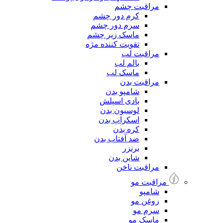
مراقبت چشم
کرم دور چشم
سرم دور چشم
ماسک زیر چشم
تقویت کننده مژه
مراقبت لب
بالم لب
ماسک لب
مراقبت بدن
شامپو بدن
بادی اسپلش
لوسیون بدن
اسکراپ بدن
کره بدن
ضد آفتاب بدن
برنزر
شاین بدن
مراقبت ناخن
مراقبت مو
شامپو
روغن مو
سرم مو
ماسک مو