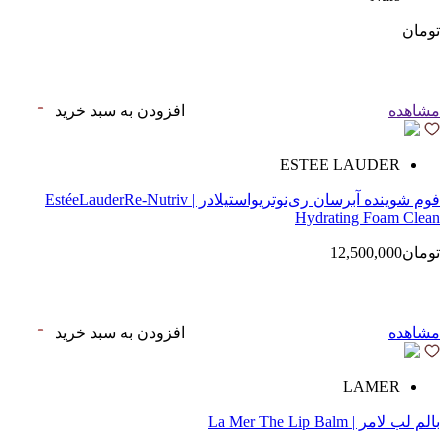
تومان
مشاهده
افزودن به سبد خرید
ESTEE LAUDER
فوم شوینده آبرسان ری‌نوتریواستیلادر | EstéeLauderRe-Nutriv
Hydrating Foam Clean
تومان12,500,000
مشاهده
افزودن به سبد خرید
LAMER
بالم لب لامر | La Mer The Lip Balm