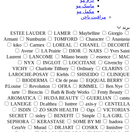
کرم مو
ماسک مو
مکمل مو
مراقبت ناخن
برند
ESTEE LAUDER
LAMER
Maybelline
Giorgio
Armani
Numbuzin
TOMFORD
Character
Anastasia
kiko
Carmex
LOREAL
CHANEL
DECORTÉ
Avene
LA Prairie
DIOR
NARS
Yves Saint
Laurent
LANCOME
Milano beauty
essence
MAC
NYX
INGLOT
LOCCITANE
Givenchy
VICHY
Charlotte Tillbury
Ordinary
CLARINS
LAROCHE-POSAY
Kiehls
SHISEIDO
CLINIQUE
BIODERMA
Cle de peau
EQQUAL BERRY
P.Louise
Revolution
OFRA
RIMMEL
Ben Nye
tarte
Bioxcin
Bath & Body Works
Fenty Beauty
AROMATICA
HUDA BEAUTY
GUERLIAN
cantu
LANEIGE
Dr.althea
Isntree
axis-y
CENTELLA
ISDIN
ZO SKIN HEALTH
Ogx
VICTORIA’S
SECRET
sisley
BENEFIT
Simple
L.A GIRL
SEPHORA
KERASTASE
SOME BY MI
Isadora
CeraVe
Murad
DR.JART
COSRX
Innisfree