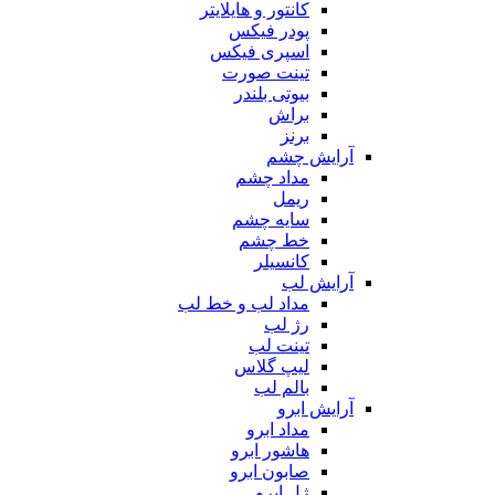
کانتور و هایلایتر
پودر فیکس
اسپری فیکس
تینت صورت
بیوتی بلندر
براش
برنز
آرایش چشم
مداد چشم
ریمل
سایه چشم
خط چشم
کانسیلر
آرایش لب
مداد لب و خط لب
رژ لب
تینت لب
لیپ گلاس
بالم لب
آرایش ابرو
مداد ابرو
هاشور ابرو
صابون ابرو
ژل ابرو