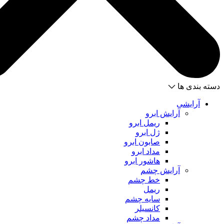
دسته بندی ها
آرایشی
آرایش ابرو
ریمل ابرو
ژل ابرو
صابون ابرو
مداد ابرو
هاشور ابرو
آرایش چشم
خط چشم
ریمل
سایه چشم
کانسیلر
مداد چشم