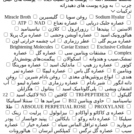
چرب
به ویژه پوست های دهیدراته
ترکیبات
Sodium Hyalur
روغن سویا
گلیسیرین
Miracle Broth
عصاره جلبک دریایی
عصاره نعناع
NAD
ATP
الاستین
پپتیدها
رزوراترول
کلاژن
⁠نیاسینامید
هیالورونیک اسید
عصاره آویشن وحشی
عصاره برگ پریلا
عصاره مریم گلی
عطر رزماری
اب چشمه حرارتی اون
Brightening Molecules
Caviar Extract
Exclusive Cellular
Complex
مشتقات ویتامین سی
عصاره گل
عصاره
تمشک،سیب و هندوانه
اسکوالان
پیگمنت‌های پوشش‌دار
کوتور
عصاره رز هیپ
ماندلیک اسید
عصاره مورینگا
ویتامین E
عصاره گل یاس
عصاره لیمِتّا
عصاره تمر
هندی
انواع پروتئین‌های مغذی
روغن بادام شیرین
روغن
دانه انگور
شیر بادام
عصاره رزماری
عصاره لیمو
آب
اتشفان ویشی
پلی‌گلوتامیک اسید
پنتانول
هگزایلن
گلیکول
TRI-PEPTIDE32
کافئین
5% لاکتیک اسید
2٪
نیاسینامید
حاوی ویتامین B12
سرامید ها
سنتلا اسیاتیکا
PROXYLANE
ABSOLUE PERPETUAL ROSE
طلا
عصاره ی کاکائو و آواکادو
بیزابولول
پرلیت
زینک
سیلیکا
عصاره دانه روکو
بایکالین
پپتید جوانساز
پودر
مروارید
عصاره ترافل الماس سیاه
عصاره خیار
عصاره
سیب
عصاره گل نرگس
کمپلکس آبرسان
هیالورونات