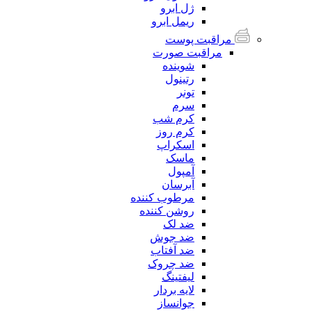
ژل ابرو
ریمل ابرو
مراقبت پوست
مراقبت صورت
شوینده
رتینول
تونر
سرم
کرم شب
کرم روز
اسکراپ
ماسک
آمپول
آبرسان
مرطوب کننده
روشن کننده
ضد لک
ضد جوش
ضد آفتاب
ضد چروک
لیفتینگ
لایه بردار
جوانساز