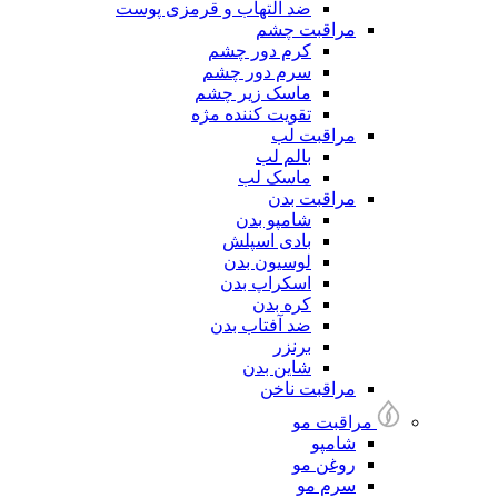
ضد التهاب و قرمزی پوست
مراقبت چشم
کرم دور چشم
سرم دور چشم
ماسک زیر چشم
تقویت کننده مژه
مراقبت لب
بالم لب
ماسک لب
مراقبت بدن
شامپو بدن
بادی اسپلش
لوسیون بدن
اسکراپ بدن
کره بدن
ضد آفتاب بدن
برنزر
شاین بدن
مراقبت ناخن
مراقبت مو
شامپو
روغن مو
سرم مو