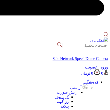
Sale Network Speed Dome Camera
ورود
| عضویت
0
0
تومان
فروشگاه
آرایشی
آرایش صورت
کرم پودر
رژ گونه
پنکک