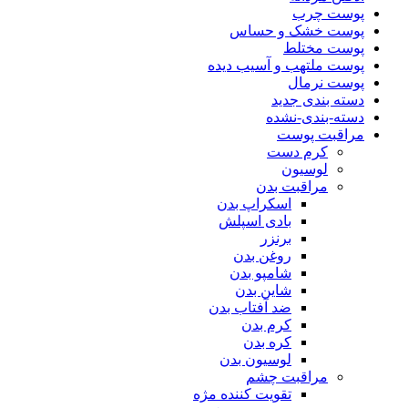
پوست چرب
پوست خشک و حساس
پوست مختلط
پوست ملتهب و آسیب دیده
پوست نرمال
دسته بندی جدید
دسته-بندی-نشده
مراقبت پوست
کرم دست
لوسیون
مراقبت بدن
اسکراپ بدن
بادی اسپلش
برنزر
روغن بدن
شامپو بدن
شاین بدن
ضد آفتاب بدن
کرم بدن
کره بدن
لوسیون بدن
مراقبت چشم
تقویت کننده مژه