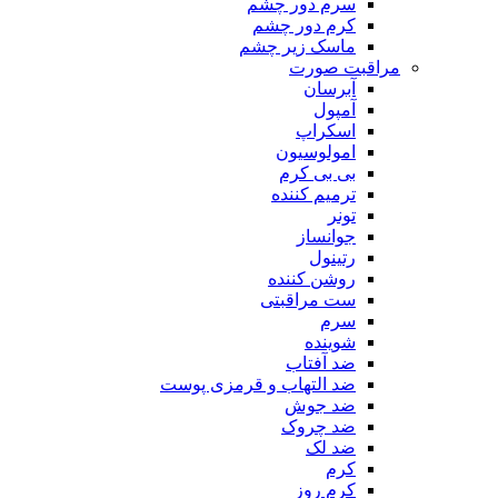
سرم دور چشم
کرم دور چشم
ماسک زیر چشم
مراقبت صورت
آبرسان
آمپول
اسکراپ
امولوسیون
بی بی کرم
ترمیم کننده
تونر
جوانساز
رتینول
روشن کننده
ست مراقبتی
سرم
شوینده
ضد آفتاب
ضد التهاب و قرمزی پوست
‌ضد جوش
ضد چروک
ضد لک
کرم
کرم روز