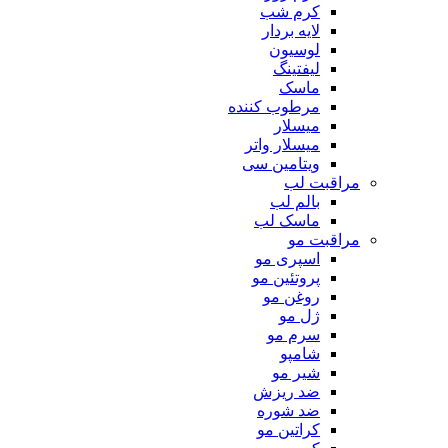
کرم شب
لایه بردار
لوسیون
لیفتینگ
ماسک
مرطوب کننده
میسلار
میسلار واتر
ویتامین سی
مراقبت لب
بالم لب
ماسک لب
مراقبت مو
اسپری مو
پروتئین مو
روغن مو
ژل مو
سرم مو
شامپو
شیر مو
ضد ریزش
ضد شوره
کراتین مو