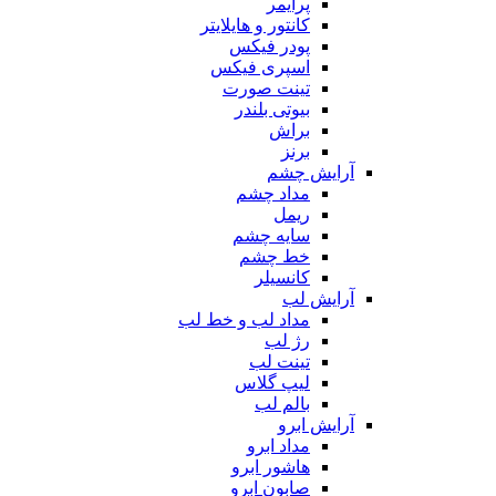
پرایمر
کانتور و هایلایتر
پودر فیکس
اسپری فیکس
تینت صورت
بیوتی بلندر
براش
برنز
آرایش چشم
مداد چشم
ریمل
سایه چشم
خط چشم
کانسیلر
آرایش لب
مداد لب و خط لب
رژ لب
تینت لب
لیپ گلاس
بالم لب
آرایش ابرو
مداد ابرو
هاشور ابرو
صابون ابرو