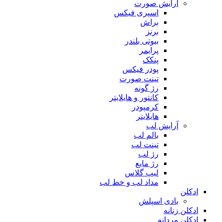
آرایش صورت
اسپری فیکس
براش
برنز
بیوتی بلندر
پرایمر
پنکک
پودر فیکس
تینت صورت
رژ گونه
کانتور و هایلایتر
کرمپودر
هایلایتر
آرایش لب
بالم لب
تینت لب
رژ لب
رژ مایع
لیپ گلاس
مداد لب و خط لب
ادکلن
بادی اسپلش
ادکلن زنانه
ادکلن مردانه