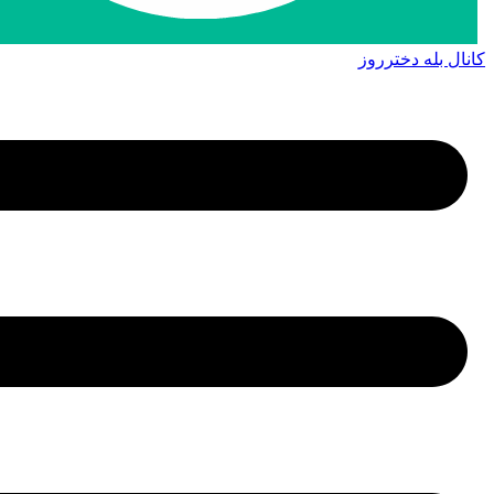
کانال بله دخترروز