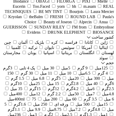
Biodance
OBAGI
FILORGA
PIXI
Mielle
Eucerin
Too.Faced
yorn
bh
m.asam
REAL
TECHNIQUES
BE MY TINT
Bourjois
Laura Mercier
Kryolan
theBalm
FRESH
ROUND LAB
Paula's
Choice
Beauty of Joseon
Alpecin
Anua
GUERISSON
SUNDAY RILEY
I'M from
Embryolisse
Evidens
DRUNK ELEPHENT
BIOSANCE
کشور ساخت
ژاپن
کانادا
فرانسه
کره
بلژیک
آلمان
چین
ایتالیا
آمریکا
سوئیس
تایوان
ترکیه
کلمبیا
لهستان
انگلستان
بریتانیا
اسپانیا
یونان
مجارستان
سوئد
حجم
125میل
9 گرم
5میل
30 میل
پک 4 تایی
3گرم
4 گرم
6.5میل
10 میل
11 میل
30 گرم
150
میل
300 میل
20میل
5گرم
6.8 میل
1.5 گرم
6گرم
40 میل
2.8گرم
15 میل
25میل
10گرم
2.5گرم
6میل
4.2گرم
12گرم
15گرم
35 میل
4.8میل
7میل
50میل
2.2 گرم
12میل
400میل
6 میل
3.5 گرم
60 میل
200 میل
75میل
400ml
15میل
500 میل
ورقه ای
250 میل
1.6گرم
5
میل
4.8گرم
7.2میل
8.75میل
9.9 میل
1.1گرم
1میل
1.3گرم
2.5میل
2گرم
3میل
236میل