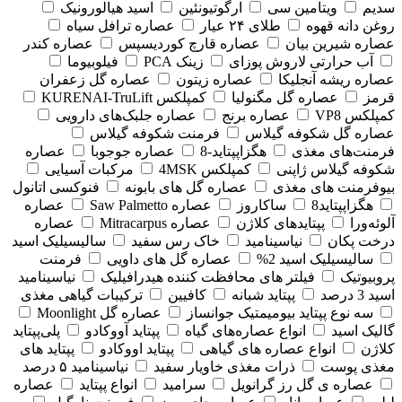
سدیم
ویتامین سی
ارگوتیونئین
اسید هیالورونیک
روغن دانه قهوه
طلای ۲۴ عیار
عصاره ترافل سیاه
عصاره شیرین بیان
عصاره قارچ کوردیسپس
عصاره کندر
آب حرارتی لاروش پوزای
زینک PCA
فیلوبیوما
عصاره ریشه آنجلیکا
عصاره زیتون
عصاره گل زعفران
قرمز
عصاره گل مگنولیا
کمپلکس KURENAI-TruLift
کمپلکس VP8
عصاره برنج
عصاره جلبک‌های دارویی
عصاره گل شکوفه گیلاس
فرمنت شکوفه گیلاس
فرمنت‌های مغذی
هگزاپپتاید-8
عصاره جوجوبا
عصاره
شکوفه گیلاس ژاپنی
کمپلکس 4MSK
مرکبات آسیایی
بیوفرمنت های مغذی
عصاره گل های بابونه
فنوکسی اتانول
هگزاپپتاید8
ساکاروز
عصاره Saw Palmetto
عصاره
آلوئه‌ورا
پپتایدهای کلاژن
عصاره Mitracarpus
عصاره
درخت پکان
نیاسینامید
خاک رس سفید
سالیسیلیک اسید
سالیسیلیک اسید 2%
عصاره گل های داویی
فرمنت
پروبیوتیک
فیلتر های محافظت کننده هیدرافیلیک
نیاسینامید
اسید 3 درصد
پپتاید شبانه
کافیین
ترکیبات گیاهی مغذی
سه نوع پپتاید بیومیمتیک جوانساز
عصاره گل Moonlight
گالیک اسید
انواع عصاره‌های گیاه
پپتاید آووکادو
پلی‌پپتاید
کلاژن
انواع عصاره های گیاهی
پپتاید اووکادو
پپتاید های
مغذی پوست
ذرات مغذی خاویار سفید
نیاسینامید ۵ درصد
عصاره ی گل رز گرانویل
سرامید
انواع پپتاید
عصاره