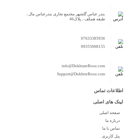
بندر عباس گلشهر مجتمع تجاری بندرعباس مال ،
طبقه همکف ، پلاک46
07633385936
09355068155
info@DokhtareRooz.com
Support@DokhtreRooz.com
اطلاعات تماس
لینک های اصلی
صفحه اصلی
درباره ما
تماس با ما
پنل کاربری