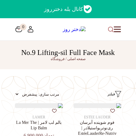
کانال بله دخترروز
0
No.9 Lifting-sil Full Face Mask
صفحه اصلی
/
فروشگاه
فیلتر
LAMER
ESTEE LAUDER
فوم شوینده آبرسان
بالم لب لامر | La Mer The
ری‌نوتریواستیلادر |
Lip Balm
EstéeLauderRe-Nutriv
تومان6,900,000