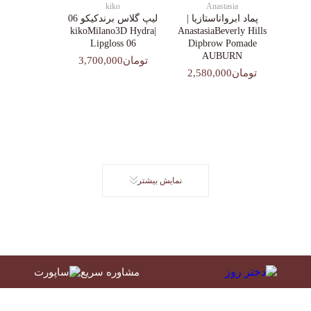
kiko
Anastasia
پماد ابرواناستازیا |
لیپ گلاس‌ برندکیکو 06
|kikoMilano3D Hydra
AnastasiaBeverly Hills
Lipgloss 06
Dipbrow Pomade
AUBURN
تومان3,700,000
تومان2,580,000
نمایش بیشتر
مشاوره سریع