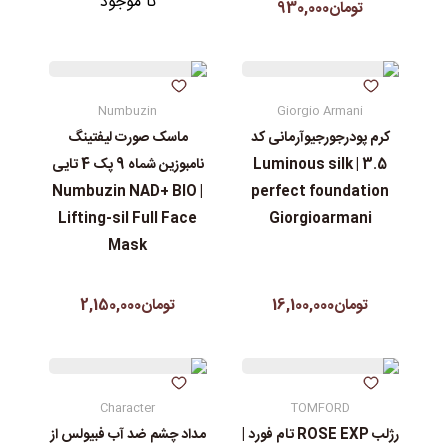
نا موجود
تومان930,000
Numbuzin
Giorgio Armani
کرم پودرجورجیوآرمانی کد
ماسک صورت لیفتینگ
3.5 | Luminous silk
نامبوزین شماه 9 پک 4 تایی
| Numbuzin NAD+ BIO
perfect foundation
Lifting-sil Full Face
Giorgioarmani
Mask
تومان16,100,000
تومان2,150,000
Character
TOMFORD
رژلب ROSE EXP تام فورد |
مداد چشم ضد آب فبیولس از