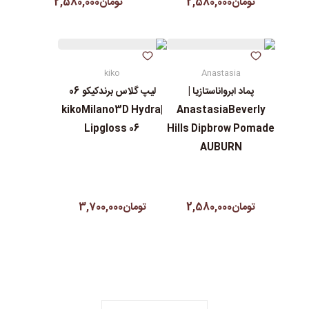
تومان2,580,000
تومان2,580,000
kiko
Anastasia
پماد ابرواناستازیا |
لیپ گلاس‌ برندکیکو 06
|kikoMilano3D Hydra
AnastasiaBeverly
Lipgloss 06
Hills Dipbrow Pomade
AUBURN
تومان2,580,000
تومان3,700,000