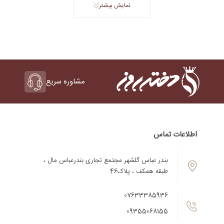
نمایش بیشتر
مشاوره سریع
اطلاعات تماس
بندر عباس گلشهر مجتمع تجاری بندرعباس مال ،
طبقه همکف ، پلاک46
07633385936
09355068155