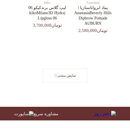
kiko
Anastasia
پماد ابرواناستازیا |
لیپ گلاس‌ برندکیکو 06
|kikoMilano3D Hydra
AnastasiaBeverly Hills
Lipgloss 06
Dipbrow Pomade
AUBURN
تومان3,700,000
تومان2,580,000
نمایش بیشتر
مشاوره سریع