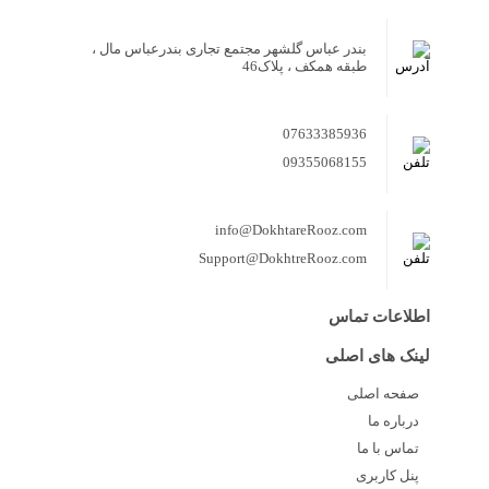
بندر عباس گلشهر مجتمع تجاری بندرعباس مال ،
طبقه همکف ، پلاک46
07633385936
09355068155
info@DokhtareRooz.com
Support@DokhtreRooz.com
اطلاعات تماس
لینک های اصلی
صفحه اصلی
درباره ما
تماس با ما
پنل کاربری