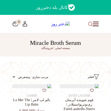
کانال بله دخترروز
0
Miracle Broth Serum
صفحه اصلی
/
فروشگاه
فیلتر
LAMER
ESTEE LAUDER
فوم شوینده آبرسان
بالم لب لامر | La Mer The
ری‌نوتریواستیلادر |
Lip Balm
EstéeLauderRe-Nutriv
تومان6,900,000