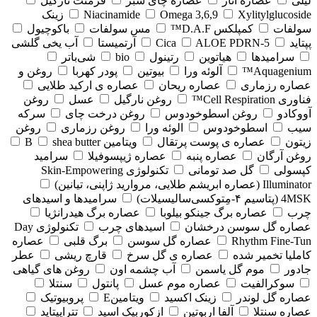
لیلی
عصاره انار
عصاره چای سبز
فرمنت نارگیل
Xylitylglucoside
Omega 3,6,9
Niacinamide
زینک
سولفات
کمپلکس D.A.F™
مس سولفات
باکوچیول
پپتاید
5-Cica
ALOE PDRN
آرتمیستا
آب یخی گلشی
سرامیدها
هیاتوین
رتینول
bio
شی‌باتر
Aquagenium™
آلوئه ورا
بیوتین
پودر کهربا
روغن و
عصاره رزماری
عصاره ریحان
عصاره ی ارکید طلایی
فناوری Cell Respiration™
روغن نارگیل
عسل
روغن
آووکادو
روغن اسطوخودوس
روغن درخت چای
سرکه
سیب
اسطوخودوس
الوئه ورا
روغن رزماری
روغن
زیتون
عصاره ی پوست پرتقال
ویتامین B
shea butter
روغن آرگان
عصاره پنبه
عصاره ژیپسوفیلا
سرامید
کپسولی
گل صد تومانی
تکنولوژی Skin-Empowering
Illuminator (عصاره ابریشم طلایی، مروارید ژاپنی، تیانین)
4MSK (پتاسیم ۴‑مِتوکسی‌سالیسیلات)
سرامیدها و اسیدهای
چرب
عصاره برگ جینکو بیلوبا
عصاره برگ هیدرانژیا
عصاره گل سوسن درخشان
اسیدهای چرب
تکنولوژی Day
Rhythm Fine‑Tun
عصاره گل سوسن
برگ قلبی
عصاره
کاملیا تخمیر شده
عصاره ی گل سرخ
قارچ ریشی
عطر
جادور
موم گل یاسمن
آب چشمه اون
روغن های گیاهی
سوکرالفیت
عصاره موم عسل
پانتول
سنتلا
عصاره گل لوندر
زینک اکسید
ویتامینE
پروبیوتیک
عصاره سنتلا
آلفا اربوتین
ازکوربیک اسید
تتراپپتاید