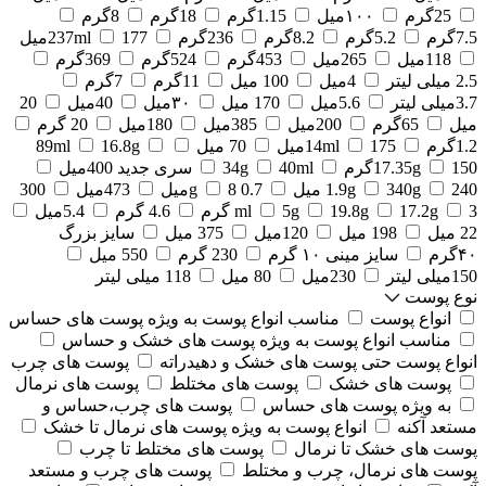
25گرم
۱۰۰میل
1.15گرم
18گرم
8گرم
7.5گرم
5.2گرم
8.2گرم
236گرم
177میل
237ml
118میل
265میل
453گرم
524گرم
369گرم
2.5 میلی لیتر
4میل
100 میل
11گرم
7گرم
3.7میلی لیتر
5.6میل
170 میل
۳۰میل
40میل
20
میل
65گرم
200میل
385میل
180میل
20 گرم
1.2گرم
175میل
14ml
70 میل
16.8g
89ml
150گرم
17.35g
40ml
34g
سری جدید 400میل
240 میل
340g
1.9g
0.7 g
8میل
473میل
300
3 گرم
17.2g
19.8g
5g
ml
4.6 گرم
5.4میل
22 میل
198 میل
120میل
375 میل
سایز بزرگ
۴۰گرم
سایز مینی ۱۰ گرم
230 گرم
550 میل
150میلی لیتر
230میل
80 میل
118 میلی لیتر
نوع پوست
انواع پوست
مناسب انواع پوست به ویژه پوست های حساس
مناسب انواع پوست به ویژه پوست های خشک و حساس
انواع پوست حتی پوست های خشک و دهیدراته
پوست های چرب
پوست های خشک
پوست های مختلط
پوست های نرمال
به ویژه پوست های حساس
پوست های چرب،حساس و
مستعد آکنه
انواع پوست به ویژه پوست های نرمال تا خشک
پوست های خشک تا نرمال
پوست های مختلط تا چرب
پوست های نرمال، چرب و مختلط
پوست های چرب و مستعد