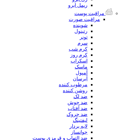
ریمل ابرو
مراقبت پوست
مراقبت صورت
شوینده
رتینول
تونر
سرم
کرم شب
کرم روز
اسکراپ
ماسک
آمپول
آبرسان
مرطوب کننده
روشن کننده
ضد لک
ضد جوش
ضد آفتاب
ضد چروک
لیفتینگ
لایه بردار
جوانساز
ضد التهاب و قرمزی پوست