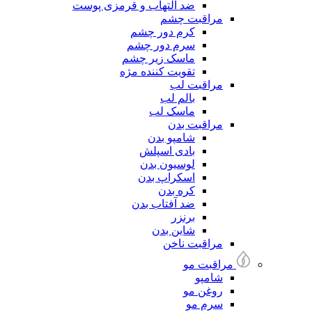
ضد التهاب و قرمزی پوست
مراقبت چشم
کرم دور چشم
سرم دور چشم
ماسک زیر چشم
تقویت کننده مژه
مراقبت لب
بالم لب
ماسک لب
مراقبت بدن
شامپو بدن
بادی اسپلش
لوسیون بدن
اسکراپ بدن
کره بدن
ضد آفتاب بدن
برنزر
شاین بدن
مراقبت ناخن
مراقبت مو
شامپو
روغن مو
سرم مو