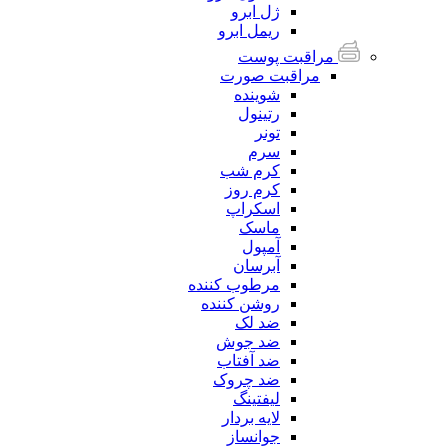
ژل ابرو
ریمل ابرو
مراقبت پوست
مراقبت صورت
شوینده
رتینول
تونر
سرم
کرم شب
کرم روز
اسکراپ
ماسک
آمپول
آبرسان
مرطوب کننده
روشن کننده
ضد لک
ضد جوش
ضد آفتاب
ضد چروک
لیفتینگ
لایه بردار
جوانساز