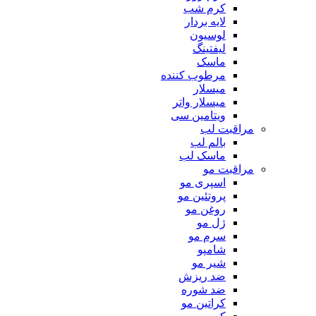
کرم شب
لایه بردار
لوسیون
لیفتینگ
ماسک
مرطوب کننده
میسلار
میسلار واتر
ویتامین سی
مراقبت لب
بالم لب
ماسک لب
مراقبت مو
اسپری مو
پروتئین مو
روغن مو
ژل مو
سرم مو
شامپو
شیر مو
ضد ریزش
ضد شوره
کراتین مو