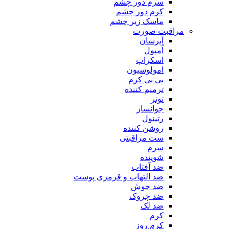
سرم دور چشم
کرم دور چشم
ماسک زیر چشم
مراقبت صورت
آبرسان
آمپول
اسکراپ
امولوسیون
بی بی کرم
ترمیم کننده
تونر
جوانساز
رتینول
روشن کننده
ست مراقبتی
سرم
شوینده
ضد آفتاب
ضد التهاب و قرمزی پوست
‌ضد جوش
ضد چروک
ضد لک
کرم
کرم روز