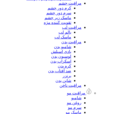
مراقبت چشم
کرم دور چشم
سرم دور چشم
ماسک زیر چشم
تقویت کننده مژه
مراقبت لب
بالم لب
ماسک لب
مراقبت بدن
شامپو بدن
بادی اسپلش
لوسیون بدن
اسکراپ بدن
کره بدن
ضد آفتاب بدن
برنزر
شاین بدن
مراقبت ناخن
مراقبت مو
شامپو
روغن مو
سرم مو
ماسک مو