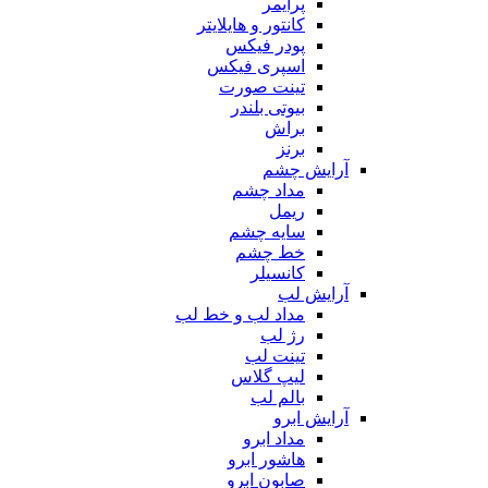
پرایمر
کانتور و هایلایتر
پودر فیکس
اسپری فیکس
تینت صورت
بیوتی بلندر
براش
برنز
آرایش چشم
مداد چشم
ریمل
سایه چشم
خط چشم
کانسیلر
آرایش لب
مداد لب و خط لب
رژ لب
تینت لب
لیپ گلاس
بالم لب
آرایش ابرو
مداد ابرو
هاشور ابرو
صابون ابرو