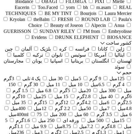
Biodance
OBAGI
FILORGA
PIXI
Mielle
Eucerin
Too.Faced
yorn
bh
m.asam
REAL
TECHNIQUES
BE MY TINT
Bourjois
Laura Mercier
Kryolan
theBalm
FRESH
ROUND LAB
Paula's
Choice
Beauty of Joseon
Alpecin
Anua
GUERISSON
SUNDAY RILEY
I'M from
Embryolisse
Evidens
DRUNK ELEPHENT
BIOSANCE
کشور ساخت
ژاپن
کانادا
فرانسه
کره
بلژیک
آلمان
چین
ایتالیا
آمریکا
سوئیس
تایوان
ترکیه
کلمبیا
لهستان
انگلستان
بریتانیا
اسپانیا
یونان
مجارستان
سوئد
حجم
125میل
9 گرم
5میل
30 میل
پک 4 تایی
3گرم
4 گرم
6.5میل
10 میل
11 میل
30 گرم
150
میل
300 میل
20میل
5گرم
6.8 میل
1.5 گرم
6گرم
40 میل
2.8گرم
15 میل
25میل
10گرم
2.5گرم
6میل
4.2گرم
12گرم
15گرم
35 میل
4.8میل
7میل
50میل
2.2 گرم
12میل
400میل
6 میل
3.5 گرم
60 میل
200 میل
75میل
400ml
15میل
500 میل
ورقه ای
250 میل
1.6گرم
5
میل
4.8گرم
7.2میل
8.75میل
9.9 میل
1.1گرم
1میل
1.3گرم
2.5میل
2گرم
3میل
236میل