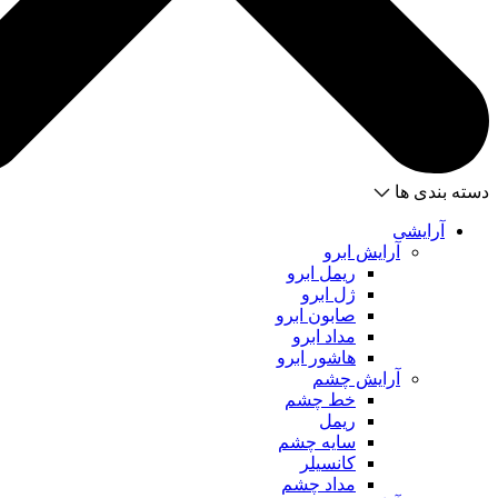
دسته بندی ها
آرایشی
آرایش ابرو
ریمل ابرو
ژل ابرو
صابون ابرو
مداد ابرو
هاشور ابرو
آرایش چشم
خط چشم
ریمل
سایه چشم
کانسیلر
مداد چشم