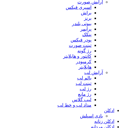
آرایش صورت
اسپری فیکس
براش
برنز
بیوتی بلندر
پرایمر
پنکک
پودر فیکس
تینت صورت
رژ گونه
کانتور و هایلایتر
کرمپودر
هایلایتر
آرایش لب
بالم لب
تینت لب
رژ لب
رژ مایع
لیپ گلاس
مداد لب و خط لب
ادکلن
بادی اسپلش
ادکلن زنانه
ادکلن مردانه