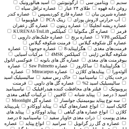
سدیم
ویتامین سی
ارگوتیونئین
اسید هیالورونیک
روغن دانه قهوه
طلای ۲۴ عیار
عصاره ترافل سیاه
عصاره شیرین بیان
عصاره قارچ کوردیسپس
عصاره کندر
آب حرارتی لاروش پوزای
زینک PCA
فیلوبیوما
عصاره ریشه آنجلیکا
عصاره زیتون
عصاره گل زعفران
قرمز
عصاره گل مگنولیا
کمپلکس KURENAI-TruLift
کمپلکس VP8
عصاره برنج
عصاره جلبک‌های دارویی
عصاره گل شکوفه گیلاس
فرمنت شکوفه گیلاس
فرمنت‌های مغذی
هگزاپپتاید-8
عصاره جوجوبا
عصاره
شکوفه گیلاس ژاپنی
کمپلکس 4MSK
مرکبات آسیایی
بیوفرمنت های مغذی
عصاره گل های بابونه
فنوکسی اتانول
هگزاپپتاید8
ساکاروز
عصاره Saw Palmetto
عصاره
آلوئه‌ورا
پپتایدهای کلاژن
عصاره Mitracarpus
عصاره
درخت پکان
نیاسینامید
خاک رس سفید
سالیسیلیک اسید
سالیسیلیک اسید 2%
عصاره گل های داویی
فرمنت
پروبیوتیک
فیلتر های محافظت کننده هیدرافیلیک
نیاسینامید
اسید 3 درصد
پپتاید شبانه
کافیین
ترکیبات گیاهی مغذی
سه نوع پپتاید بیومیمتیک جوانساز
عصاره گل Moonlight
گالیک اسید
انواع عصاره‌های گیاه
پپتاید آووکادو
پلی‌پپتاید
کلاژن
انواع عصاره های گیاهی
پپتاید اووکادو
پپتاید های
مغذی پوست
ذرات مغذی خاویار سفید
نیاسینامید ۵ درصد
عصاره ی گل رز گرانویل
سرامید
انواع پپتاید
عصاره