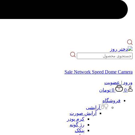
Sale Network Speed Dome Camera
ورود
| عضویت
0
0
تومان
فروشگاه
آرایشی
آرایش صورت
کرم پودر
رژ گونه
پنکک