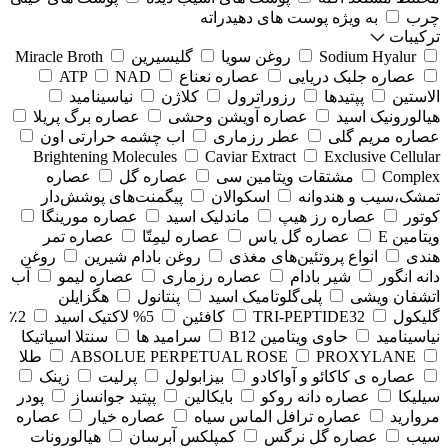
چرب
به ویژه پوست های دهیدراته
ترکیبات
Sodium Hyalur
روغن سویا
گلیسیرین
Miracle Broth
عصاره جلبک دریایی
عصاره نعناع
NAD
ATP
الاستین
پپتیدها
رزوراترول
کلاژن
⁠نیاسینامید
هیالورونیک اسید
عصاره آویشن وحشی
عصاره برگ پریلا
عصاره مریم گلی
عطر رزماری
اب چشمه حرارتی اون
Brightening Molecules
Caviar Extract
Exclusive Cellular
Complex
مشتقات ویتامین سی
عصاره گل
عصاره
تمشک،سیب و هندوانه
اسکوالان
پیگمنت‌های پوشش‌دار
کوتور
عصاره رز هیپ
ماندلیک اسید
عصاره مورینگا
ویتامین E
عصاره گل یاس
عصاره لیمِتّا
عصاره تمر
هندی
انواع پروتئین‌های مغذی
روغن بادام شیرین
روغن
دانه انگور
شیر بادام
عصاره رزماری
عصاره لیمو
آب
اتشفان ویشی
پلی‌گلوتامیک اسید
پنتانول
هگزایلن
گلیکول
TRI-PEPTIDE32
کافئین
5% لاکتیک اسید
2٪
نیاسینامید
حاوی ویتامین B12
سرامید ها
سنتلا اسیاتیکا
PROXYLANE
ABSOLUE PERPETUAL ROSE
طلا
عصاره ی کاکائو و آواکادو
بیزابولول
پرلیت
زینک
سیلیکا
عصاره دانه روکو
بایکالین
پپتید جوانساز
پودر
مروارید
عصاره ترافل الماس سیاه
عصاره خیار
عصاره
سیب
عصاره گل نرگس
کمپلکس آبرسان
هیالورونات