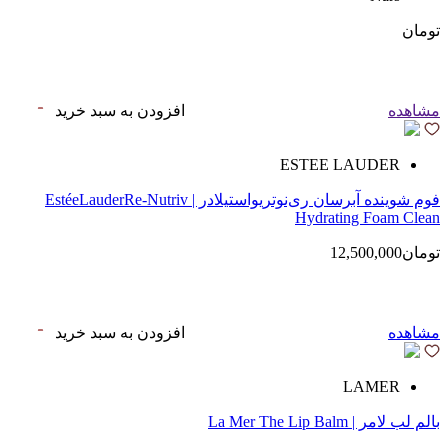
تومان
مشاهده
افزودن به سبد خرید
ESTEE LAUDER
فوم شوینده آبرسان ری‌نوتریواستیلادر | EstéeLauderRe-Nutriv
Hydrating Foam Clean
تومان12,500,000
مشاهده
افزودن به سبد خرید
LAMER
بالم لب لامر | La Mer The Lip Balm