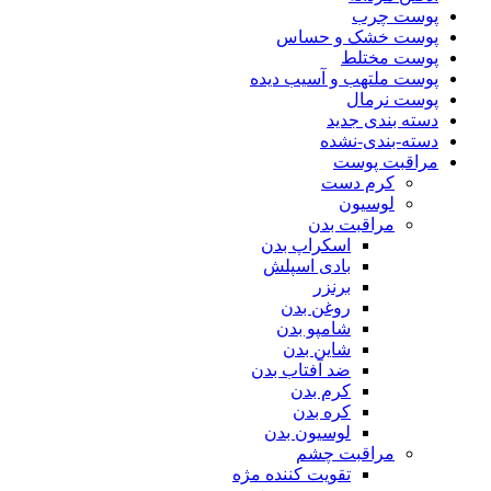
پوست چرب
پوست خشک و حساس
پوست مختلط
پوست ملتهب و آسیب دیده
پوست نرمال
دسته بندی جدید
دسته-بندی-نشده
مراقبت پوست
کرم دست
لوسیون
مراقبت بدن
اسکراپ بدن
بادی اسپلش
برنزر
روغن بدن
شامپو بدن
شاین بدن
ضد آفتاب بدن
کرم بدن
کره بدن
لوسیون بدن
مراقبت چشم
تقویت کننده مژه