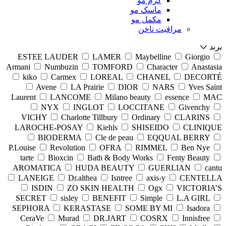
کرم مو
ماسک مو
مکمل مو
مراقبت ناخن
برند
ESTEE LAUDER
LAMER
Maybelline
Giorgio
Armani
Numbuzin
TOMFORD
Character
Anastasia
kiko
Carmex
LOREAL
CHANEL
DECORTÉ
Avene
LA Prairie
DIOR
NARS
Yves Saint
Laurent
LANCOME
Milano beauty
essence
MAC
NYX
INGLOT
LOCCITANE
Givenchy
VICHY
Charlotte Tillbury
Ordinary
CLARINS
LAROCHE-POSAY
Kiehls
SHISEIDO
CLINIQUE
BIODERMA
Cle de peau
EQQUAL BERRY
P.Louise
Revolution
OFRA
RIMMEL
Ben Nye
tarte
Bioxcin
Bath & Body Works
Fenty Beauty
AROMATICA
HUDA BEAUTY
GUERLIAN
cantu
LANEIGE
Dr.althea
Isntree
axis-y
CENTELLA
ISDIN
ZO SKIN HEALTH
Ogx
VICTORIA’S
SECRET
sisley
BENEFIT
Simple
L.A GIRL
SEPHORA
KERASTASE
SOME BY MI
Isadora
CeraVe
Murad
DR.JART
COSRX
Innisfree