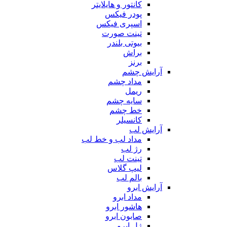
کانتور و هایلایتر
پودر فیکس
اسپری فیکس
تینت صورت
بیوتی بلندر
براش
برنز
آرایش چشم
مداد چشم
ریمل
سایه چشم
خط چشم
کانسیلر
آرایش لب
مداد لب و خط لب
رژ لب
تینت لب
لیپ گلاس
بالم لب
آرایش ابرو
مداد ابرو
هاشور ابرو
صابون ابرو
ژل ابرو