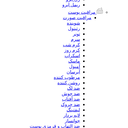
ریمل ابرو
مراقبت پوست
مراقبت صورت
شوینده
رتینول
تونر
سرم
کرم شب
کرم روز
اسکراپ
ماسک
آمپول
آبرسان
مرطوب کننده
روشن کننده
ضد لک
ضد جوش
ضد آفتاب
ضد چروک
لیفتینگ
لایه بردار
جوانساز
ضد التهاب و قرمزی پوست