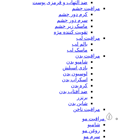
ضد التهاب و قرمزی پوست
مراقبت چشم
کرم دور چشم
سرم دور چشم
ماسک زیر چشم
تقویت کننده مژه
مراقبت لب
بالم لب
ماسک لب
مراقبت بدن
شامپو بدن
بادی اسپلش
لوسیون بدن
اسکراپ بدن
کره بدن
ضد آفتاب بدن
برنزر
شاین بدن
مراقبت ناخن
مراقبت مو
شامپو
روغن مو
سرم مو