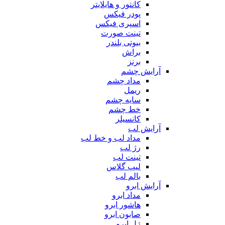
کانتور و هایلایتر
پودر فیکس
اسپری فیکس
تینت صورت
بیوتی بلندر
براش
برنز
آرایش چشم
مداد چشم
ریمل
سایه چشم
خط چشم
کانسیلر
آرایش لب
مداد لب و خط لب
رژ لب
تینت لب
لیپ گلاس
بالم لب
آرایش ابرو
مداد ابرو
هاشور ابرو
صابون ابرو
ژل ابرو