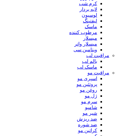
کرم شب
لایه بردار
لوسیون
لیفتینگ
ماسک
مرطوب کننده
میسلار
میسلار واتر
ویتامین سی
مراقبت لب
بالم لب
ماسک لب
مراقبت مو
اسپری مو
پروتئین مو
روغن مو
ژل مو
سرم مو
شامپو
شیر مو
ضد ریزش
ضد شوره
کراتین مو