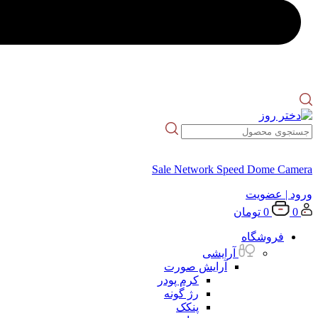
Sale Network Speed Dome Camera
ورود
| عضویت
0
0
تومان
فروشگاه
آرایشی
آرایش صورت
کرم پودر
رژ گونه
پنکک