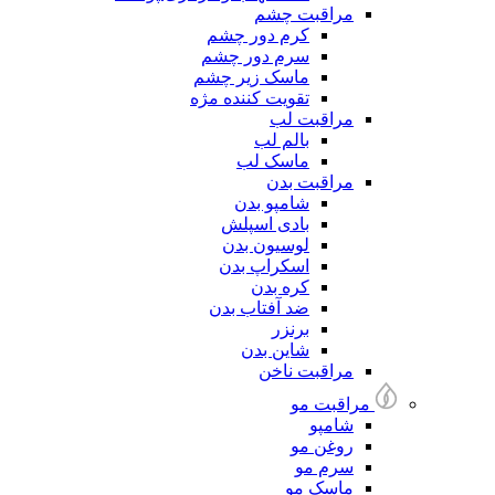
مراقبت چشم
کرم دور چشم
سرم دور چشم
ماسک زیر چشم
تقویت کننده مژه
مراقبت لب
بالم لب
ماسک لب
مراقبت بدن
شامپو بدن
بادی اسپلش
لوسیون بدن
اسکراپ بدن
کره بدن
ضد آفتاب بدن
برنزر
شاین بدن
مراقبت ناخن
مراقبت مو
شامپو
روغن مو
سرم مو
ماسک مو