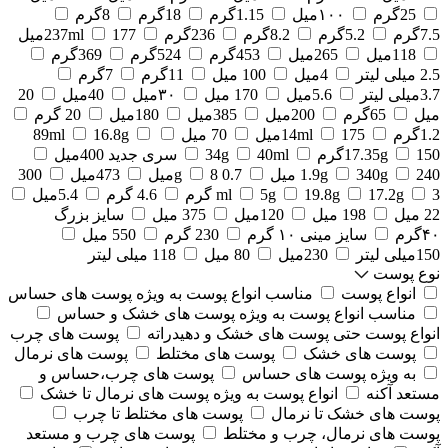
25گرم
۱۰۰میل
1.15گرم
18گرم
8گرم
7.5گرم
5.2گرم
8.2گرم
236گرم
177میل
237ml
118میل
265میل
453گرم
524گرم
369گرم
2.5 میلی لیتر
4میل
100 میل
11گرم
7گرم
3.7میلی لیتر
5.6میل
170 میل
۳۰میل
40میل
20
میل
65گرم
200میل
385میل
180میل
20 گرم
1.2گرم
175میل
14ml
70 میل
16.8g
89ml
150گرم
17.35g
40ml
34g
سری جدید 400میل
240 میل
340g
1.9g
0.7 g
8میل
473میل
300
3 گرم
17.2g
19.8g
5g
ml
4.6 گرم
5.4میل
22 میل
198 میل
120میل
375 میل
سایز بزرگ
۴۰گرم
سایز مینی ۱۰ گرم
230 گرم
550 میل
150میلی لیتر
230میل
80 میل
118 میلی لیتر
نوع پوست
انواع پوست
مناسب انواع پوست به ویژه پوست های حساس
مناسب انواع پوست به ویژه پوست های خشک و حساس
انواع پوست حتی پوست های خشک و دهیدراته
پوست های چرب
پوست های خشک
پوست های مختلط
پوست های نرمال
به ویژه پوست های حساس
پوست های چرب،حساس و
مستعد آکنه
انواع پوست به ویژه پوست های نرمال تا خشک
پوست های خشک تا نرمال
پوست های مختلط تا چرب
پوست های نرمال، چرب و مختلط
پوست های چرب و مستعد