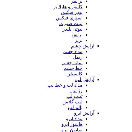
پرایمر
کانتور و هایلایتر
پودر فیکس
اسپری فیکس
تینت صورت
بیوتی بلندر
براش
برنز
آرایش چشم
مداد چشم
ریمل
سایه چشم
خط چشم
کانسیلر
آرایش لب
مداد لب و خط لب
رژ لب
تینت لب
لیپ گلاس
بالم لب
آرایش ابرو
مداد ابرو
هاشور ابرو
صابون ابرو