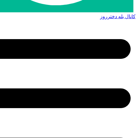
کانال بله دخترروز