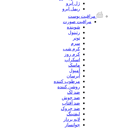
ژل ابرو
ریمل ابرو
مراقبت پوست
مراقبت صورت
شوینده
رتینول
تونر
سرم
کرم شب
کرم روز
اسکراپ
ماسک
آمپول
آبرسان
مرطوب کننده
روشن کننده
ضد لک
ضد جوش
ضد آفتاب
ضد چروک
لیفتینگ
لایه بردار
جوانساز