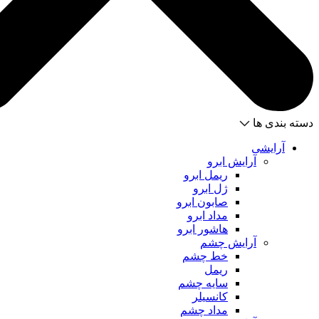
دسته بندی ها
آرایشی
آرایش ابرو
ریمل ابرو
ژل ابرو
صابون ابرو
مداد ابرو
هاشور ابرو
آرایش چشم
خط چشم
ریمل
سایه چشم
کانسیلر
مداد چشم