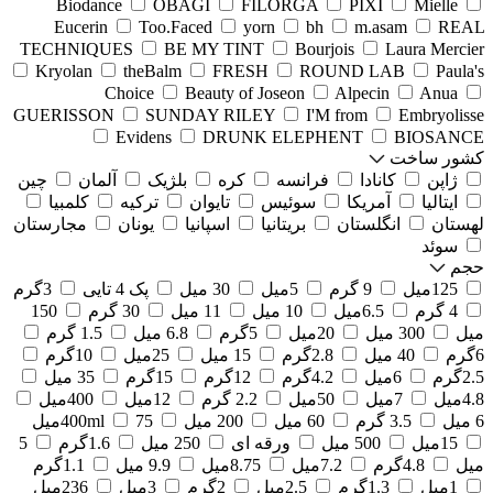
Biodance
OBAGI
FILORGA
PIXI
Mielle
Eucerin
Too.Faced
yorn
bh
m.asam
REAL
TECHNIQUES
BE MY TINT
Bourjois
Laura Mercier
Kryolan
theBalm
FRESH
ROUND LAB
Paula's
Choice
Beauty of Joseon
Alpecin
Anua
GUERISSON
SUNDAY RILEY
I'M from
Embryolisse
Evidens
DRUNK ELEPHENT
BIOSANCE
کشور ساخت
ژاپن
کانادا
فرانسه
کره
بلژیک
آلمان
چین
ایتالیا
آمریکا
سوئیس
تایوان
ترکیه
کلمبیا
لهستان
انگلستان
بریتانیا
اسپانیا
یونان
مجارستان
سوئد
حجم
125میل
9 گرم
5میل
30 میل
پک 4 تایی
3گرم
4 گرم
6.5میل
10 میل
11 میل
30 گرم
150
میل
300 میل
20میل
5گرم
6.8 میل
1.5 گرم
6گرم
40 میل
2.8گرم
15 میل
25میل
10گرم
2.5گرم
6میل
4.2گرم
12گرم
15گرم
35 میل
4.8میل
7میل
50میل
2.2 گرم
12میل
400میل
6 میل
3.5 گرم
60 میل
200 میل
75میل
400ml
15میل
500 میل
ورقه ای
250 میل
1.6گرم
5
میل
4.8گرم
7.2میل
8.75میل
9.9 میل
1.1گرم
1میل
1.3گرم
2.5میل
2گرم
3میل
236میل