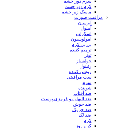
سرم دور چشم
کرم دور چشم
ماسک زیر چشم
مراقبت صورت
آبرسان
آمپول
اسکراپ
امولوسیون
بی بی کرم
ترمیم کننده
تونر
جوانساز
رتینول
روشن کننده
ست مراقبتی
سرم
شوینده
ضد آفتاب
ضد التهاب و قرمزی پوست
‌ضد جوش
ضد چروک
ضد لک
کرم
کرم روز