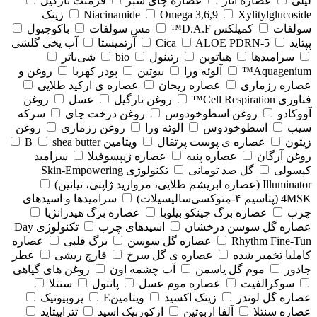
لیلی
عصاره انار
عصاره چای سبز
فرمنت نارگیل
Xylitylglucoside
Omega 3,6,9
Niacinamide
زینک
سولفات
کمپلکس D.A.F™
مس سولفات
باکوچیول
پپتاید
5-Cica
ALOE PDRN
آرتمیستا
آب یخی گلشی
سرامیدها
هیاتوین
رتینول
bio
شی‌باتر
Aquagenium™
آلوئه ورا
بیوتین
پودر کهربا
روغن و
عصاره رزماری
عصاره ریحان
عصاره ی ارکید طلایی
فناوری Cell Respiration™
روغن نارگیل
عسل
روغن
آووکادو
روغن اسطوخودوس
روغن درخت چای
سرکه
سیب
اسطوخودوس
الوئه ورا
روغن رزماری
روغن
زیتون
عصاره ی پوست پرتقال
ویتامین B
shea butter
روغن آرگان
عصاره پنبه
عصاره ژیپسوفیلا
سرامید
کپسولی
گل صد تومانی
تکنولوژی Skin-Empowering
Illuminator (عصاره ابریشم طلایی، مروارید ژاپنی، تیانین)
4MSK (پتاسیم ۴‑مِتوکسی‌سالیسیلات)
سرامیدها و اسیدهای
چرب
عصاره برگ جینکو بیلوبا
عصاره برگ هیدرانژیا
عصاره گل سوسن درخشان
اسیدهای چرب
تکنولوژی Day
Rhythm Fine‑Tun
عصاره گل سوسن
برگ قلبی
عصاره
کاملیا تخمیر شده
عصاره ی گل سرخ
قارچ ریشی
عطر
جادور
موم گل یاسمن
آب چشمه اون
روغن های گیاهی
سوکرالفیت
عصاره موم عسل
پانتول
سنتلا
عصاره گل لوندر
زینک اکسید
ویتامینE
پروبیوتیک
عصاره سنتلا
آلفا اربوتین
ازکوربیک اسید
تتراپپتاید