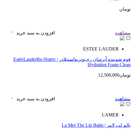
تومان
مشاهده
افزودن به سبد خرید
ESTEE LAUDER
فوم شوینده آبرسان ری‌نوتریواستیلادر | EstéeLauderRe-Nutriv
Hydrating Foam Clean
تومان12,500,000
مشاهده
افزودن به سبد خرید
LAMER
بالم لب لامر | La Mer The Lip Balm