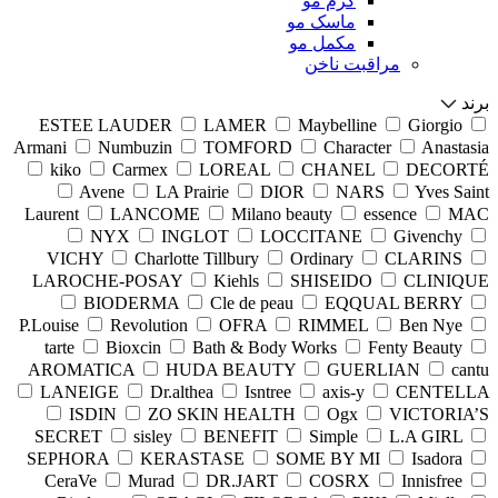
کرم مو
ماسک مو
مکمل مو
مراقبت ناخن
برند
ESTEE LAUDER
LAMER
Maybelline
Giorgio
Armani
Numbuzin
TOMFORD
Character
Anastasia
kiko
Carmex
LOREAL
CHANEL
DECORTÉ
Avene
LA Prairie
DIOR
NARS
Yves Saint
Laurent
LANCOME
Milano beauty
essence
MAC
NYX
INGLOT
LOCCITANE
Givenchy
VICHY
Charlotte Tillbury
Ordinary
CLARINS
LAROCHE-POSAY
Kiehls
SHISEIDO
CLINIQUE
BIODERMA
Cle de peau
EQQUAL BERRY
P.Louise
Revolution
OFRA
RIMMEL
Ben Nye
tarte
Bioxcin
Bath & Body Works
Fenty Beauty
AROMATICA
HUDA BEAUTY
GUERLIAN
cantu
LANEIGE
Dr.althea
Isntree
axis-y
CENTELLA
ISDIN
ZO SKIN HEALTH
Ogx
VICTORIA’S
SECRET
sisley
BENEFIT
Simple
L.A GIRL
SEPHORA
KERASTASE
SOME BY MI
Isadora
CeraVe
Murad
DR.JART
COSRX
Innisfree