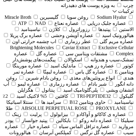
چرب
به ویژه پوست های دهیدراته
ترکیبات
Sodium Hyalur
روغن سویا
گلیسیرین
Miracle Broth
عصاره جلبک دریایی
عصاره نعناع
NAD
ATP
الاستین
پپتیدها
رزوراترول
کلاژن
⁠نیاسینامید
هیالورونیک اسید
عصاره آویشن وحشی
عصاره برگ پریلا
عصاره مریم گلی
عطر رزماری
اب چشمه حرارتی اون
Brightening Molecules
Caviar Extract
Exclusive Cellular
Complex
مشتقات ویتامین سی
عصاره گل
عصاره
تمشک،سیب و هندوانه
اسکوالان
پیگمنت‌های پوشش‌دار
کوتور
عصاره رز هیپ
ماندلیک اسید
عصاره مورینگا
ویتامین E
عصاره گل یاس
عصاره لیمِتّا
عصاره تمر
هندی
انواع پروتئین‌های مغذی
روغن بادام شیرین
روغن
دانه انگور
شیر بادام
عصاره رزماری
عصاره لیمو
آب
اتشفان ویشی
پلی‌گلوتامیک اسید
پنتانول
هگزایلن
گلیکول
TRI-PEPTIDE32
کافئین
5% لاکتیک اسید
2٪
نیاسینامید
حاوی ویتامین B12
سرامید ها
سنتلا اسیاتیکا
PROXYLANE
ABSOLUE PERPETUAL ROSE
طلا
عصاره ی کاکائو و آواکادو
بیزابولول
پرلیت
زینک
سیلیکا
عصاره دانه روکو
بایکالین
پپتید جوانساز
پودر
مروارید
عصاره ترافل الماس سیاه
عصاره خیار
عصاره
سیب
عصاره گل نرگس
کمپلکس آبرسان
هیالورونات