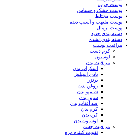
پوست چرب
پوست خشک و حساس
پوست مختلط
پوست ملتهب و آسیب دیده
پوست نرمال
دسته بندی جدید
دسته-بندی-نشده
مراقبت پوست
کرم دست
لوسیون
مراقبت بدن
اسکراپ بدن
بادی اسپلش
برنزر
روغن بدن
شامپو بدن
شاین بدن
ضد آفتاب بدن
کرم بدن
کره بدن
لوسیون بدن
مراقبت چشم
تقویت کننده مژه