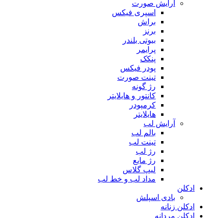
آرایش صورت
اسپری فیکس
براش
برنز
بیوتی بلندر
پرایمر
پنکک
پودر فیکس
تینت صورت
رژ گونه
کانتور و هایلایتر
کرمپودر
هایلایتر
آرایش لب
بالم لب
تینت لب
رژ لب
رژ مایع
لیپ گلاس
مداد لب و خط لب
ادکلن
بادی اسپلش
ادکلن زنانه
ادکلن مردانه