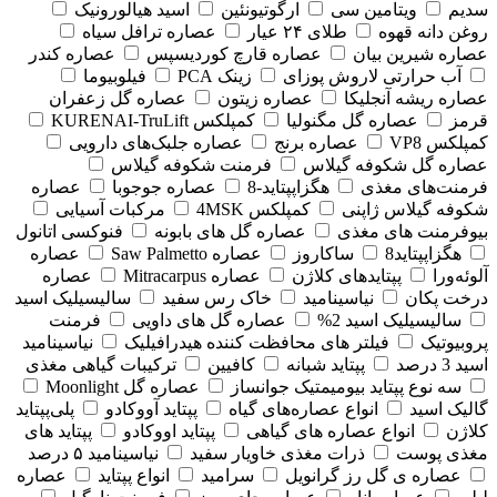
سدیم
ویتامین سی
ارگوتیونئین
اسید هیالورونیک
روغن دانه قهوه
طلای ۲۴ عیار
عصاره ترافل سیاه
عصاره شیرین بیان
عصاره قارچ کوردیسپس
عصاره کندر
آب حرارتی لاروش پوزای
زینک PCA
فیلوبیوما
عصاره ریشه آنجلیکا
عصاره زیتون
عصاره گل زعفران
قرمز
عصاره گل مگنولیا
کمپلکس KURENAI-TruLift
کمپلکس VP8
عصاره برنج
عصاره جلبک‌های دارویی
عصاره گل شکوفه گیلاس
فرمنت شکوفه گیلاس
فرمنت‌های مغذی
هگزاپپتاید-8
عصاره جوجوبا
عصاره
شکوفه گیلاس ژاپنی
کمپلکس 4MSK
مرکبات آسیایی
بیوفرمنت های مغذی
عصاره گل های بابونه
فنوکسی اتانول
هگزاپپتاید8
ساکاروز
عصاره Saw Palmetto
عصاره
آلوئه‌ورا
پپتایدهای کلاژن
عصاره Mitracarpus
عصاره
درخت پکان
نیاسینامید
خاک رس سفید
سالیسیلیک اسید
سالیسیلیک اسید 2%
عصاره گل های داویی
فرمنت
پروبیوتیک
فیلتر های محافظت کننده هیدرافیلیک
نیاسینامید
اسید 3 درصد
پپتاید شبانه
کافیین
ترکیبات گیاهی مغذی
سه نوع پپتاید بیومیمتیک جوانساز
عصاره گل Moonlight
گالیک اسید
انواع عصاره‌های گیاه
پپتاید آووکادو
پلی‌پپتاید
کلاژن
انواع عصاره های گیاهی
پپتاید اووکادو
پپتاید های
مغذی پوست
ذرات مغذی خاویار سفید
نیاسینامید ۵ درصد
عصاره ی گل رز گرانویل
سرامید
انواع پپتاید
عصاره