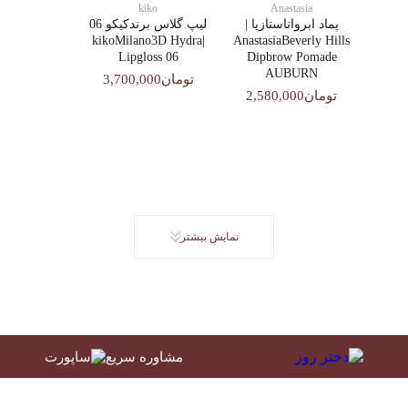
kiko
Anastasia
پماد ابرواناستازیا |
لیپ گلاس‌ برندکیکو 06
|kikoMilano3D Hydra
AnastasiaBeverly Hills
Lipgloss 06
Dipbrow Pomade
AUBURN
تومان3,700,000
تومان2,580,000
نمایش بیشتر
مشاوره سریع