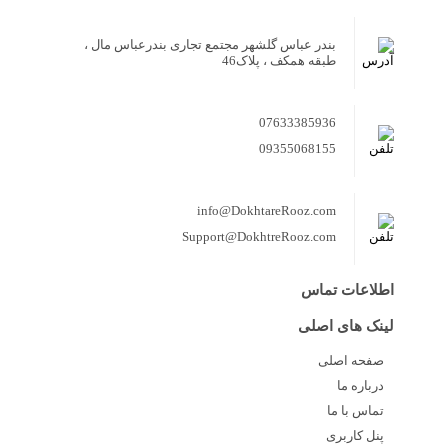
بندر عباس گلشهر مجتمع تجاری بندرعباس مال ،
طبقه همکف ، پلاک46
07633385936
09355068155
info@DokhtareRooz.com
Support@DokhtreRooz.com
اطلاعات تماس
لینک های اصلی
صفحه اصلی
درباره ما
تماس با ما
پنل کاربری