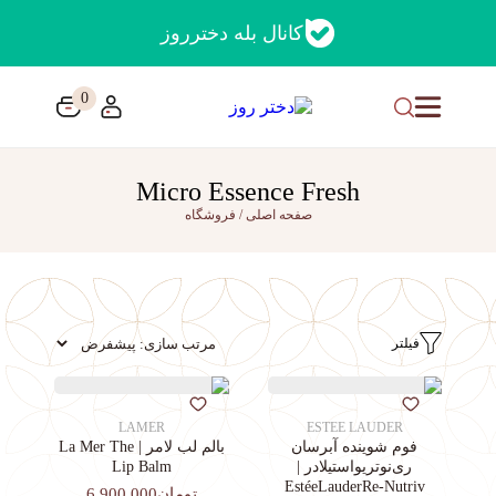
کانال بله دخترروز
0
Micro Essence Fresh
صفحه اصلی
/
فروشگاه
فیلتر
LAMER
ESTEE LAUDER
فوم شوینده آبرسان
بالم لب لامر | La Mer The
ری‌نوتریواستیلادر |
Lip Balm
EstéeLauderRe-Nutriv
تومان6,900,000