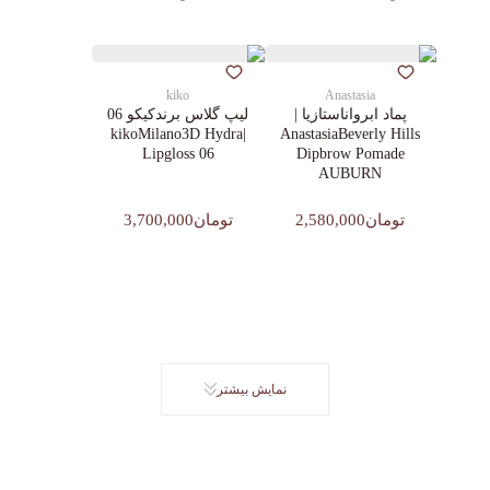
kiko
Anastasia
پماد ابرواناستازیا |
لیپ گلاس‌ برندکیکو 06
|kikoMilano3D Hydra
AnastasiaBeverly Hills
Lipgloss 06
Dipbrow Pomade
AUBURN
تومان2,580,000
تومان3,700,000
نمایش بیشتر