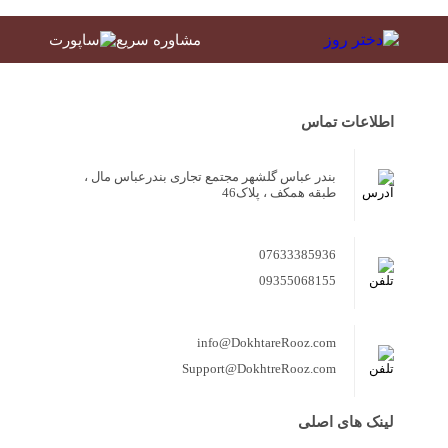
مشاوره سریع
اطلاعات تماس
بندر عباس گلشهر مجتمع تجاری بندرعباس مال ،
طبقه همکف ، پلاک46
07633385936
09355068155
info@DokhtareRooz.com
Support@DokhtreRooz.com
لینک های اصلی