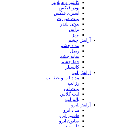
کانتور و هایلایتر
پودر فیکس
اسپری فیکس
تینت صورت
بیوتی بلندر
براش
برنز
آرایش چشم
مداد چشم
ریمل
سایه چشم
خط چشم
کانسیلر
آرایش لب
مداد لب و خط لب
رژ لب
تینت لب
لیپ گلاس
بالم لب
آرایش ابرو
مداد ابرو
هاشور ابرو
صابون ابرو
ژل ابرو