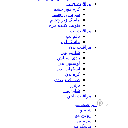
مراقبت چشم
کرم دور چشم
سرم دور چشم
ماسک زیر چشم
تقویت کننده مژه
مراقبت لب
بالم لب
ماسک لب
مراقبت بدن
شامپو بدن
بادی اسپلش
لوسیون بدن
اسکراپ بدن
کره بدن
ضد آفتاب بدن
برنزر
شاین بدن
مراقبت ناخن
مراقبت مو
شامپو
روغن مو
سرم مو
ماسک مو