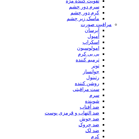
تقویت کننده مژه
سرم دور چشم
کرم دور چشم
ماسک زیر چشم
مراقبت صورت
آبرسان
آمپول
اسکراپ
امولوسیون
بی بی کرم
ترمیم کننده
تونر
جوانساز
رتینول
روشن کننده
ست مراقبتی
سرم
شوینده
ضد آفتاب
ضد التهاب و قرمزی پوست
‌ضد جوش
ضد چروک
ضد لک
کرم