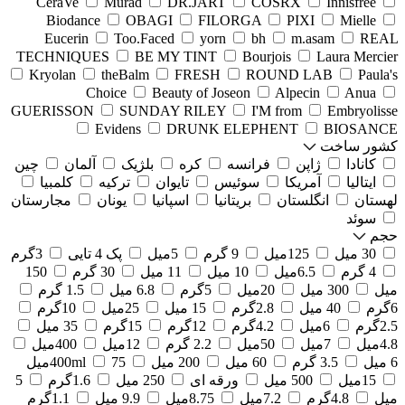
CeraVe
Murad
DR.JART
COSRX
Innisfree
Biodance
OBAGI
FILORGA
PIXI
Mielle
Eucerin
Too.Faced
yorn
bh
m.asam
REAL
TECHNIQUES
BE MY TINT
Bourjois
Laura Mercier
Kryolan
theBalm
FRESH
ROUND LAB
Paula's
Choice
Beauty of Joseon
Alpecin
Anua
GUERISSON
SUNDAY RILEY
I'M from
Embryolisse
Evidens
DRUNK ELEPHENT
BIOSANCE
کشور ساخت
کانادا
ژاپن
فرانسه
کره
بلژیک
آلمان
چین
ایتالیا
آمریکا
سوئیس
تایوان
ترکیه
کلمبیا
لهستان
انگلستان
بریتانیا
اسپانیا
یونان
مجارستان
سوئد
حجم
30 میل
125میل
9 گرم
5میل
پک 4 تایی
3گرم
4 گرم
6.5میل
10 میل
11 میل
30 گرم
150
میل
300 میل
20میل
5گرم
6.8 میل
1.5 گرم
6گرم
40 میل
2.8گرم
15 میل
25میل
10گرم
2.5گرم
6میل
4.2گرم
12گرم
15گرم
35 میل
4.8میل
7میل
50میل
2.2 گرم
12میل
400میل
6 میل
3.5 گرم
60 میل
200 میل
75میل
400ml
15میل
500 میل
ورقه ای
250 میل
1.6گرم
5
میل
4.8گرم
7.2میل
8.75میل
9.9 میل
1.1گرم