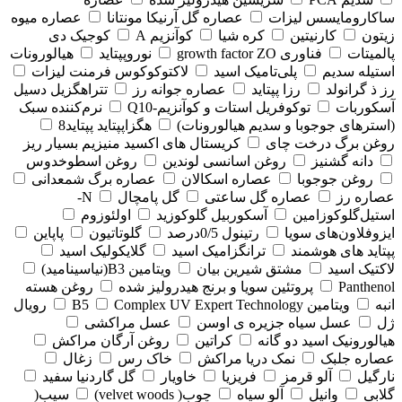
ساکارومایسس لیزات
عصاره گل آرنیکا مونتانا
عصاره میوه
زیتون
کارنیتین
کره شیا
کوآنزیم A
کوجیک دی
پالمیتات
فناوری growth factor ZO
نوروپپتاید
هیالورونات
استیله سدیم
پلی‌تامیک اسید
لاکتوکوکوس فرمنت لیزات
رز ذ گرانولد
رزا پپتاید
عصاره جوانه رز
تتراهگزیل دسیل
آسکوربات
توکوفریل استات و کوآنزیم-Q10
نرم‌کننده سبک
(استرهای جوجوبا و سدیم هیالورونات)
هگزاپپتاید پپتاید8
روغن برگ درخت چای
کریستال های اکسید منیزیم بسیار ریز
دانه گشنیز
روغن اسانسی لوندین
روغن اسطوخدوس
روغن جوجوبا
عصاره اسکالان
عصاره برگ شمعدانی
عصاره رز
عصاره گل ساعتی
گل پامچال
N-
استیل‌گلوکوزامین
آسکوربیل گلوکوزید
اولئوزوم
ایزوفلاون‌های سویا
رتینول 0/5درصد
گلوتاتیون
پاپاین
پپتاید های هوشمند
ترانگزامیک اسید
گلایکولیک اسید
لاکتیک اسید
مشتق شیرین بیان
ویتامین B3(نیاسینامید)
Panthenol
پروتئین سویا و برنج هیدرولیز شده
روغن هسته
انبه
ویتامین B5
Complex UV Expert Technology
رویال
ژل
عسل سیاه جزیره ی اوسن
عسل مراکشی
هیالورونیک اسید دو گانه
کراتین
روغن آرگان مراکش
عصاره جلبک
نمک دریا مراکش
خاک رس
زغال
نارگیل
آلو قرمز
فریزیا
خاویار
گل گاردنیا سفید
گلابی
وانیل
آلو سیاه
چوب( velvet woods)
سیب(