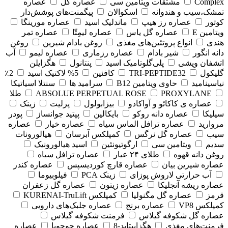
Complex
مشتقات ویتامین سی
عصاره گل
عصاره
تمشک،سیب و هندوانه
اسکوالان
پیگمنت‌های پوشش‌دار
کوتور
عصاره رز هیپ
ماندلیک اسید
عصاره مورینگا
ویتامین E
عصاره گل یاس
عصاره لیمِتّا
عصاره تمر
هندی
انواع پروتئین‌های مغذی
روغن بادام شیرین
روغن
دانه انگور
شیر بادام
عصاره رزماری
عصاره لیمو
آب
اتشفان ویشی
پلی‌گلوتامیک اسید
پنتانول
هگزایلن
گلیکول
TRI-PEPTIDE32
کافئین
5% لاکتیک اسید
2٪
نیاسینامید
حاوی ویتامین B12
سرامید ها
سنتلا اسیاتیکا
PROXYLANE
ABSOLUE PERPETUAL ROSE
طلا
عصاره ی کاکائو و آواکادو
بیزابولول
پرلیت
زینک
سیلیکا
عصاره دانه روکو
بایکالین
پپتید جوانساز
پودر
مروارید
عصاره ترافل الماس سیاه
عصاره خیار
عصاره
سیب
عصاره گل نرگس
کمپلکس آبرسان
هیالورونات
سدیم
ویتامین سی
ارگوتیونئین
اسید هیالورونیک
روغن دانه قهوه
طلای ۲۴ عیار
عصاره ترافل سیاه
عصاره شیرین بیان
عصاره قارچ کوردیسپس
عصاره کندر
آب حرارتی لاروش پوزای
زینک PCA
فیلوبیوما
عصاره ریشه آنجلیکا
عصاره زیتون
عصاره گل زعفران
قرمز
عصاره گل مگنولیا
کمپلکس KURENAI-TruLift
کمپلکس VP8
عصاره برنج
عصاره جلبک‌های دارویی
عصاره گل شکوفه گیلاس
فرمنت شکوفه گیلاس
فرمنت‌های مغذی
هگزاپپتاید-8
عصاره جوجوبا
عصاره