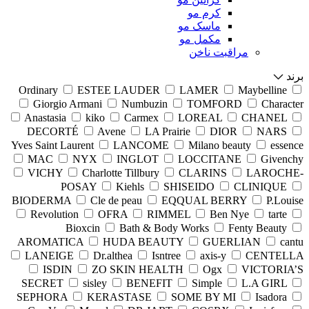
کرم مو
ماسک مو
مکمل مو
مراقبت ناخن
برند
Ordinary
ESTEE LAUDER
LAMER
Maybelline
Giorgio Armani
Numbuzin
TOMFORD
Character
Anastasia
kiko
Carmex
LOREAL
CHANEL
DECORTÉ
Avene
LA Prairie
DIOR
NARS
Yves Saint Laurent
LANCOME
Milano beauty
essence
MAC
NYX
INGLOT
LOCCITANE
Givenchy
VICHY
Charlotte Tillbury
CLARINS
LAROCHE-
POSAY
Kiehls
SHISEIDO
CLINIQUE
BIODERMA
Cle de peau
EQQUAL BERRY
P.Louise
Revolution
OFRA
RIMMEL
Ben Nye
tarte
Bioxcin
Bath & Body Works
Fenty Beauty
AROMATICA
HUDA BEAUTY
GUERLIAN
cantu
LANEIGE
Dr.althea
Isntree
axis-y
CENTELLA
ISDIN
ZO SKIN HEALTH
Ogx
VICTORIA’S
SECRET
sisley
BENEFIT
Simple
L.A GIRL
SEPHORA
KERASTASE
SOME BY MI
Isadora