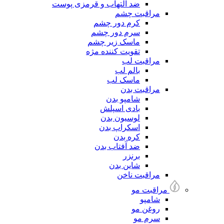
ضد التهاب و قرمزی پوست
مراقبت چشم
کرم دور چشم
سرم دور چشم
ماسک زیر چشم
تقویت کننده مژه
مراقبت لب
بالم لب
ماسک لب
مراقبت بدن
شامپو بدن
بادی اسپلش
لوسیون بدن
اسکراپ بدن
کره بدن
ضد آفتاب بدن
برنزر
شاین بدن
مراقبت ناخن
مراقبت مو
شامپو
روغن مو
سرم مو