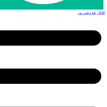
کانال بله دخترروز