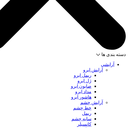
دسته بندی ها
آرایشی
آرایش ابرو
ریمل ابرو
ژل ابرو
صابون ابرو
مداد ابرو
هاشور ابرو
آرایش چشم
خط چشم
ریمل
سایه چشم
کانسیلر