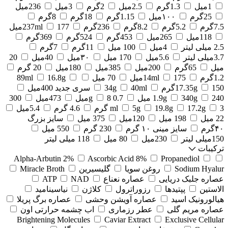
1میل
1.3گرم
2.5میل
2گرم
3میل
236میل
25گرم
۱۰۰میل
1.15گرم
18گرم
8گرم
7.5گرم
5.2گرم
8.2گرم
236گرم
177میل
237ml
118میل
265میل
453گرم
524گرم
369گرم
2.5 میلی لیتر
4میل
100 میل
11گرم
7گرم
3.7میلی لیتر
5.6میل
170 میل
۳۰میل
40میل
20
میل
65گرم
200میل
385میل
180میل
20 گرم
1.2گرم
175میل
14ml
70 میل
16.8g
89ml
150گرم
17.35g
40ml
34g
سری جدید 400میل
240 میل
340g
1.9g
0.7 g
8میل
473میل
300
3 گرم
17.2g
19.8g
5g
ml
4.6 گرم
5.4میل
22 میل
198 میل
120میل
375 میل
سایز بزرگ
۴۰گرم
سایز مینی ۱۰ گرم
230 گرم
550 میل
150میلی لیتر
230میل
80 میل
118 میلی لیتر
ترکیبات
Alpha-Arbutin 2%
Ascorbic Acid 8%
Propanediol
Sodium Hyalur
روغن سویا
گلیسیرین
Miracle Broth
عصاره جلبک دریایی
عصاره نعناع
NAD
ATP
الاستین
پپتیدها
رزوراترول
کلاژن
⁠نیاسینامید
هیالورونیک اسید
عصاره آویشن وحشی
عصاره برگ پریلا
عصاره مریم گلی
عطر رزماری
اب چشمه حرارتی اون
Brightening Molecules
Caviar Extract
Exclusive Cellular