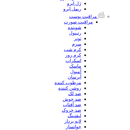
ژل ابرو
ریمل ابرو
مراقبت پوست
مراقبت صورت
شوینده
رتینول
تونر
سرم
کرم شب
کرم روز
اسکراپ
ماسک
آمپول
آبرسان
مرطوب کننده
روشن کننده
ضد لک
ضد جوش
ضد آفتاب
ضد چروک
لیفتینگ
لایه بردار
جوانساز