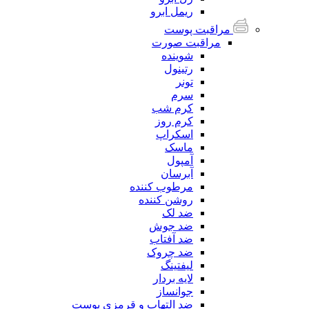
ریمل ابرو
مراقبت پوست
مراقبت صورت
شوینده
رتینول
تونر
سرم
کرم شب
کرم روز
اسکراپ
ماسک
آمپول
آبرسان
مرطوب کننده
روشن کننده
ضد لک
ضد جوش
ضد آفتاب
ضد چروک
لیفتینگ
لایه بردار
جوانساز
ضد التهاب و قرمزی پوست