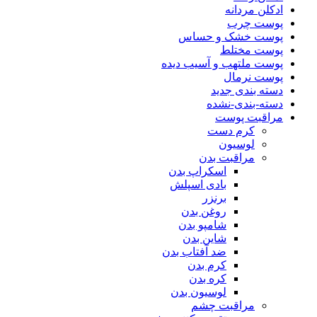
ادکلن مردانه
پوست چرب
پوست خشک و حساس
پوست مختلط
پوست ملتهب و آسیب دیده
پوست نرمال
دسته بندی جدید
دسته-بندی-نشده
مراقبت پوست
کرم دست
لوسیون
مراقبت بدن
اسکراپ بدن
بادی اسپلش
برنزر
روغن بدن
شامپو بدن
شاین بدن
ضد آفتاب بدن
کرم بدن
کره بدن
لوسیون بدن
مراقبت چشم