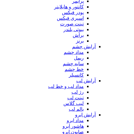
پرایمر
کانتور و هایلایتر
پودر فیکس
اسپری فیکس
تینت صورت
بیوتی بلندر
براش
برنز
آرایش چشم
مداد چشم
ریمل
سایه چشم
خط چشم
کانسیلر
آرایش لب
مداد لب و خط لب
رژ لب
تینت لب
لیپ گلاس
بالم لب
آرایش ابرو
مداد ابرو
هاشور ابرو
صابون ابرو