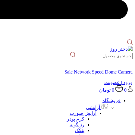
Sale Network Speed Dome Camera
ورود
| عضویت
0
0
تومان
فروشگاه
آرایشی
آرایش صورت
کرم پودر
رژ گونه
پنکک