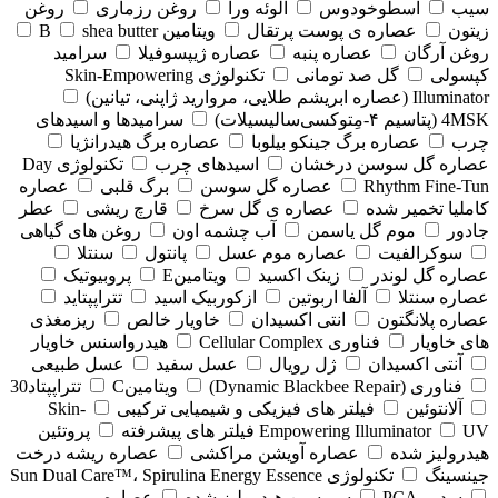
سیب
اسطوخودوس
الوئه ورا
روغن رزماری
روغن
زیتون
عصاره ی پوست پرتقال
ویتامین B
shea butter
روغن آرگان
عصاره پنبه
عصاره ژیپسوفیلا
سرامید
کپسولی
گل صد تومانی
تکنولوژی Skin-Empowering
Illuminator (عصاره ابریشم طلایی، مروارید ژاپنی، تیانین)
4MSK (پتاسیم ۴‑مِتوکسی‌سالیسیلات)
سرامیدها و اسیدهای
چرب
عصاره برگ جینکو بیلوبا
عصاره برگ هیدرانژیا
عصاره گل سوسن درخشان
اسیدهای چرب
تکنولوژی Day
Rhythm Fine‑Tun
عصاره گل سوسن
برگ قلبی
عصاره
کاملیا تخمیر شده
عصاره ی گل سرخ
قارچ ریشی
عطر
جادور
موم گل یاسمن
آب چشمه اون
روغن های گیاهی
سوکرالفیت
عصاره موم عسل
پانتول
سنتلا
عصاره گل لوندر
زینک اکسید
ویتامینE
پروبیوتیک
عصاره سنتلا
آلفا اربوتین
ازکوربیک اسید
تتراپپتاید
عصاره پلانگتون
انتی اکسیدان
خاویار خالص
ریزمغذی
های خاویار
فناوری Cellular Complex
هیدرواسنس خاویار
آنتی اکسیدان
ژل رویال
عسل سفید
عسل طبیعی
فناوری (‏Dynamic Blackbee Repair)
ویتامینC
تتراپپتاد30
آلانتوئین
فیلتر های فیزیکی و شیمیایی ترکیبی
Skin-
UV فیلتر های پیشرفته
Empowering Illuminator
پروتئین
هیدرولیز شده
عصاره آویشن مراکشی
عصاره ریشه درخت
جینسینگ
تکنولوژی Sun Dual Care™، Spirulina Energy Essence
سدیم PCA
سریسین هیدرولیز شده
عصاره