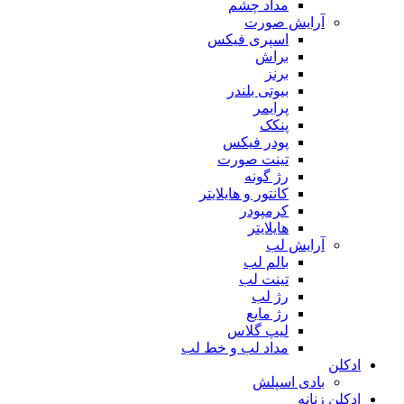
مداد چشم
آرایش صورت
اسپری فیکس
براش
برنز
بیوتی بلندر
پرایمر
پنکک
پودر فیکس
تینت صورت
رژ گونه
کانتور و هایلایتر
کرمپودر
هایلایتر
آرایش لب
بالم لب
تینت لب
رژ لب
رژ مایع
لیپ گلاس
مداد لب و خط لب
ادکلن
بادی اسپلش
ادکلن زنانه