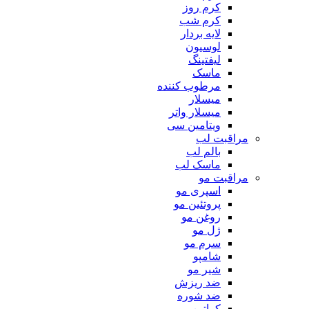
کرم روز
کرم شب
لایه بردار
لوسیون
لیفتینگ
ماسک
مرطوب کننده
میسلار
میسلار واتر
ویتامین سی
مراقبت لب
بالم لب
ماسک لب
مراقبت مو
اسپری مو
پروتئین مو
روغن مو
ژل مو
سرم مو
شامپو
شیر مو
ضد ریزش
ضد شوره
کراتین مو