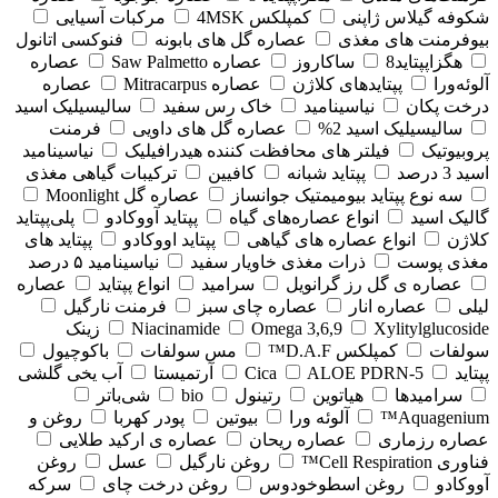
شکوفه گیلاس ژاپنی
کمپلکس 4MSK
مرکبات آسیایی
بیوفرمنت های مغذی
عصاره گل های بابونه
فنوکسی اتانول
هگزاپپتاید8
ساکاروز
عصاره Saw Palmetto
عصاره
آلوئه‌ورا
پپتایدهای کلاژن
عصاره Mitracarpus
عصاره
درخت پکان
نیاسینامید
خاک رس سفید
سالیسیلیک اسید
سالیسیلیک اسید 2%
عصاره گل های داویی
فرمنت
پروبیوتیک
فیلتر های محافظت کننده هیدرافیلیک
نیاسینامید
اسید 3 درصد
پپتاید شبانه
کافیین
ترکیبات گیاهی مغذی
سه نوع پپتاید بیومیمتیک جوانساز
عصاره گل Moonlight
گالیک اسید
انواع عصاره‌های گیاه
پپتاید آووکادو
پلی‌پپتاید
کلاژن
انواع عصاره های گیاهی
پپتاید اووکادو
پپتاید های
مغذی پوست
ذرات مغذی خاویار سفید
نیاسینامید ۵ درصد
عصاره ی گل رز گرانویل
سرامید
انواع پپتاید
عصاره
لیلی
عصاره انار
عصاره چای سبز
فرمنت نارگیل
Xylitylglucoside
Omega 3,6,9
Niacinamide
زینک
سولفات
کمپلکس D.A.F™
مس سولفات
باکوچیول
پپتاید
5-Cica
ALOE PDRN
آرتمیستا
آب یخی گلشی
سرامیدها
هیاتوین
رتینول
bio
شی‌باتر
Aquagenium™
آلوئه ورا
بیوتین
پودر کهربا
روغن و
عصاره رزماری
عصاره ریحان
عصاره ی ارکید طلایی
فناوری Cell Respiration™
روغن نارگیل
عسل
روغن
آووکادو
روغن اسطوخودوس
روغن درخت چای
سرکه