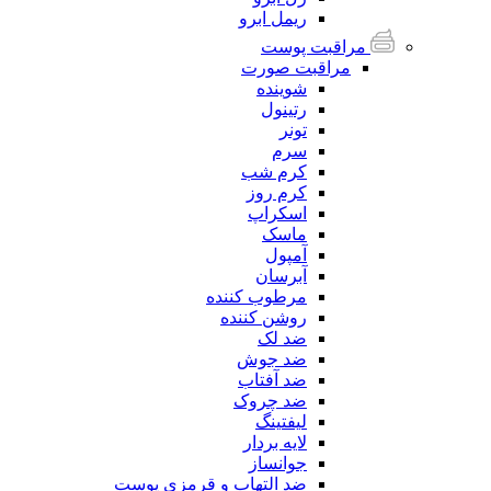
ریمل ابرو
مراقبت پوست
مراقبت صورت
شوینده
رتینول
تونر
سرم
کرم شب
کرم روز
اسکراپ
ماسک
آمپول
آبرسان
مرطوب کننده
روشن کننده
ضد لک
ضد جوش
ضد آفتاب
ضد چروک
لیفتینگ
لایه بردار
جوانساز
ضد التهاب و قرمزی پوست