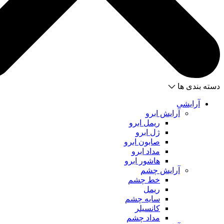
دسته بندی ها
آرایشی
آرایش ابرو
ریمل ابرو
ژل ابرو
صابون ابرو
مداد ابرو
هاشور ابرو
آرایش چشم
خط چشم
ریمل
سایه چشم
کانسیلر
مداد چشم