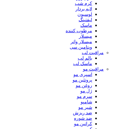
کرم شب
لایه بردار
لوسیون
لیفتینگ
ماسک
مرطوب کننده
میسلار
میسلار واتر
ویتامین سی
مراقبت لب
بالم لب
ماسک لب
مراقبت مو
اسپری مو
پروتئین مو
روغن مو
ژل مو
سرم مو
شامپو
شیر مو
ضد ریزش
ضد شوره
کراتین مو