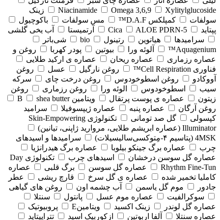
لیلی
عصاره انار
عصاره چای سبز
فرمنت نارگیل
Xylitylglucoside
Omega 3,6,9
Niacinamide
زینک
سولفات
کمپلکس D.A.F™
مس سولفات
باکوچیول
پپتاید
5-Cica
ALOE PDRN
آرتمیستا
آب یخی گلشی
سرامیدها
هیاتوین
رتینول
bio
شی‌باتر
Aquagenium™
آلوئه ورا
بیوتین
پودر کهربا
روغن و
عصاره رزماری
عصاره ریحان
عصاره ی ارکید طلایی
فناوری Cell Respiration™
روغن نارگیل
عسل
روغن
آووکادو
روغن اسطوخودوس
روغن درخت چای
سرکه
سیب
اسطوخودوس
الوئه ورا
روغن رزماری
روغن
زیتون
عصاره ی پوست پرتقال
ویتامین B
shea butter
روغن آرگان
عصاره پنبه
عصاره ژیپسوفیلا
سرامید
کپسولی
گل صد تومانی
تکنولوژی Skin-Empowering
Illuminator (عصاره ابریشم طلایی، مروارید ژاپنی، تیانین)
4MSK (پتاسیم ۴‑مِتوکسی‌سالیسیلات)
سرامیدها و اسیدهای
چرب
عصاره برگ جینکو بیلوبا
عصاره برگ هیدرانژیا
عصاره گل سوسن درخشان
اسیدهای چرب
تکنولوژی Day
Rhythm Fine‑Tun
عصاره گل سوسن
برگ قلبی
عصاره
کاملیا تخمیر شده
عصاره ی گل سرخ
قارچ ریشی
عطر
جادور
موم گل یاسمن
آب چشمه اون
روغن های گیاهی
سوکرالفیت
عصاره موم عسل
پانتول
سنتلا
عصاره گل لوندر
زینک اکسید
ویتامینE
پروبیوتیک
عصاره سنتلا
آلفا اربوتین
ازکوربیک اسید
تتراپپتاید