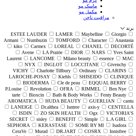
کرم مو
ماسک مو
مکمل مو
مراقبت ناخن
برند
ESTEE LAUDER
LAMER
Maybelline
Giorgio
Armani
Numbuzin
TOMFORD
Character
Anastasia
kiko
Carmex
LOREAL
CHANEL
DECORTÉ
Avene
LA Prairie
DIOR
NARS
Yves Saint
Laurent
LANCOME
Milano beauty
essence
MAC
NYX
INGLOT
LOCCITANE
Givenchy
VICHY
Charlotte Tillbury
Ordinary
CLARINS
LAROCHE-POSAY
Kiehls
SHISEIDO
CLINIQUE
BIODERMA
Cle de peau
EQQUAL BERRY
P.Louise
Revolution
OFRA
RIMMEL
Ben Nye
tarte
Bioxcin
Bath & Body Works
Fenty Beauty
AROMATICA
HUDA BEAUTY
GUERLIAN
cantu
LANEIGE
Dr.althea
Isntree
axis-y
CENTELLA
ISDIN
ZO SKIN HEALTH
Ogx
VICTORIA’S
SECRET
sisley
BENEFIT
Simple
L.A GIRL
SEPHORA
KERASTASE
SOME BY MI
Isadora
CeraVe
Murad
DR.JART
COSRX
Innisfree