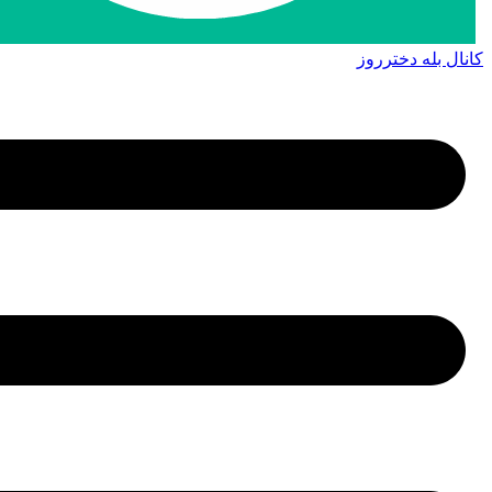
کانال بله دخترروز