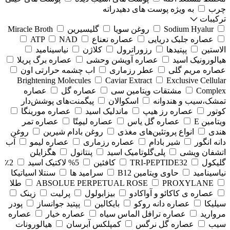
چرب
به ویژه پوست های دهیدراته
ترکیبات
Sodium Hyalur
روغن سویا
گلیسیرین
Miracle Broth
عصاره جلبک دریایی
عصاره نعناع
NAD
ATP
الاستین
پپتیدها
رزوراترول
کلاژن
⁠نیاسینامید
هیالورونیک اسید
عصاره آویشن وحشی
عصاره برگ پریلا
عصاره مریم گلی
عطر رزماری
اب چشمه حرارتی اون
Brightening Molecules
Caviar Extract
Exclusive Cellular
Complex
مشتقات ویتامین سی
عصاره گل
عصاره
تمشک،سیب و هندوانه
اسکوالان
پیگمنت‌های پوشش‌دار
کوتور
عصاره رز هیپ
ماندلیک اسید
عصاره مورینگا
ویتامین E
عصاره گل یاس
عصاره لیمِتّا
عصاره تمر
هندی
انواع پروتئین‌های مغذی
روغن بادام شیرین
روغن
دانه انگور
شیر بادام
عصاره رزماری
عصاره لیمو
آب
اتشفان ویشی
پلی‌گلوتامیک اسید
پنتانول
هگزایلن
گلیکول
TRI-PEPTIDE32
کافئین
5% لاکتیک اسید
2٪
نیاسینامید
حاوی ویتامین B12
سرامید ها
سنتلا اسیاتیکا
PROXYLANE
ABSOLUE PERPETUAL ROSE
طلا
عصاره ی کاکائو و آواکادو
بیزابولول
پرلیت
زینک
سیلیکا
عصاره دانه روکو
بایکالین
پپتید جوانساز
پودر
مروارید
عصاره ترافل الماس سیاه
عصاره خیار
عصاره
سیب
عصاره گل نرگس
کمپلکس آبرسان
هیالورونات