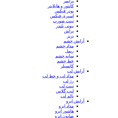
پرایمر
کانتور و هایلایتر
پودر فیکس
اسپری فیکس
تینت صورت
بیوتی بلندر
براش
برنز
آرایش چشم
مداد چشم
ریمل
سایه چشم
خط چشم
کانسیلر
آرایش لب
مداد لب و خط لب
رژ لب
تینت لب
لیپ گلاس
بالم لب
آرایش ابرو
مداد ابرو
هاشور ابرو
صابون ابرو