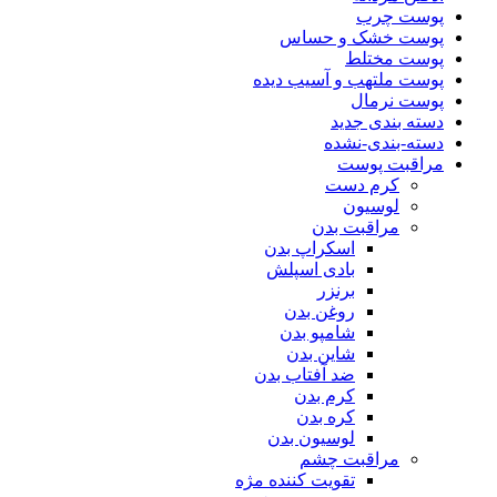
پوست چرب
پوست خشک و حساس
پوست مختلط
پوست ملتهب و آسیب دیده
پوست نرمال
دسته بندی جدید
دسته-بندی-نشده
مراقبت پوست
کرم دست
لوسیون
مراقبت بدن
اسکراپ بدن
بادی اسپلش
برنزر
روغن بدن
شامپو بدن
شاین بدن
ضد آفتاب بدن
کرم بدن
کره بدن
لوسیون بدن
مراقبت چشم
تقویت کننده مژه