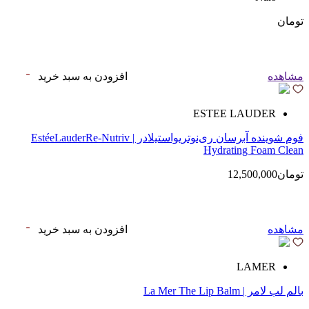
تومان
مشاهده
افزودن به سبد خرید
ESTEE LAUDER
فوم شوینده آبرسان ری‌نوتریواستیلادر | EstéeLauderRe-Nutriv
Hydrating Foam Clean
تومان12,500,000
مشاهده
افزودن به سبد خرید
LAMER
بالم لب لامر | La Mer The Lip Balm