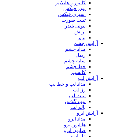
کانتور و هایلایتر
پودر فیکس
اسپری فیکس
تینت صورت
بیوتی بلندر
براش
برنز
آرایش چشم
مداد چشم
ریمل
سایه چشم
خط چشم
کانسیلر
آرایش لب
مداد لب و خط لب
رژ لب
تینت لب
لیپ گلاس
بالم لب
آرایش ابرو
مداد ابرو
هاشور ابرو
صابون ابرو
ژل ابرو