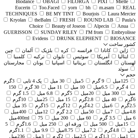
Biodance
OBAGI
FILORGA
PIXI
Mielle
Eucerin
Too.Faced
yorn
bh
m.asam
REAL
TECHNIQUES
BE MY TINT
Bourjois
Laura Mercier
Kryolan
theBalm
FRESH
ROUND LAB
Paula's
Choice
Beauty of Joseon
Alpecin
Anua
GUERISSON
SUNDAY RILEY
I'M from
Embryolisse
Evidens
DRUNK ELEPHENT
BIOSANCE
کشور ساخت
ژاپن
کانادا
فرانسه
کره
بلژیک
آلمان
چین
ایتالیا
آمریکا
سوئیس
تایوان
ترکیه
کلمبیا
لهستان
انگلستان
بریتانیا
اسپانیا
یونان
مجارستان
سوئد
حجم
125میل
9 گرم
5میل
30 میل
پک 4 تایی
3گرم
4 گرم
6.5میل
10 میل
11 میل
30 گرم
150
میل
300 میل
20میل
5گرم
6.8 میل
1.5 گرم
6گرم
40 میل
2.8گرم
15 میل
25میل
10گرم
2.5گرم
6میل
4.2گرم
12گرم
15گرم
35 میل
4.8میل
7میل
50میل
2.2 گرم
12میل
400میل
6 میل
3.5 گرم
60 میل
200 میل
75میل
400ml
15میل
500 میل
ورقه ای
250 میل
1.6گرم
5
میل
4.8گرم
7.2میل
8.75میل
9.9 میل
1.1گرم
1میل
1.3گرم
2.5میل
2گرم
3میل
236میل