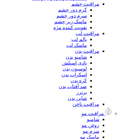
مراقبت چشم
کرم دور چشم
سرم دور چشم
ماسک زیر چشم
تقویت کننده مژه
مراقبت لب
بالم لب
ماسک لب
مراقبت بدن
شامپو بدن
بادی اسپلش
لوسیون بدن
اسکراپ بدن
کره بدن
ضد آفتاب بدن
برنزر
شاین بدن
مراقبت ناخن
مراقبت مو
شامپو
روغن مو
سرم مو
ماسک مو