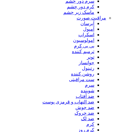
سرم دور چشم
کرم دور چشم
ماسک زیر چشم
مراقبت صورت
آبرسان
آمپول
اسکراپ
امولوسیون
بی بی کرم
ترمیم کننده
تونر
جوانساز
رتینول
روشن کننده
ست مراقبتی
سرم
شوینده
ضد آفتاب
ضد التهاب و قرمزی پوست
‌ضد جوش
ضد چروک
ضد لک
کرم
کرم روز