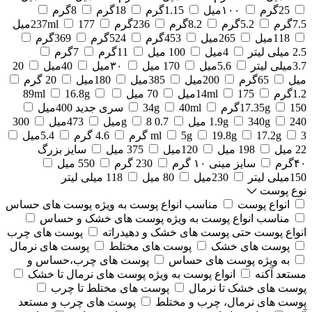
25گرم
۱۰۰میل
1.15گرم
18گرم
8گرم
7.5گرم
5.2گرم
8.2گرم
236گرم
177میل
237ml
118میل
265میل
453گرم
524گرم
369گرم
2.5 میلی لیتر
4میل
100 میل
11گرم
7گرم
3.7میلی لیتر
5.6میل
170 میل
۳۰میل
40میل
20
میل
65گرم
200میل
385میل
180میل
20 گرم
1.2گرم
175میل
14ml
70 میل
16.8g
89ml
150گرم
17.35g
40ml
34g
سری جدید 400میل
240 میل
340g
1.9g
0.7 g
8میل
473میل
300
3 گرم
17.2g
19.8g
5g
ml
4.6 گرم
5.4میل
22 میل
198 میل
120میل
375 میل
سایز بزرگ
۴۰گرم
سایز مینی ۱۰ گرم
230 گرم
550 میل
150میلی لیتر
230میل
80 میل
118 میلی لیتر
نوع پوست
انواع پوست
مناسب انواع پوست به ویژه پوست های حساس
مناسب انواع پوست به ویژه پوست های خشک و حساس
انواع پوست حتی پوست های خشک و دهیدراته
پوست های چرب
پوست های خشک
پوست های مختلط
پوست های نرمال
به ویژه پوست های حساس
پوست های چرب،حساس و
مستعد آکنه
انواع پوست به ویژه پوست های نرمال تا خشک
پوست های خشک تا نرمال
پوست های مختلط تا چرب
پوست های نرمال، چرب و مختلط
پوست های چرب و مستعد