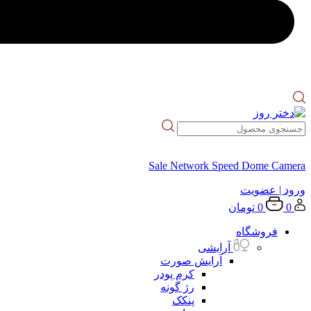
Sale Network Speed Dome Camera
ورود
| عضویت
0
0
تومان
فروشگاه
آرایشی
آرایش صورت
کرم پودر
رژ گونه
پنکک