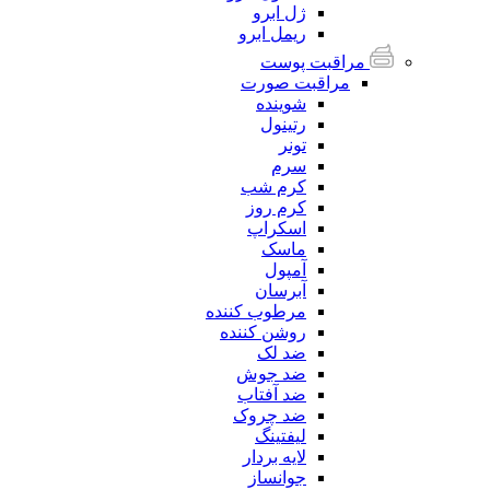
ژل ابرو
ریمل ابرو
مراقبت پوست
مراقبت صورت
شوینده
رتینول
تونر
سرم
کرم شب
کرم روز
اسکراپ
ماسک
آمپول
آبرسان
مرطوب کننده
روشن کننده
ضد لک
ضد جوش
ضد آفتاب
ضد چروک
لیفتینگ
لایه بردار
جوانساز