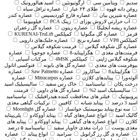
سدیم
ویتامین سی
ارگوتیونئین
اسید هیالورونیک
روغن دانه قهوه
طلای ۲۴ عیار
عصاره ترافل سیاه
عصاره شیرین بیان
عصاره قارچ کوردیسپس
عصاره کندر
آب حرارتی لاروش پوزای
زینک PCA
فیلوبیوما
عصاره ریشه آنجلیکا
عصاره زیتون
عصاره گل زعفران
قرمز
عصاره گل مگنولیا
کمپلکس KURENAI-TruLift
کمپلکس VP8
عصاره برنج
عصاره جلبک‌های دارویی
عصاره گل شکوفه گیلاس
فرمنت شکوفه گیلاس
فرمنت‌های مغذی
هگزاپپتاید-8
عصاره جوجوبا
عصاره
شکوفه گیلاس ژاپنی
کمپلکس 4MSK
مرکبات آسیایی
بیوفرمنت های مغذی
عصاره گل های بابونه
فنوکسی اتانول
هگزاپپتاید8
ساکاروز
عصاره Saw Palmetto
عصاره
آلوئه‌ورا
پپتایدهای کلاژن
عصاره Mitracarpus
عصاره
درخت پکان
نیاسینامید
خاک رس سفید
سالیسیلیک اسید
سالیسیلیک اسید 2%
عصاره گل های داویی
فرمنت
پروبیوتیک
فیلتر های محافظت کننده هیدرافیلیک
نیاسینامید
اسید 3 درصد
پپتاید شبانه
کافیین
ترکیبات گیاهی مغذی
سه نوع پپتاید بیومیمتیک جوانساز
عصاره گل Moonlight
گالیک اسید
انواع عصاره‌های گیاه
پپتاید آووکادو
پلی‌پپتاید
کلاژن
انواع عصاره های گیاهی
پپتاید اووکادو
پپتاید های
مغذی پوست
ذرات مغذی خاویار سفید
نیاسینامید ۵ درصد
عصاره ی گل رز گرانویل
سرامید
انواع پپتاید
عصاره