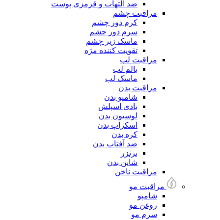
ضد التهاب و قرمزی پوست
مراقبت چشم
کرم دور چشم
سرم دور چشم
ماسک زیر چشم
تقویت کننده مژه
مراقبت لب
بالم لب
ماسک لب
مراقبت بدن
شامپو بدن
بادی اسپلش
لوسیون بدن
اسکراپ بدن
کره بدن
ضد آفتاب بدن
برنزر
شاین بدن
مراقبت ناخن
مراقبت مو
شامپو
روغن مو
سرم مو