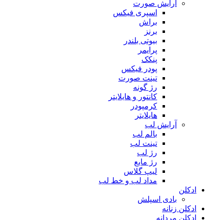
آرایش صورت
اسپری فیکس
براش
برنز
بیوتی بلندر
پرایمر
پنکک
پودر فیکس
تینت صورت
رژ گونه
کانتور و هایلایتر
کرمپودر
هایلایتر
آرایش لب
بالم لب
تینت لب
رژ لب
رژ مایع
لیپ گلاس
مداد لب و خط لب
ادکلن
بادی اسپلش
ادکلن زنانه
ادکلن مردانه