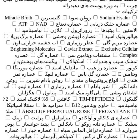
چرب
به ویژه پوست های دهیدراته
ترکیبات
Sodium Hyalur
روغن سویا
گلیسیرین
Miracle Broth
عصاره جلبک دریایی
عصاره نعناع
NAD
ATP
الاستین
پپتیدها
رزوراترول
کلاژن
⁠نیاسینامید
هیالورونیک اسید
عصاره آویشن وحشی
عصاره برگ پریلا
عصاره مریم گلی
عطر رزماری
اب چشمه حرارتی اون
Brightening Molecules
Caviar Extract
Exclusive Cellular
Complex
مشتقات ویتامین سی
عصاره گل
عصاره
تمشک،سیب و هندوانه
اسکوالان
پیگمنت‌های پوشش‌دار
کوتور
عصاره رز هیپ
ماندلیک اسید
عصاره مورینگا
ویتامین E
عصاره گل یاس
عصاره لیمِتّا
عصاره تمر
هندی
انواع پروتئین‌های مغذی
روغن بادام شیرین
روغن
دانه انگور
شیر بادام
عصاره رزماری
عصاره لیمو
آب
اتشفان ویشی
پلی‌گلوتامیک اسید
پنتانول
هگزایلن
گلیکول
TRI-PEPTIDE32
کافئین
5% لاکتیک اسید
2٪
نیاسینامید
حاوی ویتامین B12
سرامید ها
سنتلا اسیاتیکا
PROXYLANE
ABSOLUE PERPETUAL ROSE
طلا
عصاره ی کاکائو و آواکادو
بیزابولول
پرلیت
زینک
سیلیکا
عصاره دانه روکو
بایکالین
پپتید جوانساز
پودر
مروارید
عصاره ترافل الماس سیاه
عصاره خیار
عصاره
سیب
عصاره گل نرگس
کمپلکس آبرسان
هیالورونات