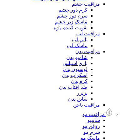
مراقبت چشم
کرم دور چشم
سرم دور چشم
ماسک زیر چشم
تقویت کننده مژه
مراقبت لب
بالم لب
ماسک لب
مراقبت بدن
شامپو بدن
بادی اسپلش
لوسیون بدن
اسکراپ بدن
کره بدن
ضد آفتاب بدن
برنزر
شاین بدن
مراقبت ناخن
مراقبت مو
شامپو
روغن مو
سرم مو
ماسک مو