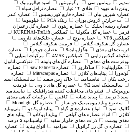
سدیم
ویتامین سی
ارگوتیونئین
اسید هیالورونیک
روغن دانه قهوه
طلای ۲۴ عیار
عصاره ترافل سیاه
عصاره شیرین بیان
عصاره قارچ کوردیسپس
عصاره کندر
آب حرارتی لاروش پوزای
زینک PCA
فیلوبیوما
عصاره ریشه آنجلیکا
عصاره زیتون
عصاره گل زعفران
قرمز
عصاره گل مگنولیا
کمپلکس KURENAI-TruLift
کمپلکس VP8
عصاره برنج
عصاره جلبک‌های دارویی
عصاره گل شکوفه گیلاس
فرمنت شکوفه گیلاس
فرمنت‌های مغذی
هگزاپپتاید-8
عصاره جوجوبا
عصاره
شکوفه گیلاس ژاپنی
کمپلکس 4MSK
مرکبات آسیایی
بیوفرمنت های مغذی
عصاره گل های بابونه
فنوکسی اتانول
هگزاپپتاید8
ساکاروز
عصاره Saw Palmetto
عصاره
آلوئه‌ورا
پپتایدهای کلاژن
عصاره Mitracarpus
عصاره
درخت پکان
نیاسینامید
خاک رس سفید
سالیسیلیک اسید
سالیسیلیک اسید 2%
عصاره گل های داویی
فرمنت
پروبیوتیک
فیلتر های محافظت کننده هیدرافیلیک
نیاسینامید
اسید 3 درصد
پپتاید شبانه
کافیین
ترکیبات گیاهی مغذی
سه نوع پپتاید بیومیمتیک جوانساز
عصاره گل Moonlight
گالیک اسید
انواع عصاره‌های گیاه
پپتاید آووکادو
پلی‌پپتاید
کلاژن
انواع عصاره های گیاهی
پپتاید اووکادو
پپتاید های
مغذی پوست
ذرات مغذی خاویار سفید
نیاسینامید ۵ درصد
عصاره ی گل رز گرانویل
سرامید
انواع پپتاید
عصاره