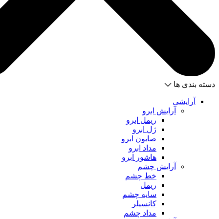
دسته بندی ها
آرایشی
آرایش ابرو
ریمل ابرو
ژل ابرو
صابون ابرو
مداد ابرو
هاشور ابرو
آرایش چشم
خط چشم
ریمل
سایه چشم
کانسیلر
مداد چشم