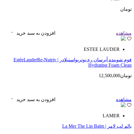
تومان
مشاهده
افزودن به سبد خرید
ESTEE LAUDER
فوم شوینده آبرسان ری‌نوتریواستیلادر | EstéeLauderRe-Nutriv
Hydrating Foam Clean
تومان12,500,000
مشاهده
افزودن به سبد خرید
LAMER
بالم لب لامر | La Mer The Lip Balm