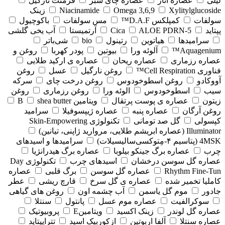
لیلی
عصاره انار
عصاره چای سبز
فرمنت نارگیل
Xylitylglucoside
Omega 3,6,9
Niacinamide
زینک
سولفات
کمپلکس D.A.F™
مس سولفات
باکوچیول
پپتاید
5-Cica
ALOE PDRN
آرتمیستا
آب یخی گلشی
سرامیدها
هیاتوین
رتینول
bio
شی‌باتر
Aquagenium™
آلوئه ورا
بیوتین
پودر کهربا
روغن و
عصاره رزماری
عصاره ریحان
عصاره ی ارکید طلایی
فناوری Cell Respiration™
روغن نارگیل
عسل
روغن
آووکادو
روغن اسطوخودوس
روغن درخت چای
سرکه
سیب
اسطوخودوس
الوئه ورا
روغن رزماری
روغن
زیتون
عصاره ی پوست پرتقال
ویتامین B
shea butter
روغن آرگان
عصاره پنبه
عصاره ژیپسوفیلا
سرامید
کپسولی
گل صد تومانی
تکنولوژی Skin-Empowering
Illuminator (عصاره ابریشم طلایی، مروارید ژاپنی، تیانین)
4MSK (پتاسیم ۴‑مِتوکسی‌سالیسیلات)
سرامیدها و اسیدهای
چرب
عصاره برگ جینکو بیلوبا
عصاره برگ هیدرانژیا
عصاره گل سوسن درخشان
اسیدهای چرب
تکنولوژی Day
Rhythm Fine‑Tun
عصاره گل سوسن
برگ قلبی
عصاره
کاملیا تخمیر شده
عصاره ی گل سرخ
قارچ ریشی
عطر
جادور
موم گل یاسمن
آب چشمه اون
روغن های گیاهی
سوکرالفیت
عصاره موم عسل
پانتول
سنتلا
عصاره گل لوندر
زینک اکسید
ویتامینE
پروبیوتیک
عصاره سنتلا
آلفا اربوتین
ازکوربیک اسید
تتراپپتاید