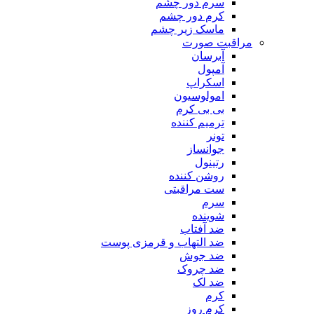
سرم دور چشم
کرم دور چشم
ماسک زیر چشم
مراقبت صورت
آبرسان
آمپول
اسکراپ
امولوسیون
بی بی کرم
ترمیم کننده
تونر
جوانساز
رتینول
روشن کننده
ست مراقبتی
سرم
شوینده
ضد آفتاب
ضد التهاب و قرمزی پوست
‌ضد جوش
ضد چروک
ضد لک
کرم
کرم روز