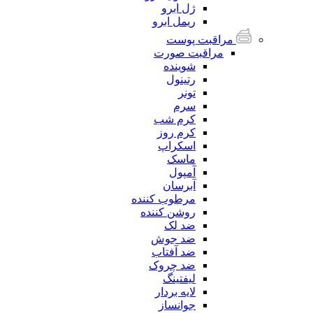
ژل ابرو
ریمل ابرو
مراقبت پوست
مراقبت صورت
شوینده
رتینول
تونر
سرم
کرم شب
کرم روز
اسکراپ
ماسک
آمپول
آبرسان
مرطوب کننده
روشن کننده
ضد لک
ضد جوش
ضد آفتاب
ضد چروک
لیفتینگ
لایه بردار
جوانساز