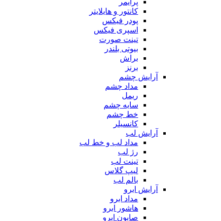
پرایمر
کانتور و هایلایتر
پودر فیکس
اسپری فیکس
تینت صورت
بیوتی بلندر
براش
برنز
آرایش چشم
مداد چشم
ریمل
سایه چشم
خط چشم
کانسیلر
آرایش لب
مداد لب و خط لب
رژ لب
تینت لب
لیپ گلاس
بالم لب
آرایش ابرو
مداد ابرو
هاشور ابرو
صابون ابرو