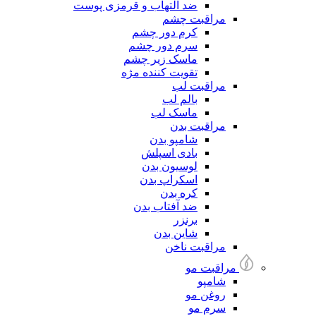
ضد التهاب و قرمزی پوست
مراقبت چشم
کرم دور چشم
سرم دور چشم
ماسک زیر چشم
تقویت کننده مژه
مراقبت لب
بالم لب
ماسک لب
مراقبت بدن
شامپو بدن
بادی اسپلش
لوسیون بدن
اسکراپ بدن
کره بدن
ضد آفتاب بدن
برنزر
شاین بدن
مراقبت ناخن
مراقبت مو
شامپو
روغن مو
سرم مو