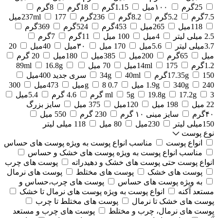
25گرم
۱۰۰میل
1.15گرم
18گرم
8گرم
7.5گرم
5.2گرم
8.2گرم
236گرم
177میل
237ml
118میل
265میل
453گرم
524گرم
369گرم
2.5 میلی لیتر
4میل
100 میل
11گرم
7گرم
3.7میلی لیتر
5.6میل
170 میل
۳۰میل
40میل
20
میل
65گرم
200میل
385میل
180میل
20 گرم
1.2گرم
175میل
14ml
70 میل
16.8g
89ml
150گرم
17.35g
40ml
34g
سری جدید 400میل
240 میل
340g
1.9g
0.7 g
8میل
473میل
300
3 گرم
17.2g
19.8g
5g
ml
4.6 گرم
5.4میل
22 میل
198 میل
120میل
375 میل
سایز بزرگ
۴۰گرم
سایز مینی ۱۰ گرم
230 گرم
550 میل
150میلی لیتر
230میل
80 میل
118 میلی لیتر
نوع پوست
انواع پوست
مناسب انواع پوست به ویژه پوست های حساس
مناسب انواع پوست به ویژه پوست های خشک و حساس
انواع پوست حتی پوست های خشک و دهیدراته
پوست های چرب
پوست های خشک
پوست های مختلط
پوست های نرمال
به ویژه پوست های حساس
پوست های چرب،حساس و
مستعد آکنه
انواع پوست به ویژه پوست های نرمال تا خشک
پوست های خشک تا نرمال
پوست های مختلط تا چرب
پوست های نرمال، چرب و مختلط
پوست های چرب و مستعد