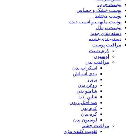
پوست چرب
پوست خشک و حساس
پوست مختلط
پوست ملتهب و آسیب دیده
پوست نرمال
دسته بندی جدید
دسته-بندی-نشده
مراقبت پوست
کرم دست
لوسیون
مراقبت بدن
اسکراپ بدن
بادی اسپلش
برنزر
روغن بدن
شامپو بدن
شاین بدن
ضد آفتاب بدن
کرم بدن
کره بدن
لوسیون بدن
مراقبت چشم
تقویت کننده مژه