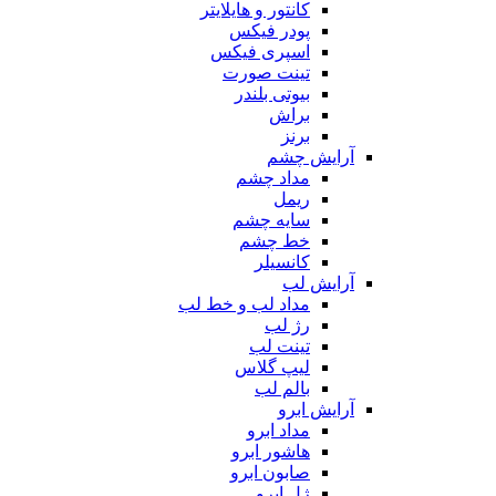
کانتور و هایلایتر
پودر فیکس
اسپری فیکس
تینت صورت
بیوتی بلندر
براش
برنز
آرایش چشم
مداد چشم
ریمل
سایه چشم
خط چشم
کانسیلر
آرایش لب
مداد لب و خط لب
رژ لب
تینت لب
لیپ گلاس
بالم لب
آرایش ابرو
مداد ابرو
هاشور ابرو
صابون ابرو
ژل ابرو