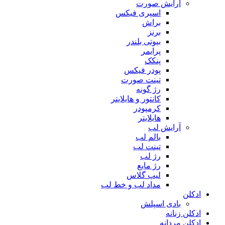
آرایش صورت
اسپری فیکس
براش
برنز
بیوتی بلندر
پرایمر
پنکک
پودر فیکس
تینت صورت
رژ گونه
کانتور و هایلایتر
کرمپودر
هایلایتر
آرایش لب
بالم لب
تینت لب
رژ لب
رژ مایع
لیپ گلاس
مداد لب و خط لب
ادکلن
بادی اسپلش
ادکلن زنانه
ادکلن مردانه