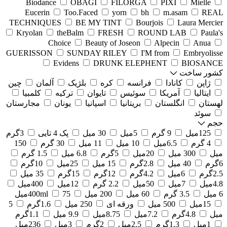
Biodance
OBAGI
FILORGA
PIXI
Mielle
Eucerin
Too.Faced
yorn
bh
m.asam
REAL
TECHNIQUES
BE MY TINT
Bourjois
Laura Mercier
Kryolan
theBalm
FRESH
ROUND LAB
Paula's
Choice
Beauty of Joseon
Alpecin
Anua
GUERISSON
SUNDAY RILEY
I'M from
Embryolisse
Evidens
DRUNK ELEPHENT
BIOSANCE
کشور ساخت
ژاپن
کانادا
فرانسه
کره
بلژیک
آلمان
چین
ایتالیا
آمریکا
سوئیس
تایوان
ترکیه
کلمبیا
لهستان
انگلستان
بریتانیا
اسپانیا
یونان
مجارستان
سوئد
حجم
125میل
9 گرم
5میل
30 میل
پک 4 تایی
3گرم
4 گرم
6.5میل
10 میل
11 میل
30 گرم
150
میل
300 میل
20میل
5گرم
6.8 میل
1.5 گرم
6گرم
40 میل
2.8گرم
15 میل
25میل
10گرم
2.5گرم
6میل
4.2گرم
12گرم
15گرم
35 میل
4.8میل
7میل
50میل
2.2 گرم
12میل
400میل
6 میل
3.5 گرم
60 میل
200 میل
75میل
400ml
15میل
500 میل
ورقه ای
250 میل
1.6گرم
5
میل
4.8گرم
7.2میل
8.75میل
9.9 میل
1.1گرم
1میل
1.3گرم
2.5میل
2گرم
3میل
236میل