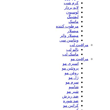
کرم شب
لایه بردار
لوسیون
لیفتینگ
ماسک
مرطوب کننده
میسلار
میسلار واتر
ویتامین سی
مراقبت لب
بالم لب
ماسک لب
مراقبت مو
اسپری مو
پروتئین مو
روغن مو
ژل مو
سرم مو
شامپو
شیر مو
ضد ریزش
ضد شوره
کراتین مو