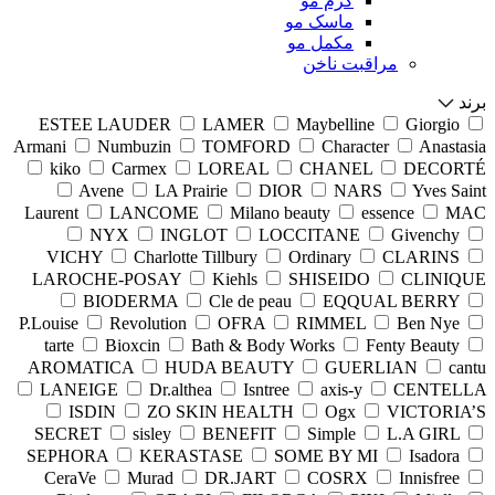
کرم مو
ماسک مو
مکمل مو
مراقبت ناخن
برند
ESTEE LAUDER
LAMER
Maybelline
Giorgio
Armani
Numbuzin
TOMFORD
Character
Anastasia
kiko
Carmex
LOREAL
CHANEL
DECORTÉ
Avene
LA Prairie
DIOR
NARS
Yves Saint
Laurent
LANCOME
Milano beauty
essence
MAC
NYX
INGLOT
LOCCITANE
Givenchy
VICHY
Charlotte Tillbury
Ordinary
CLARINS
LAROCHE-POSAY
Kiehls
SHISEIDO
CLINIQUE
BIODERMA
Cle de peau
EQQUAL BERRY
P.Louise
Revolution
OFRA
RIMMEL
Ben Nye
tarte
Bioxcin
Bath & Body Works
Fenty Beauty
AROMATICA
HUDA BEAUTY
GUERLIAN
cantu
LANEIGE
Dr.althea
Isntree
axis-y
CENTELLA
ISDIN
ZO SKIN HEALTH
Ogx
VICTORIA’S
SECRET
sisley
BENEFIT
Simple
L.A GIRL
SEPHORA
KERASTASE
SOME BY MI
Isadora
CeraVe
Murad
DR.JART
COSRX
Innisfree