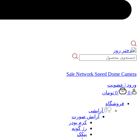
Sale Network Speed Dome Camera
ورود
| عضویت
0
0
تومان
فروشگاه
آرایشی
آرایش صورت
کرم پودر
رژ گونه
پنکک