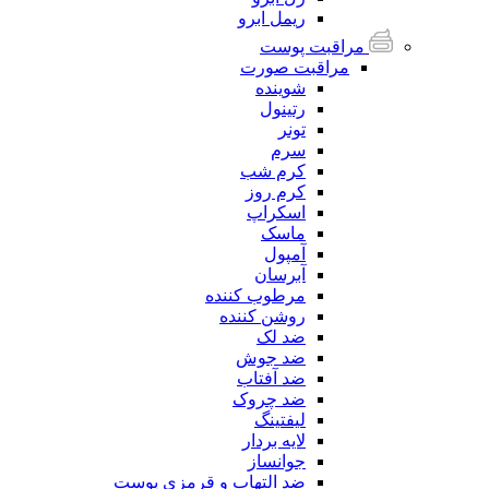
ریمل ابرو
مراقبت پوست
مراقبت صورت
شوینده
رتینول
تونر
سرم
کرم شب
کرم روز
اسکراپ
ماسک
آمپول
آبرسان
مرطوب کننده
روشن کننده
ضد لک
ضد جوش
ضد آفتاب
ضد چروک
لیفتینگ
لایه بردار
جوانساز
ضد التهاب و قرمزی پوست