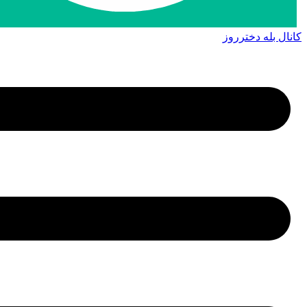
کانال بله دخترروز