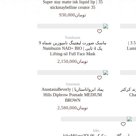
35 | Super stay matte ink liquid lip
stickmaybelline creator 35
تومان930,000
Numbuzin
کرم پودرجورجیوآرمانی کد 3.5 |
ماسک صورت لیفتینگ نامبوزین شماه 9
Lumin
پک 4 تایی | Numbuzin NAD+ BIO
Lifting-sil Full Face Mask
تومان2,150,000
Anastasia
د کرکتر
پماد ابرواناستازیا | AnastasiaBeverly
Chara
Hills Dipbrow Pomade MEDIUM
BROWN
تومان2,580,000
kiko
لیپ گلاس‌ برندکیکو 06 |kikoMilano3D