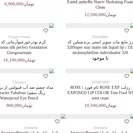
EstéeLauderRe-Nutriv Hydrating Foa
تومان6,900,000
Clean
تومان12,500,000
Giorgio Armani
Maybelline
ژ مایع مات سوپر استی‌ برندمیبلین کد
ous silk perfect foundation
320 | 320Super stay matte ink liquid lip
Giorgioarmani
stickmaybelline individualist 320
نا موجود
تومان16,100,000
Character
TOMFORD
رژلب ROSE EXP تام فورد | ROSE
مداد چشم ضد آب فبیولس از برن
EXPOSED LIP COLOR Tom Ford N
رنگ سفید| cter Fabulous
Waterproof Eye Pencil
west coast
تومان10,500,000
تومان900,000
Anastasia
Anastasia
پماد ابرواناستازیا | AnastasiaBeverly
پماد ابرواناستازیا | AnastasiaBeverly