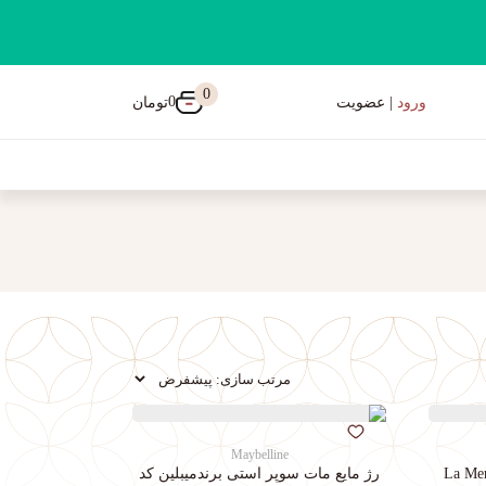
0
0
تومان
ورود
| عضویت
Maybelline
رژ مایع مات سوپر استی‌ برندمیبلین کد