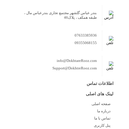
بندر عباس گلشهر مجتمع تجاری بندرعباس مال ،
طبقه همکف ، پلاک46
07633385936
09355068155
info@DokhtareRooz.com
Support@DokhtreRooz.com
اطلاعات تماس
لینک های اصلی
صفحه اصلی
درباره ما
تماس با ما
پنل کاربری