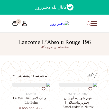
کانال بله دخترروز
0
Lancome L’Absolu Rouge 196
صفحه اصلی
/
فروشگاه
فیلتر
LAMER
ESTEE LAUDER
فوم شوینده آبرسان
بالم لب لامر | La Mer The
ری‌نوتریواستیلادر |
Lip Balm
EstéeLauderRe-Nutriv
تومان6,900,000