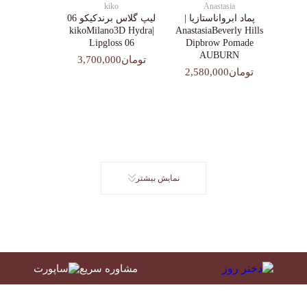
kiko
Anastasia
پماد ابرواناستازیا |
لیپ گلاس‌ برندکیکو 06
|kikoMilano3D Hydra
AnastasiaBeverly Hills
Lipgloss 06
Dipbrow Pomade
AUBURN
تومان3,700,000
تومان2,580,000
نمایش بیشتر
مشاوره سریع