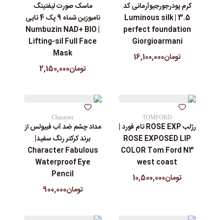
کرم پودرجورجیوآرمانی کد
ماسک صورت لیفتینگ
3.5 | Luminous silk
نامبوزین شماه 9 پک 4 تایی
| Numbuzin NAD+ BIO
perfect foundation
Lifting-sil Full Face
Giorgioarmani
Mask
تومان16,100,000
تومان2,150,000
Character
TOMFORD
رژلب ROSE EXP تام فورد |
مداد چشم ضد آب فبیولس از
ROSE EXPOSED LIP
برند کرکتر رنگ سفید|
Character Fabulous
COLOR Tom Ford N3
Waterproof Eye
west coast
Pencil
تومان10,500,000
تومان900,000