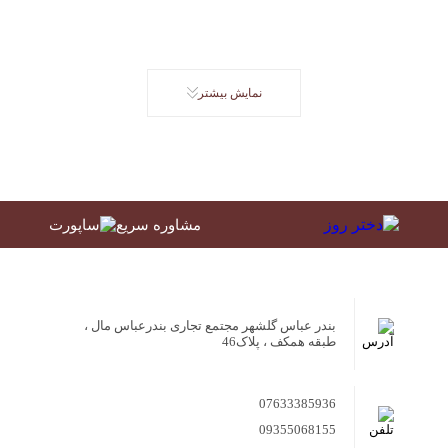
نمایش بیشتر
مشاوره سریع
بندر عباس گلشهر مجتمع تجاری بندرعباس مال ،
طبقه همکف ، پلاک46
07633385936
09355068155