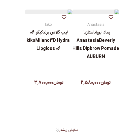
kiko
Anastasia
پماد ابرواناستازیا |
لیپ گلاس‌ برندکیکو 06
|kikoMilano3D Hydra
AnastasiaBeverly
Lipgloss 06
Hills Dipbrow Pomade
AUBURN
تومان2,580,000
تومان3,700,000
نمایش بیشتر