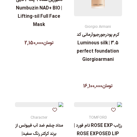
| Numbuzin NAD+ BIO
Lifting-sil Full Face
Mask
Giorgio Armani
کرم پودرجورجیوآرمانی کد
تومان2,150,000
3.5 | Luminous silk
perfect foundation
Giorgioarmani
تومان16,100,000
Character
TOMFORD
رژلب ROSE EXP تام فورد |
مداد چشم ضد آب فبیولس از
ROSE EXPOSED LIP
برند کرکتر رنگ سفید|