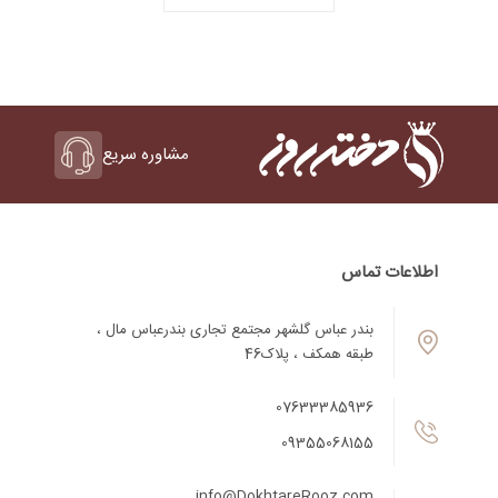
مشاوره سریع
اطلاعات تماس
بندر عباس گلشهر مجتمع تجاری بندرعباس مال ،
طبقه همکف ، پلاک46
07633385936
09355068155
info@DokhtareRooz.com