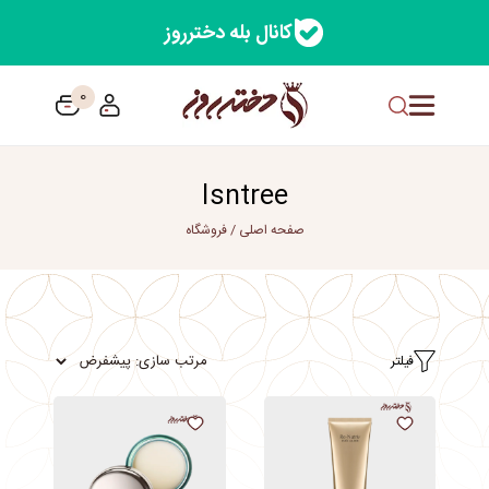
کانال بله دخترروز
0
Isntree
صفحه اصلی
/
فروشگاه
فیلتر