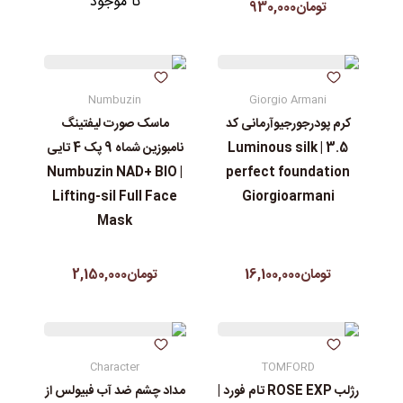
نا موجود
تومان930,000
Numbuzin
Giorgio Armani
کرم پودرجورجیوآرمانی کد
ماسک صورت لیفتینگ
3.5 | Luminous silk
نامبوزین شماه 9 پک 4 تایی
| Numbuzin NAD+ BIO
perfect foundation
Lifting-sil Full Face
Giorgioarmani
Mask
تومان16,100,000
تومان2,150,000
Character
TOMFORD
رژلب ROSE EXP تام فورد |
مداد چشم ضد آب فبیولس از