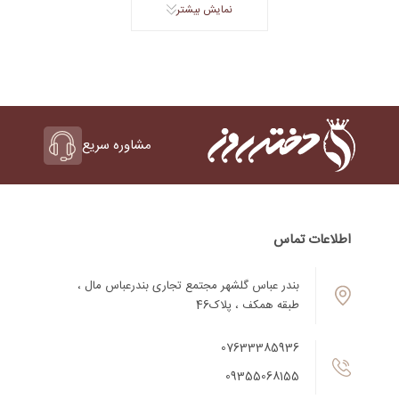
نمایش بیشتر
مشاوره سریع
اطلاعات تماس
بندر عباس گلشهر مجتمع تجاری بندرعباس مال ،
طبقه همکف ، پلاک46
07633385936
09355068155