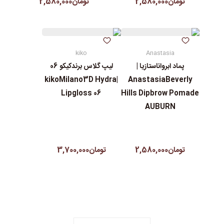
تومان2,580,000
تومان2,580,000
kiko
Anastasia
پماد ابرواناستازیا |
لیپ گلاس‌ برندکیکو 06
|kikoMilano3D Hydra
AnastasiaBeverly
Lipgloss 06
Hills Dipbrow Pomade
AUBURN
تومان2,580,000
تومان3,700,000