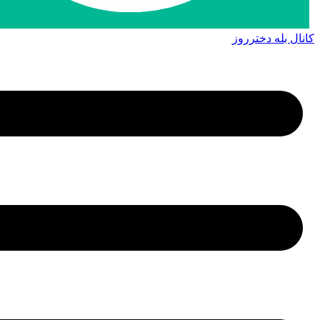
کانال بله دخترروز