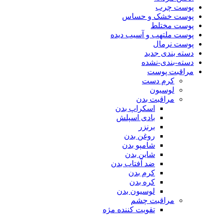
پوست چرب
پوست خشک و حساس
پوست مختلط
پوست ملتهب و آسیب دیده
پوست نرمال
دسته بندی جدید
دسته-بندی-نشده
مراقبت پوست
کرم دست
لوسیون
مراقبت بدن
اسکراپ بدن
بادی اسپلش
برنزر
روغن بدن
شامپو بدن
شاین بدن
ضد آفتاب بدن
کرم بدن
کره بدن
لوسیون بدن
مراقبت چشم
تقویت کننده مژه