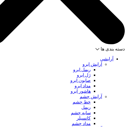
دسته بندی ها
آرایشی
آرایش ابرو
ریمل ابرو
ژل ابرو
صابون ابرو
مداد ابرو
هاشور ابرو
آرایش چشم
خط چشم
ریمل
سایه چشم
کانسیلر
مداد چشم