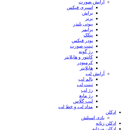
آرایش صورت
اسپری فیکس
براش
برنز
بیوتی بلندر
پرایمر
پنکک
پودر فیکس
تینت صورت
رژ گونه
کانتور و هایلایتر
کرمپودر
هایلایتر
آرایش لب
بالم لب
تینت لب
رژ لب
رژ مایع
لیپ گلاس
مداد لب و خط لب
ادکلن
بادی اسپلش
ادکلن زنانه
ادکلن مردانه