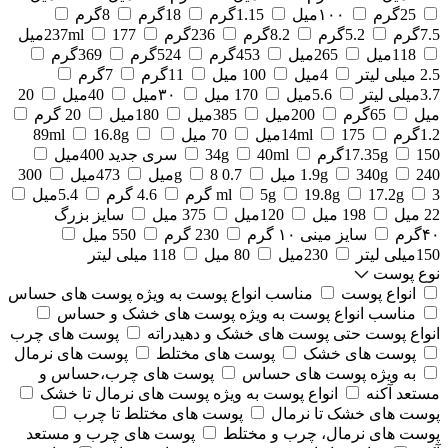
25گرم
۱۰۰میل
1.15گرم
18گرم
8گرم
7.5گرم
5.2گرم
8.2گرم
236گرم
177میل
237ml
118میل
265میل
453گرم
524گرم
369گرم
2.5 میلی لیتر
4میل
100 میل
11گرم
7گرم
3.7میلی لیتر
5.6میل
170 میل
۳۰میل
40میل
20
میل
65گرم
200میل
385میل
180میل
20 گرم
1.2گرم
175میل
14ml
70 میل
16.8g
89ml
150گرم
17.35g
40ml
34g
سری جدید 400میل
240 میل
340g
1.9g
0.7 g
8میل
473میل
300
3 گرم
17.2g
19.8g
5g
ml
4.6 گرم
5.4میل
22 میل
198 میل
120میل
375 میل
سایز بزرگ
۴۰گرم
سایز مینی ۱۰ گرم
230 گرم
550 میل
150میلی لیتر
230میل
80 میل
118 میلی لیتر
نوع پوست
انواع پوست
مناسب انواع پوست به ویژه پوست های حساس
مناسب انواع پوست به ویژه پوست های خشک و حساس
انواع پوست حتی پوست های خشک و دهیدراته
پوست های چرب
پوست های خشک
پوست های مختلط
پوست های نرمال
به ویژه پوست های حساس
پوست های چرب،حساس و
مستعد آکنه
انواع پوست به ویژه پوست های نرمال تا خشک
پوست های خشک تا نرمال
پوست های مختلط تا چرب
پوست های نرمال، چرب و مختلط
پوست های چرب و مستعد