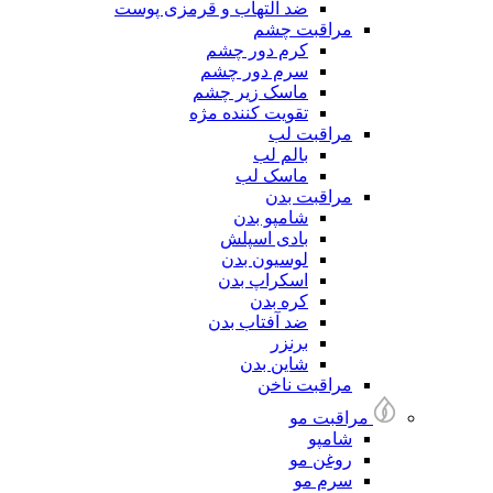
ضد التهاب و قرمزی پوست
مراقبت چشم
کرم دور چشم
سرم دور چشم
ماسک زیر چشم
تقویت کننده مژه
مراقبت لب
بالم لب
ماسک لب
مراقبت بدن
شامپو بدن
بادی اسپلش
لوسیون بدن
اسکراپ بدن
کره بدن
ضد آفتاب بدن
برنزر
شاین بدن
مراقبت ناخن
مراقبت مو
شامپو
روغن مو
سرم مو