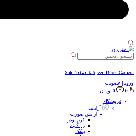
Sale Network Speed Dome Camera
ورود
| عضویت
0
0
تومان
فروشگاه
آرایشی
آرایش صورت
کرم پودر
رژ گونه
پنکک