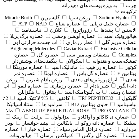
چرب
به ویژه پوست های دهیدراته
ترکیبات
Sodium Hyalur
روغن سویا
گلیسیرین
Miracle Broth
عصاره جلبک دریایی
عصاره نعناع
NAD
ATP
الاستین
پپتیدها
رزوراترول
کلاژن
⁠نیاسینامید
هیالورونیک اسید
عصاره آویشن وحشی
عصاره برگ پریلا
عصاره مریم گلی
عطر رزماری
اب چشمه حرارتی اون
Brightening Molecules
Caviar Extract
Exclusive Cellular
Complex
مشتقات ویتامین سی
عصاره گل
عصاره
تمشک،سیب و هندوانه
اسکوالان
پیگمنت‌های پوشش‌دار
کوتور
عصاره رز هیپ
ماندلیک اسید
عصاره مورینگا
ویتامین E
عصاره گل یاس
عصاره لیمِتّا
عصاره تمر
هندی
انواع پروتئین‌های مغذی
روغن بادام شیرین
روغن
دانه انگور
شیر بادام
عصاره رزماری
عصاره لیمو
آب
اتشفان ویشی
پلی‌گلوتامیک اسید
پنتانول
هگزایلن
گلیکول
TRI-PEPTIDE32
کافئین
5% لاکتیک اسید
2٪
نیاسینامید
حاوی ویتامین B12
سرامید ها
سنتلا اسیاتیکا
PROXYLANE
ABSOLUE PERPETUAL ROSE
طلا
عصاره ی کاکائو و آواکادو
بیزابولول
پرلیت
زینک
سیلیکا
عصاره دانه روکو
بایکالین
پپتید جوانساز
پودر
مروارید
عصاره ترافل الماس سیاه
عصاره خیار
عصاره
سیب
عصاره گل نرگس
کمپلکس آبرسان
هیالورونات