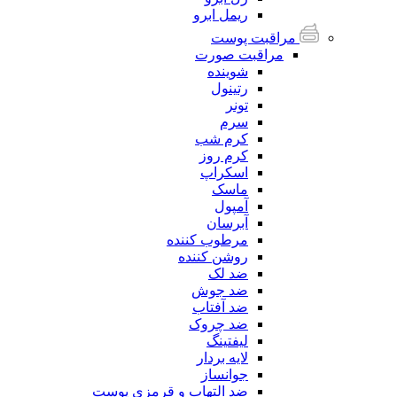
ریمل ابرو
مراقبت پوست
مراقبت صورت
شوینده
رتینول
تونر
سرم
کرم شب
کرم روز
اسکراپ
ماسک
آمپول
آبرسان
مرطوب کننده
روشن کننده
ضد لک
ضد جوش
ضد آفتاب
ضد چروک
لیفتینگ
لایه بردار
جوانساز
ضد التهاب و قرمزی پوست