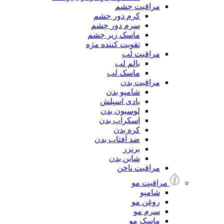
مراقبت چشم
کرم دور چشم
سرم دور چشم
ماسک زیر چشم
تقویت کننده مژه
مراقبت لب
بالم لب
ماسک لب
مراقبت بدن
شامپو بدن
بادی اسپلش
لوسیون بدن
اسکراپ بدن
کره بدن
ضد آفتاب بدن
برنزر
شاین بدن
مراقبت ناخن
مراقبت مو
شامپو
روغن مو
سرم مو
ماسک مو