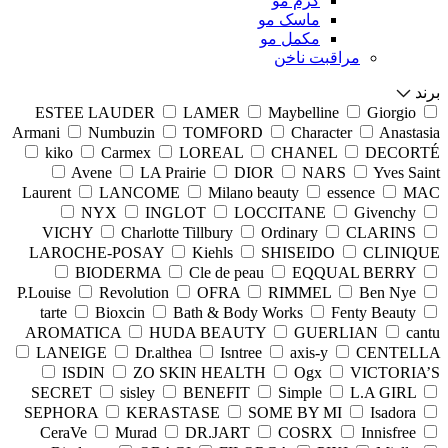
کرم مو
ماسک مو
مکمل مو
مراقبت ناخن
برند
ESTEE LAUDER
LAMER
Maybelline
Giorgio
Armani
Numbuzin
TOMFORD
Character
Anastasia
kiko
Carmex
LOREAL
CHANEL
DECORTÉ
Avene
LA Prairie
DIOR
NARS
Yves Saint
Laurent
LANCOME
Milano beauty
essence
MAC
NYX
INGLOT
LOCCITANE
Givenchy
VICHY
Charlotte Tillbury
Ordinary
CLARINS
LAROCHE-POSAY
Kiehls
SHISEIDO
CLINIQUE
BIODERMA
Cle de peau
EQQUAL BERRY
P.Louise
Revolution
OFRA
RIMMEL
Ben Nye
tarte
Bioxcin
Bath & Body Works
Fenty Beauty
AROMATICA
HUDA BEAUTY
GUERLIAN
cantu
LANEIGE
Dr.althea
Isntree
axis-y
CENTELLA
ISDIN
ZO SKIN HEALTH
Ogx
VICTORIA’S
SECRET
sisley
BENEFIT
Simple
L.A GIRL
SEPHORA
KERASTASE
SOME BY MI
Isadora
CeraVe
Murad
DR.JART
COSRX
Innisfree