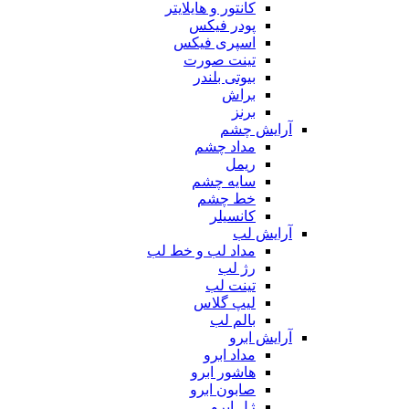
کانتور و هایلایتر
پودر فیکس
اسپری فیکس
تینت صورت
بیوتی بلندر
براش
برنز
آرایش چشم
مداد چشم
ریمل
سایه چشم
خط چشم
کانسیلر
آرایش لب
مداد لب و خط لب
رژ لب
تینت لب
لیپ گلاس
بالم لب
آرایش ابرو
مداد ابرو
هاشور ابرو
صابون ابرو
ژل ابرو