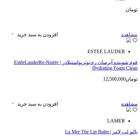
تومان
مشاهده
افزودن به سبد خرید
ESTEE LAUDER
فوم شوینده آبرسان ری‌نوتریواستیلادر | EstéeLauderRe-Nutriv
Hydrating Foam Clean
تومان12,500,000
مشاهده
افزودن به سبد خرید
LAMER
بالم لب لامر | La Mer The Lip Balm