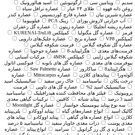
سدیم
ویتامین سی
ارگوتیونئین
اسید هیالورونیک
روغن دانه قهوه
طلای ۲۴ عیار
عصاره ترافل سیاه
عصاره شیرین بیان
عصاره قارچ کوردیسپس
عصاره کندر
آب حرارتی لاروش پوزای
زینک PCA
فیلوبیوما
عصاره ریشه آنجلیکا
عصاره زیتون
عصاره گل زعفران
قرمز
عصاره گل مگنولیا
کمپلکس KURENAI-TruLift
کمپلکس VP8
عصاره برنج
عصاره جلبک‌های دارویی
عصاره گل شکوفه گیلاس
فرمنت شکوفه گیلاس
فرمنت‌های مغذی
هگزاپپتاید-8
عصاره جوجوبا
عصاره
شکوفه گیلاس ژاپنی
کمپلکس 4MSK
مرکبات آسیایی
بیوفرمنت های مغذی
عصاره گل های بابونه
فنوکسی اتانول
هگزاپپتاید8
ساکاروز
عصاره Saw Palmetto
عصاره
آلوئه‌ورا
پپتایدهای کلاژن
عصاره Mitracarpus
عصاره
درخت پکان
نیاسینامید
خاک رس سفید
سالیسیلیک اسید
سالیسیلیک اسید 2%
عصاره گل های داویی
فرمنت
پروبیوتیک
فیلتر های محافظت کننده هیدرافیلیک
نیاسینامید
اسید 3 درصد
پپتاید شبانه
کافیین
ترکیبات گیاهی مغذی
سه نوع پپتاید بیومیمتیک جوانساز
عصاره گل Moonlight
گالیک اسید
انواع عصاره‌های گیاه
پپتاید آووکادو
پلی‌پپتاید
کلاژن
انواع عصاره های گیاهی
پپتاید اووکادو
پپتاید های
مغذی پوست
ذرات مغذی خاویار سفید
نیاسینامید ۵ درصد
عصاره ی گل رز گرانویل
سرامید
انواع پپتاید
عصاره