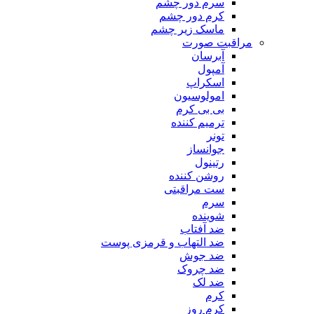
سرم دور چشم
کرم دور چشم
ماسک زیر چشم
مراقبت صورت
آبرسان
آمپول
اسکراپ
امولوسیون
بی بی کرم
ترمیم کننده
تونر
جوانساز
رتینول
روشن کننده
ست مراقبتی
سرم
شوینده
ضد آفتاب
ضد التهاب و قرمزی پوست
‌ضد جوش
ضد چروک
ضد لک
کرم
کرم روز