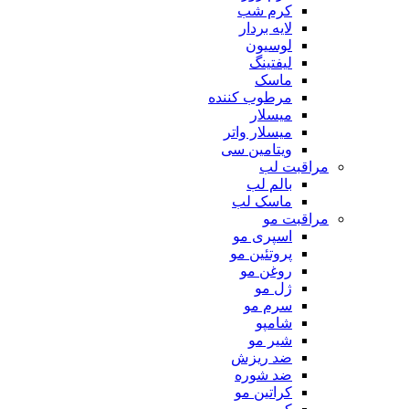
کرم شب
لایه بردار
لوسیون
لیفتینگ
ماسک
مرطوب کننده
میسلار
میسلار واتر
ویتامین سی
مراقبت لب
بالم لب
ماسک لب
مراقبت مو
اسپری مو
پروتئین مو
روغن مو
ژل مو
سرم مو
شامپو
شیر مو
ضد ریزش
ضد شوره
کراتین مو