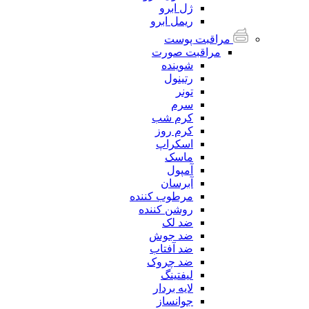
ژل ابرو
ریمل ابرو
مراقبت پوست
مراقبت صورت
شوینده
رتینول
تونر
سرم
کرم شب
کرم روز
اسکراپ
ماسک
آمپول
آبرسان
مرطوب کننده
روشن کننده
ضد لک
ضد جوش
ضد آفتاب
ضد چروک
لیفتینگ
لایه بردار
جوانساز