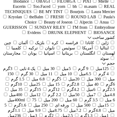
Biodance
OBAGI
FILORGA
PIXI
Mielle
Eucerin
Too.Faced
yorn
bh
m.asam
REAL
TECHNIQUES
BE MY TINT
Bourjois
Laura Mercier
Kryolan
theBalm
FRESH
ROUND LAB
Paula's
Choice
Beauty of Joseon
Alpecin
Anua
GUERISSON
SUNDAY RILEY
I'M from
Embryolisse
Evidens
DRUNK ELEPHENT
BIOSANCE
کشور ساخت
ژاپن
کانادا
فرانسه
کره
بلژیک
آلمان
چین
ایتالیا
آمریکا
سوئیس
تایوان
ترکیه
کلمبیا
لهستان
انگلستان
بریتانیا
اسپانیا
یونان
مجارستان
سوئد
حجم
125میل
9 گرم
5میل
30 میل
پک 4 تایی
3گرم
4 گرم
6.5میل
10 میل
11 میل
30 گرم
150
میل
300 میل
20میل
5گرم
6.8 میل
1.5 گرم
6گرم
40 میل
2.8گرم
15 میل
25میل
10گرم
2.5گرم
6میل
4.2گرم
12گرم
15گرم
35 میل
4.8میل
7میل
50میل
2.2 گرم
12میل
400میل
6 میل
3.5 گرم
60 میل
200 میل
75میل
400ml
15میل
500 میل
ورقه ای
250 میل
1.6گرم
5
میل
4.8گرم
7.2میل
8.75میل
9.9 میل
1.1گرم
1میل
1.3گرم
2.5میل
2گرم
3میل
236میل