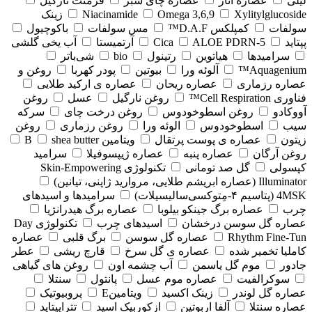
لیلی
عصاره انار
عصاره چای سبز
فرمنت نارگیل
Xylitylglucoside
Omega 3,6,9
Niacinamide
زینک
سولفات
کمپلکس D.A.F™
مس سولفات
باکوچیول
پپتاید
5-Cica
ALOE PDRN
آرتمیستا
آب یخی گلشی
سرامیدها
هیاتوین
رتینول
bio
شی‌باتر
Aquagenium™
آلوئه ورا
بیوتین
پودر کهربا
روغن و
عصاره رزماری
عصاره ریحان
عصاره ی ارکید طلایی
فناوری Cell Respiration™
روغن نارگیل
عسل
روغن
آووکادو
روغن اسطوخودوس
روغن درخت چای
سرکه
سیب
اسطوخودوس
الوئه ورا
روغن رزماری
روغن
زیتون
عصاره ی پوست پرتقال
ویتامین B
shea butter
روغن آرگان
عصاره پنبه
عصاره ژیپسوفیلا
سرامید
کپسولی
گل صد تومانی
تکنولوژی Skin-Empowering
Illuminator (عصاره ابریشم طلایی، مروارید ژاپنی، تیانین)
4MSK (پتاسیم ۴‑مِتوکسی‌سالیسیلات)
سرامیدها و اسیدهای
چرب
عصاره برگ جینکو بیلوبا
عصاره برگ هیدرانژیا
عصاره گل سوسن درخشان
اسیدهای چرب
تکنولوژی Day
Rhythm Fine‑Tun
عصاره گل سوسن
برگ قلبی
عصاره
کاملیا تخمیر شده
عصاره ی گل سرخ
قارچ ریشی
عطر
جادور
موم گل یاسمن
آب چشمه اون
روغن های گیاهی
سوکرالفیت
عصاره موم عسل
پانتول
سنتلا
عصاره گل لوندر
زینک اکسید
ویتامینE
پروبیوتیک
عصاره سنتلا
آلفا اربوتین
ازکوربیک اسید
تتراپپتاید