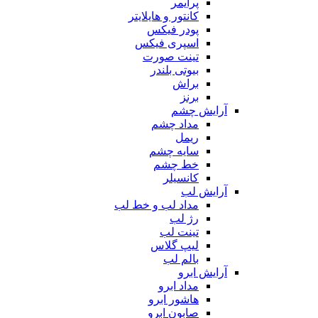
پرایمر
کانتور و هایلایتر
پودر فیکس
اسپری فیکس
تینت صورت
بیوتی بلندر
براش
برنز
آرایش چشم
مداد چشم
ریمل
سایه چشم
خط چشم
کانسیلر
آرایش لب
مداد لب و خط لب
رژ لب
تینت لب
لیپ گلاس
بالم لب
آرایش ابرو
مداد ابرو
هاشور ابرو
صابون ابرو