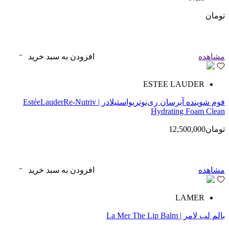
تومان
مشاهده
افزودن به سبد خرید
ESTEE LAUDER
فوم شوینده آبرسان ری‌نوتریواستیلادر | EstéeLauderRe-Nutriv
Hydrating Foam Clean
تومان12,500,000
مشاهده
افزودن به سبد خرید
LAMER
بالم لب لامر | La Mer The Lip Balm