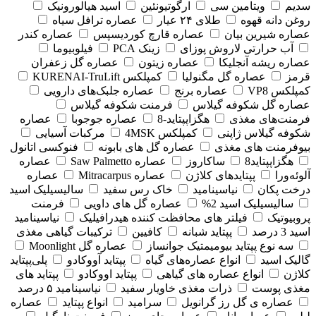
سدیم
ویتامین سی
ارگوتیونئین
اسید هیالورونیک
روغن دانه قهوه
طلای ۲۴ عیار
عصاره ترافل سیاه
عصاره شیرین بیان
عصاره قارچ کوردیسپس
عصاره کندر
آب حرارتی لاروش پوزای
زینک PCA
فیلوبیوما
عصاره ریشه آنجلیکا
عصاره زیتون
عصاره گل زعفران
قرمز
عصاره گل مگنولیا
کمپلکس KURENAI-TruLift
کمپلکس VP8
عصاره برنج
عصاره جلبک‌های دارویی
عصاره گل شکوفه گیلاس
فرمنت شکوفه گیلاس
فرمنت‌های مغذی
هگزاپپتاید-8
عصاره جوجوبا
عصاره
شکوفه گیلاس ژاپنی
کمپلکس 4MSK
مرکبات آسیایی
بیوفرمنت های مغذی
عصاره گل های بابونه
فنوکسی اتانول
هگزاپپتاید8
ساکاروز
عصاره Saw Palmetto
عصاره
آلوئه‌ورا
پپتایدهای کلاژن
عصاره Mitracarpus
عصاره
درخت پکان
نیاسینامید
خاک رس سفید
سالیسیلیک اسید
سالیسیلیک اسید 2%
عصاره گل های داویی
فرمنت
پروبیوتیک
فیلتر های محافظت کننده هیدرافیلیک
نیاسینامید
اسید 3 درصد
پپتاید شبانه
کافیین
ترکیبات گیاهی مغذی
سه نوع پپتاید بیومیمتیک جوانساز
عصاره گل Moonlight
گالیک اسید
انواع عصاره‌های گیاه
پپتاید آووکادو
پلی‌پپتاید
کلاژن
انواع عصاره های گیاهی
پپتاید اووکادو
پپتاید های
مغذی پوست
ذرات مغذی خاویار سفید
نیاسینامید ۵ درصد
عصاره ی گل رز گرانویل
سرامید
انواع پپتاید
عصاره