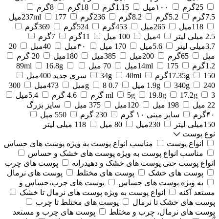
25گرم
۱۰۰میل
1.15گرم
18گرم
8گرم
7.5گرم
5.2گرم
8.2گرم
236گرم
177میل
237ml
118میل
265میل
453گرم
524گرم
369گرم
2.5 میلی لیتر
4میل
100 میل
11گرم
7گرم
3.7میلی لیتر
5.6میل
170 میل
۳۰میل
40میل
20
میل
65گرم
200میل
385میل
180میل
20 گرم
1.2گرم
175میل
14ml
70 میل
16.8g
89ml
150گرم
17.35g
40ml
34g
سری جدید 400میل
240 میل
340g
1.9g
0.7 g
8میل
473میل
300
3 گرم
17.2g
19.8g
5g
ml
4.6 گرم
5.4میل
22 میل
198 میل
120میل
375 میل
سایز بزرگ
۴۰گرم
سایز مینی ۱۰ گرم
230 گرم
550 میل
150میلی لیتر
230میل
80 میل
118 میلی لیتر
نوع پوست
انواع پوست
مناسب انواع پوست به ویژه پوست های حساس
مناسب انواع پوست به ویژه پوست های خشک و حساس
انواع پوست حتی پوست های خشک و دهیدراته
پوست های چرب
پوست های خشک
پوست های مختلط
پوست های نرمال
به ویژه پوست های حساس
پوست های چرب،حساس و
مستعد آکنه
انواع پوست به ویژه پوست های نرمال تا خشک
پوست های خشک تا نرمال
پوست های مختلط تا چرب
پوست های نرمال، چرب و مختلط
پوست های چرب و مستعد