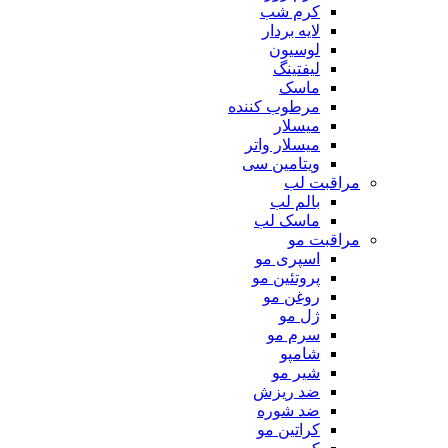
کرم شب
لایه بردار
لوسیون
لیفتینگ
ماسک
مرطوب کننده
میسلار
میسلار واتر
ویتامین سی
مراقبت لب
بالم لب
ماسک لب
مراقبت مو
اسپری مو
پروتئین مو
روغن مو
ژل مو
سرم مو
شامپو
شیر مو
ضد ریزش
ضد شوره
کراتین مو