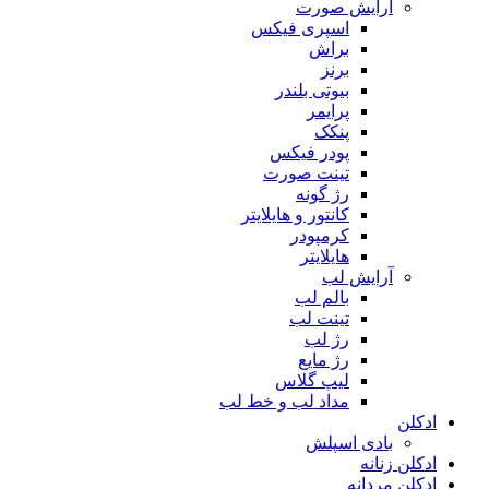
آرایش صورت
اسپری فیکس
براش
برنز
بیوتی بلندر
پرایمر
پنکک
پودر فیکس
تینت صورت
رژ گونه
کانتور و هایلایتر
کرمپودر
هایلایتر
آرایش لب
بالم لب
تینت لب
رژ لب
رژ مایع
لیپ گلاس
مداد لب و خط لب
ادکلن
بادی اسپلش
ادکلن زنانه
ادکلن مردانه