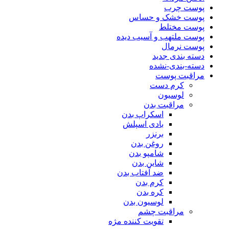
پوست چرب
پوست خشک و حساس
پوست مختلط
پوست ملتهب و آسیب دیده
پوست نرمال
دسته بندی جدید
دسته-بندی-نشده
مراقبت پوست
کرم دست
لوسیون
مراقبت بدن
اسکراپ بدن
بادی اسپلش
برنزر
روغن بدن
شامپو بدن
شاین بدن
ضد آفتاب بدن
کرم بدن
کره بدن
لوسیون بدن
مراقبت چشم
تقویت کننده مژه