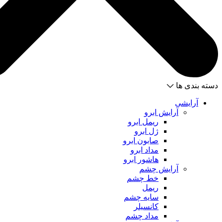
دسته بندی ها
آرایشی
آرایش ابرو
ریمل ابرو
ژل ابرو
صابون ابرو
مداد ابرو
هاشور ابرو
آرایش چشم
خط چشم
ریمل
سایه چشم
کانسیلر
مداد چشم