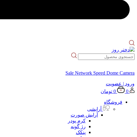
Sale Network Speed Dome Camera
ورود
| عضویت
0
0
تومان
فروشگاه
آرایشی
آرایش صورت
کرم پودر
رژ گونه
پنکک