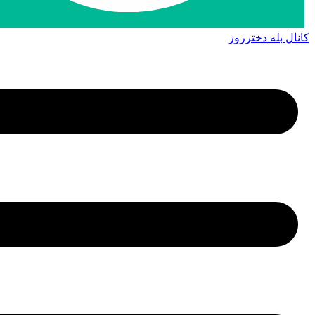
کانال بله دخترروز