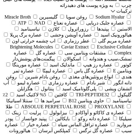
چرب
به ویژه پوست های دهیدراته
ترکیبات
Sodium Hyalur
روغن سویا
گلیسیرین
Miracle Broth
عصاره جلبک دریایی
عصاره نعناع
NAD
ATP
الاستین
پپتیدها
رزوراترول
کلاژن
⁠نیاسینامید
هیالورونیک اسید
عصاره آویشن وحشی
عصاره برگ پریلا
عصاره مریم گلی
عطر رزماری
اب چشمه حرارتی اون
Brightening Molecules
Caviar Extract
Exclusive Cellular
Complex
مشتقات ویتامین سی
عصاره گل
عصاره
تمشک،سیب و هندوانه
اسکوالان
پیگمنت‌های پوشش‌دار
کوتور
عصاره رز هیپ
ماندلیک اسید
عصاره مورینگا
ویتامین E
عصاره گل یاس
عصاره لیمِتّا
عصاره تمر
هندی
انواع پروتئین‌های مغذی
روغن بادام شیرین
روغن
دانه انگور
شیر بادام
عصاره رزماری
عصاره لیمو
آب
اتشفان ویشی
پلی‌گلوتامیک اسید
پنتانول
هگزایلن
گلیکول
TRI-PEPTIDE32
کافئین
5% لاکتیک اسید
2٪
نیاسینامید
حاوی ویتامین B12
سرامید ها
سنتلا اسیاتیکا
PROXYLANE
ABSOLUE PERPETUAL ROSE
طلا
عصاره ی کاکائو و آواکادو
بیزابولول
پرلیت
زینک
سیلیکا
عصاره دانه روکو
بایکالین
پپتید جوانساز
پودر
مروارید
عصاره ترافل الماس سیاه
عصاره خیار
عصاره
سیب
عصاره گل نرگس
کمپلکس آبرسان
هیالورونات