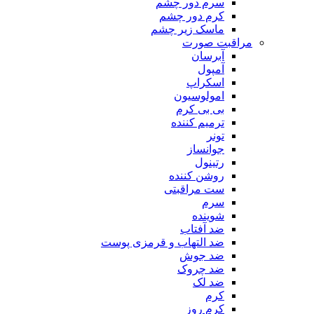
سرم دور چشم
کرم دور چشم
ماسک زیر چشم
مراقبت صورت
آبرسان
آمپول
اسکراپ
امولوسیون
بی بی کرم
ترمیم کننده
تونر
جوانساز
رتینول
روشن کننده
ست مراقبتی
سرم
شوینده
ضد آفتاب
ضد التهاب و قرمزی پوست
‌ضد جوش
ضد چروک
ضد لک
کرم
کرم روز