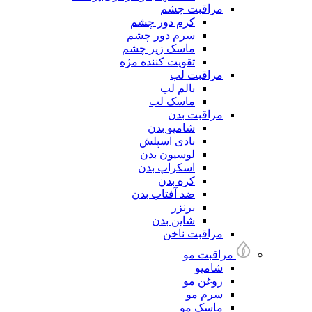
مراقبت چشم
کرم دور چشم
سرم دور چشم
ماسک زیر چشم
تقویت کننده مژه
مراقبت لب
بالم لب
ماسک لب
مراقبت بدن
شامپو بدن
بادی اسپلش
لوسیون بدن
اسکراپ بدن
کره بدن
ضد آفتاب بدن
برنزر
شاین بدن
مراقبت ناخن
مراقبت مو
شامپو
روغن مو
سرم مو
ماسک مو