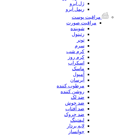
ژل ابرو
ریمل ابرو
مراقبت پوست
مراقبت صورت
شوینده
رتینول
تونر
سرم
کرم شب
کرم روز
اسکراپ
ماسک
آمپول
آبرسان
مرطوب کننده
روشن کننده
ضد لک
ضد جوش
ضد آفتاب
ضد چروک
لیفتینگ
لایه بردار
جوانساز