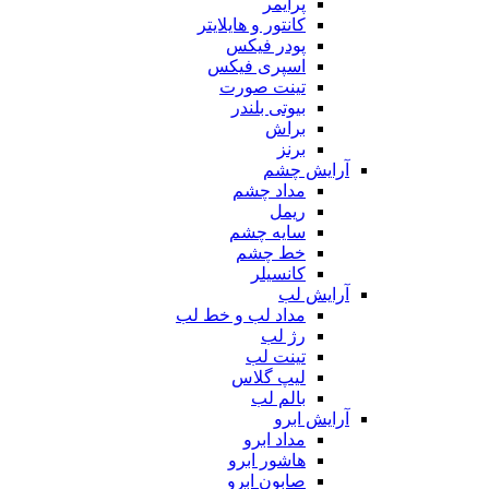
پرایمر
کانتور و هایلایتر
پودر فیکس
اسپری فیکس
تینت صورت
بیوتی بلندر
براش
برنز
آرایش چشم
مداد چشم
ریمل
سایه چشم
خط چشم
کانسیلر
آرایش لب
مداد لب و خط لب
رژ لب
تینت لب
لیپ گلاس
بالم لب
آرایش ابرو
مداد ابرو
هاشور ابرو
صابون ابرو