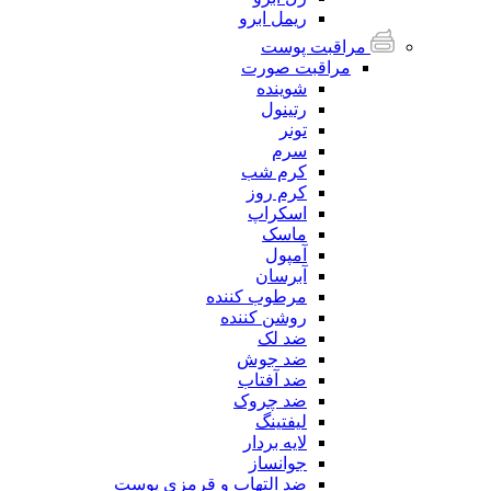
ریمل ابرو
مراقبت پوست
مراقبت صورت
شوینده
رتینول
تونر
سرم
کرم شب
کرم روز
اسکراپ
ماسک
آمپول
آبرسان
مرطوب کننده
روشن کننده
ضد لک
ضد جوش
ضد آفتاب
ضد چروک
لیفتینگ
لایه بردار
جوانساز
ضد التهاب و قرمزی پوست