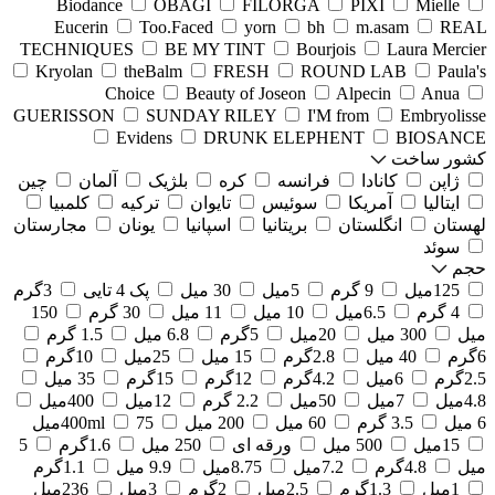
Biodance
OBAGI
FILORGA
PIXI
Mielle
Eucerin
Too.Faced
yorn
bh
m.asam
REAL
TECHNIQUES
BE MY TINT
Bourjois
Laura Mercier
Kryolan
theBalm
FRESH
ROUND LAB
Paula's
Choice
Beauty of Joseon
Alpecin
Anua
GUERISSON
SUNDAY RILEY
I'M from
Embryolisse
Evidens
DRUNK ELEPHENT
BIOSANCE
کشور ساخت
ژاپن
کانادا
فرانسه
کره
بلژیک
آلمان
چین
ایتالیا
آمریکا
سوئیس
تایوان
ترکیه
کلمبیا
لهستان
انگلستان
بریتانیا
اسپانیا
یونان
مجارستان
سوئد
حجم
125میل
9 گرم
5میل
30 میل
پک 4 تایی
3گرم
4 گرم
6.5میل
10 میل
11 میل
30 گرم
150
میل
300 میل
20میل
5گرم
6.8 میل
1.5 گرم
6گرم
40 میل
2.8گرم
15 میل
25میل
10گرم
2.5گرم
6میل
4.2گرم
12گرم
15گرم
35 میل
4.8میل
7میل
50میل
2.2 گرم
12میل
400میل
6 میل
3.5 گرم
60 میل
200 میل
75میل
400ml
15میل
500 میل
ورقه ای
250 میل
1.6گرم
5
میل
4.8گرم
7.2میل
8.75میل
9.9 میل
1.1گرم
1میل
1.3گرم
2.5میل
2گرم
3میل
236میل