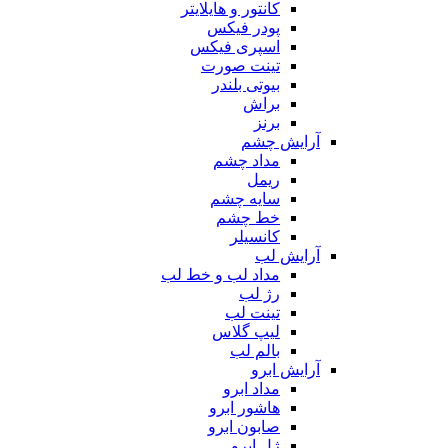
کانتور و هایلایتر
پودر فیکس
اسپری فیکس
تینت صورت
بیوتی بلندر
براش
برنز
آرایش چشم
مداد چشم
ریمل
سایه چشم
خط چشم
کانسیلر
آرایش لب
مداد لب و خط لب
رژ لب
تینت لب
لیپ گلاس
بالم لب
آرایش ابرو
مداد ابرو
هاشور ابرو
صابون ابرو
ژل ابرو