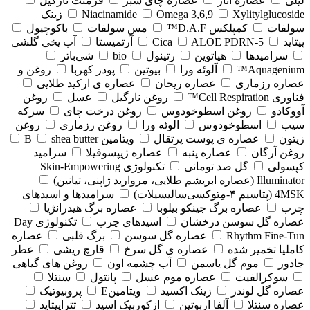
لیلی
عصاره انار
عصاره چای سبز
فرمنت نارگیل
Xylitylglucoside
Omega 3,6,9
Niacinamide
زینک
سولفات
کمپلکس D.A.F™
مس سولفات
باکوچیول
پپتاید
5-Cica
ALOE PDRN
آرتمیستا
آب یخی گلشی
سرامیدها
هیاتوین
رتینول
bio
شی‌باتر
Aquagenium™
آلوئه ورا
بیوتین
پودر کهربا
روغن و
عصاره رزماری
عصاره ریحان
عصاره ی ارکید طلایی
فناوری Cell Respiration™
روغن نارگیل
عسل
روغن
آووکادو
روغن اسطوخودوس
روغن درخت چای
سرکه
سیب
اسطوخودوس
الوئه ورا
روغن رزماری
روغن
زیتون
عصاره ی پوست پرتقال
ویتامین B
shea butter
روغن آرگان
عصاره پنبه
عصاره ژیپسوفیلا
سرامید
کپسولی
گل صد تومانی
تکنولوژی Skin-Empowering
Illuminator (عصاره ابریشم طلایی، مروارید ژاپنی، تیانین)
4MSK (پتاسیم ۴‑مِتوکسی‌سالیسیلات)
سرامیدها و اسیدهای
چرب
عصاره برگ جینکو بیلوبا
عصاره برگ هیدرانژیا
عصاره گل سوسن درخشان
اسیدهای چرب
تکنولوژی Day
Rhythm Fine‑Tun
عصاره گل سوسن
برگ قلبی
عصاره
کاملیا تخمیر شده
عصاره ی گل سرخ
قارچ ریشی
عطر
جادور
موم گل یاسمن
آب چشمه اون
روغن های گیاهی
سوکرالفیت
عصاره موم عسل
پانتول
سنتلا
عصاره گل لوندر
زینک اکسید
ویتامینE
پروبیوتیک
عصاره سنتلا
آلفا اربوتین
ازکوربیک اسید
تتراپپتاید