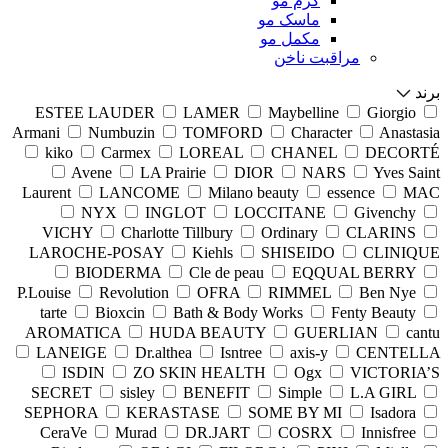
کرم مو
ماسک مو
مکمل مو
مراقبت ناخن
برند
ESTEE LAUDER
LAMER
Maybelline
Giorgio
Armani
Numbuzin
TOMFORD
Character
Anastasia
kiko
Carmex
LOREAL
CHANEL
DECORTÉ
Avene
LA Prairie
DIOR
NARS
Yves Saint
Laurent
LANCOME
Milano beauty
essence
MAC
NYX
INGLOT
LOCCITANE
Givenchy
VICHY
Charlotte Tillbury
Ordinary
CLARINS
LAROCHE-POSAY
Kiehls
SHISEIDO
CLINIQUE
BIODERMA
Cle de peau
EQQUAL BERRY
P.Louise
Revolution
OFRA
RIMMEL
Ben Nye
tarte
Bioxcin
Bath & Body Works
Fenty Beauty
AROMATICA
HUDA BEAUTY
GUERLIAN
cantu
LANEIGE
Dr.althea
Isntree
axis-y
CENTELLA
ISDIN
ZO SKIN HEALTH
Ogx
VICTORIA’S
SECRET
sisley
BENEFIT
Simple
L.A GIRL
SEPHORA
KERASTASE
SOME BY MI
Isadora
CeraVe
Murad
DR.JART
COSRX
Innisfree