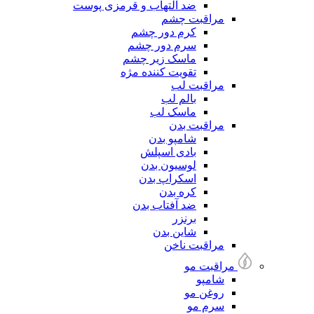
ضد التهاب و قرمزی پوست
مراقبت چشم
کرم دور چشم
سرم دور چشم
ماسک زیر چشم
تقویت کننده مژه
مراقبت لب
بالم لب
ماسک لب
مراقبت بدن
شامپو بدن
بادی اسپلش
لوسیون بدن
اسکراپ بدن
کره بدن
ضد آفتاب بدن
برنزر
شاین بدن
مراقبت ناخن
مراقبت مو
شامپو
روغن مو
سرم مو