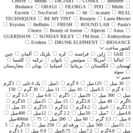
CeraVe
Murad
DR.JART
COSRX
Innisfree
Biodance
OBAGI
FILORGA
PIXI
Mielle
Eucerin
Too.Faced
yorn
bh
m.asam
REAL
TECHNIQUES
BE MY TINT
Bourjois
Laura Mercier
Kryolan
theBalm
FRESH
ROUND LAB
Paula's
Choice
Beauty of Joseon
Alpecin
Anua
GUERISSON
SUNDAY RILEY
I'M from
Embryolisse
Evidens
DRUNK ELEPHENT
BIOSANCE
کشور ساخت
کانادا
ژاپن
فرانسه
کره
بلژیک
آلمان
چین
ایتالیا
آمریکا
سوئیس
تایوان
ترکیه
کلمبیا
لهستان
انگلستان
بریتانیا
اسپانیا
یونان
مجارستان
سوئد
حجم
30 میل
125میل
9 گرم
5میل
پک 4 تایی
3گرم
4 گرم
6.5میل
10 میل
11 میل
30 گرم
150
میل
300 میل
20میل
5گرم
6.8 میل
1.5 گرم
6گرم
40 میل
2.8گرم
15 میل
25میل
10گرم
2.5گرم
6میل
4.2گرم
12گرم
15گرم
35 میل
4.8میل
7میل
50میل
2.2 گرم
12میل
400میل
6 میل
3.5 گرم
60 میل
200 میل
75میل
400ml
15میل
500 میل
ورقه ای
250 میل
1.6گرم
5
میل
4.8گرم
7.2میل
8.75میل
9.9 میل
1.1گرم