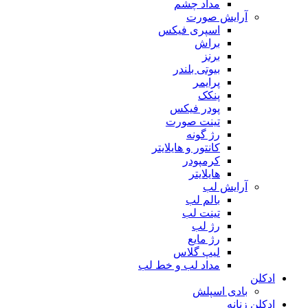
مداد چشم
آرایش صورت
اسپری فیکس
براش
برنز
بیوتی بلندر
پرایمر
پنکک
پودر فیکس
تینت صورت
رژ گونه
کانتور و هایلایتر
کرمپودر
هایلایتر
آرایش لب
بالم لب
تینت لب
رژ لب
رژ مایع
لیپ گلاس
مداد لب و خط لب
ادکلن
بادی اسپلش
ادکلن زنانه