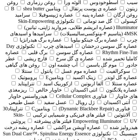
سیب
اسطوخودوس
الوئه ورا
روغن رزماری
روغن
زیتون
عصاره ی پوست پرتقال
ویتامین B
shea butter
روغن آرگان
عصاره پنبه
عصاره ژیپسوفیلا
سرامید
کپسولی
گل صد تومانی
تکنولوژی Skin-Empowering
Illuminator (عصاره ابریشم طلایی، مروارید ژاپنی، تیانین)
4MSK (پتاسیم ۴‑مِتوکسی‌سالیسیلات)
سرامیدها و اسیدهای
چرب
عصاره برگ جینکو بیلوبا
عصاره برگ هیدرانژیا
عصاره گل سوسن درخشان
اسیدهای چرب
تکنولوژی Day
Rhythm Fine‑Tun
عصاره گل سوسن
برگ قلبی
عصاره
کاملیا تخمیر شده
عصاره ی گل سرخ
قارچ ریشی
عطر
جادور
موم گل یاسمن
آب چشمه اون
روغن های گیاهی
سوکرالفیت
عصاره موم عسل
پانتول
سنتلا
عصاره گل لوندر
زینک اکسید
ویتامینE
پروبیوتیک
عصاره سنتلا
آلفا اربوتین
ازکوربیک اسید
تتراپپتاید
عصاره پلانگتون
انتی اکسیدان
خاویار خالص
ریزمغذی
های خاویار
فناوری Cellular Complex
هیدرواسنس خاویار
آنتی اکسیدان
ژل رویال
عسل سفید
عسل طبیعی
فناوری (‏Dynamic Blackbee Repair)
ویتامینC
تتراپپتاد30
آلانتوئین
فیلتر های فیزیکی و شیمیایی ترکیبی
Skin-
UV فیلتر های پیشرفته
Empowering Illuminator
پروتئین
هیدرولیز شده
عصاره آویشن مراکشی
عصاره ریشه درخت
جینسینگ
تکنولوژی Sun Dual Care™، Spirulina Energy Essence
سدیم PCA
سریسین هیدرولیز شده
عصاره