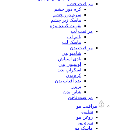
مراقبت چشم
کرم دور چشم
سرم دور چشم
ماسک زیر چشم
تقویت کننده مژه
مراقبت لب
بالم لب
ماسک لب
مراقبت بدن
شامپو بدن
بادی اسپلش
لوسیون بدن
اسکراپ بدن
کره بدن
ضد آفتاب بدن
برنزر
شاین بدن
مراقبت ناخن
مراقبت مو
شامپو
روغن مو
سرم مو
ماسک مو