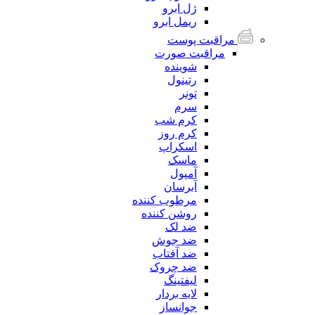
ژل ابرو
ریمل ابرو
مراقبت پوست
مراقبت صورت
شوینده
رتینول
تونر
سرم
کرم شب
کرم روز
اسکراپ
ماسک
آمپول
آبرسان
مرطوب کننده
روشن کننده
ضد لک
ضد جوش
ضد آفتاب
ضد چروک
لیفتینگ
لایه بردار
جوانساز