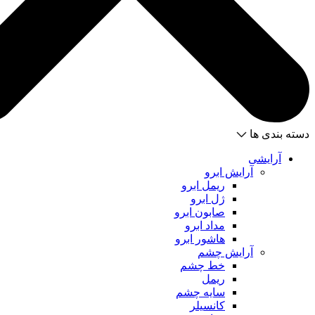
دسته بندی ها
آرایشی
آرایش ابرو
ریمل ابرو
ژل ابرو
صابون ابرو
مداد ابرو
هاشور ابرو
آرایش چشم
خط چشم
ریمل
سایه چشم
کانسیلر