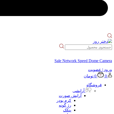
Sale Network Speed Dome Camera
ورود
| عضویت
0
0
تومان
فروشگاه
آرایشی
آرایش صورت
کرم پودر
رژ گونه
پنکک