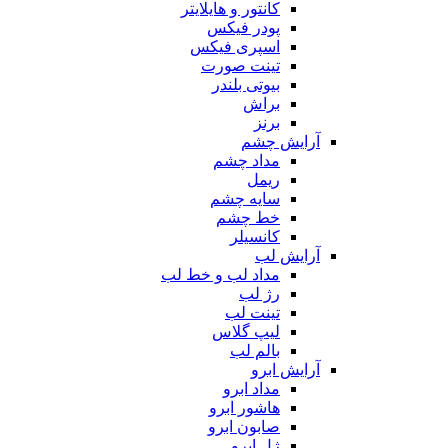
کانتور و هایلایتر
پودر فیکس
اسپری فیکس
تینت صورت
بیوتی بلندر
براش
برنز
آرایش چشم
مداد چشم
ریمل
سایه چشم
خط چشم
کانسیلر
آرایش لب
مداد لب و خط لب
رژ لب
تینت لب
لیپ گلاس
بالم لب
آرایش ابرو
مداد ابرو
هاشور ابرو
صابون ابرو
ژل ابرو