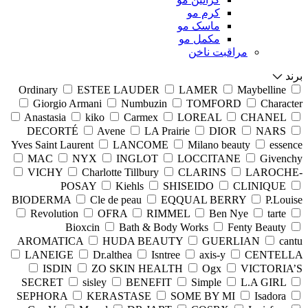
کرم مو
ماسک مو
مکمل مو
مراقبت ناخن
برند
Ordinary
ESTEE LAUDER
LAMER
Maybelline
Giorgio Armani
Numbuzin
TOMFORD
Character
Anastasia
kiko
Carmex
LOREAL
CHANEL
DECORTÉ
Avene
LA Prairie
DIOR
NARS
Yves Saint Laurent
LANCOME
Milano beauty
essence
MAC
NYX
INGLOT
LOCCITANE
Givenchy
VICHY
Charlotte Tillbury
CLARINS
LAROCHE-
POSAY
Kiehls
SHISEIDO
CLINIQUE
BIODERMA
Cle de peau
EQQUAL BERRY
P.Louise
Revolution
OFRA
RIMMEL
Ben Nye
tarte
Bioxcin
Bath & Body Works
Fenty Beauty
AROMATICA
HUDA BEAUTY
GUERLIAN
cantu
LANEIGE
Dr.althea
Isntree
axis-y
CENTELLA
ISDIN
ZO SKIN HEALTH
Ogx
VICTORIA’S
SECRET
sisley
BENEFIT
Simple
L.A GIRL
SEPHORA
KERASTASE
SOME BY MI
Isadora