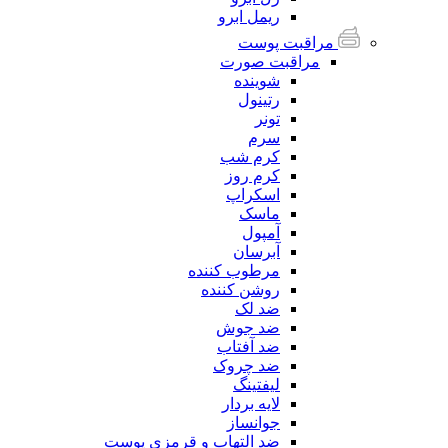
ریمل ابرو
مراقبت پوست
مراقبت صورت
شوینده
رتینول
تونر
سرم
کرم شب
کرم روز
اسکراپ
ماسک
آمپول
آبرسان
مرطوب کننده
روشن کننده
ضد لک
ضد جوش
ضد آفتاب
ضد چروک
لیفتینگ
لایه بردار
جوانساز
ضد التهاب و قرمزی پوست