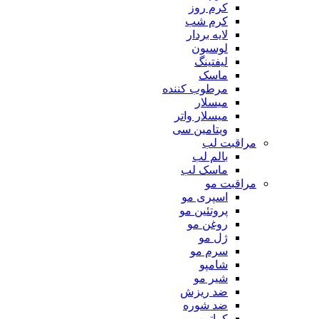
کرم روز
کرم شب
لایه بردار
لوسیون
لیفتینگ
ماسک
مرطوب کننده
میسلار
میسلار واتر
ویتامین سی
مراقبت لب
بالم لب
ماسک لب
مراقبت مو
اسپری مو
پروتئین مو
روغن مو
ژل مو
سرم مو
شامپو
شیر مو
ضد ریزش
ضد شوره
کراتین مو