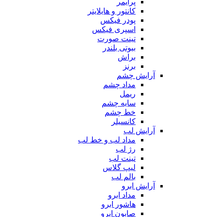
پرایمر
کانتور و هایلایتر
پودر فیکس
اسپری فیکس
تینت صورت
بیوتی بلندر
براش
برنز
آرایش چشم
مداد چشم
ریمل
سایه چشم
خط چشم
کانسیلر
آرایش لب
مداد لب و خط لب
رژ لب
تینت لب
لیپ گلاس
بالم لب
آرایش ابرو
مداد ابرو
هاشور ابرو
صابون ابرو