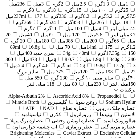
1میل
1.3گرم
2.5میل
2گرم
3میل
236میل
25گرم
۱۰۰میل
1.15گرم
18گرم
8گرم
7.5گرم
5.2گرم
8.2گرم
236گرم
177میل
237ml
118میل
265میل
453گرم
524گرم
369گرم
2.5 میلی لیتر
4میل
100 میل
11گرم
7گرم
3.7میلی لیتر
5.6میل
170 میل
۳۰میل
40میل
20
میل
65گرم
200میل
385میل
180میل
20 گرم
1.2گرم
175میل
14ml
70 میل
16.8g
89ml
150گرم
17.35g
40ml
34g
سری جدید 400میل
240 میل
340g
1.9g
0.7 g
8میل
473میل
300
3 گرم
17.2g
19.8g
5g
ml
4.6 گرم
5.4میل
22 میل
198 میل
120میل
375 میل
سایز بزرگ
۴۰گرم
سایز مینی ۱۰ گرم
230 گرم
550 میل
150میلی لیتر
230میل
80 میل
118 میلی لیتر
ترکیبات
Alpha-Arbutin 2%
Ascorbic Acid 8%
Propanediol
Sodium Hyalur
روغن سویا
گلیسیرین
Miracle Broth
عصاره جلبک دریایی
عصاره نعناع
NAD
ATP
الاستین
پپتیدها
رزوراترول
کلاژن
⁠نیاسینامید
هیالورونیک اسید
عصاره آویشن وحشی
عصاره برگ پریلا
عصاره مریم گلی
عطر رزماری
اب چشمه حرارتی اون
Brightening Molecules
Caviar Extract
Exclusive Cellular