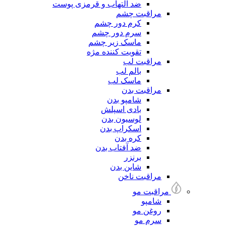
ضد التهاب و قرمزی پوست
مراقبت چشم
کرم دور چشم
سرم دور چشم
ماسک زیر چشم
تقویت کننده مژه
مراقبت لب
بالم لب
ماسک لب
مراقبت بدن
شامپو بدن
بادی اسپلش
لوسیون بدن
اسکراپ بدن
کره بدن
ضد آفتاب بدن
برنزر
شاین بدن
مراقبت ناخن
مراقبت مو
شامپو
روغن مو
سرم مو