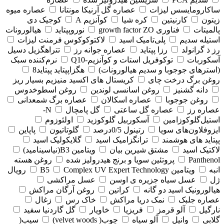
ساکارومایسس لیزات
عصاره گل آرنیکا مونتانا
عصاره میوه
زیتون
کارنیتین
کره شیا
کوآنزیم A
کوجیک دی
پالمیتات
فناوری growth factor ZO
نوروپپتاید
هیالورونات
استیله سدیم
پلی‌تامیک اسید
لاکتوکوکوس فرمنت لیزات
رز ذ گرانولد
رزا پپتاید
عصاره جوانه رز
تتراهگزیل دسیل
آسکوربات
توکوفریل استات و کوآنزیم-Q10
نرم‌کننده سبک
(استرهای جوجوبا و سدیم هیالورونات)
هگزاپپتاید پپتاید8
روغن برگ درخت چای
کریستال های اکسید منیزیم بسیار ریز
دانه گشنیز
روغن اسانسی لوندین
روغن اسطوخدوس
روغن جوجوبا
عصاره اسکالان
عصاره برگ شمعدانی
عصاره رز
عصاره گل ساعتی
گل پامچال
N-
استیل‌گلوکوزامین
آسکوربیل گلوکوزید
اولئوزوم
ایزوفلاون‌های سویا
رتینول 0/5درصد
گلوتاتیون
پاپاین
پپتاید های هوشمند
ترانگزامیک اسید
گلایکولیک اسید
لاکتیک اسید
مشتق شیرین بیان
ویتامین B3(نیاسینامید)
Panthenol
پروتئین سویا و برنج هیدرولیز شده
روغن هسته
انبه
ویتامین B5
Complex UV Expert Technology
رویال
ژل
عسل سیاه جزیره ی اوسن
عسل مراکشی
هیالورونیک اسید دو گانه
کراتین
روغن آرگان مراکش
عصاره جلبک
نمک دریا مراکش
خاک رس
زغال
نارگیل
آلو قرمز
فریزیا
خاویار
گل گاردنیا سفید
گلابی
وانیل
آلو سیاه
چوب( velvet woods)
سیب(