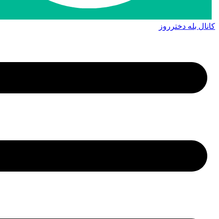
کانال بله دخترروز