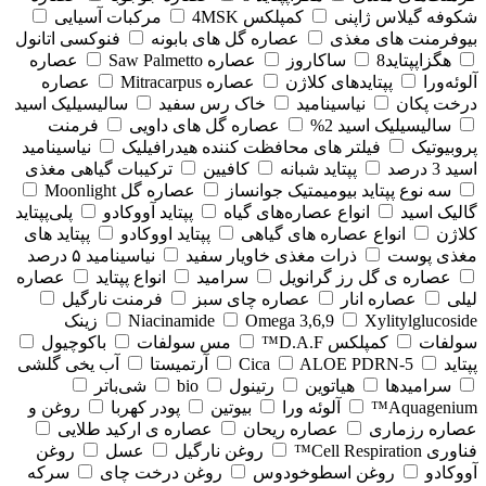
شکوفه گیلاس ژاپنی
کمپلکس 4MSK
مرکبات آسیایی
بیوفرمنت های مغذی
عصاره گل های بابونه
فنوکسی اتانول
هگزاپپتاید8
ساکاروز
عصاره Saw Palmetto
عصاره
آلوئه‌ورا
پپتایدهای کلاژن
عصاره Mitracarpus
عصاره
درخت پکان
نیاسینامید
خاک رس سفید
سالیسیلیک اسید
سالیسیلیک اسید 2%
عصاره گل های داویی
فرمنت
پروبیوتیک
فیلتر های محافظت کننده هیدرافیلیک
نیاسینامید
اسید 3 درصد
پپتاید شبانه
کافیین
ترکیبات گیاهی مغذی
سه نوع پپتاید بیومیمتیک جوانساز
عصاره گل Moonlight
گالیک اسید
انواع عصاره‌های گیاه
پپتاید آووکادو
پلی‌پپتاید
کلاژن
انواع عصاره های گیاهی
پپتاید اووکادو
پپتاید های
مغذی پوست
ذرات مغذی خاویار سفید
نیاسینامید ۵ درصد
عصاره ی گل رز گرانویل
سرامید
انواع پپتاید
عصاره
لیلی
عصاره انار
عصاره چای سبز
فرمنت نارگیل
Xylitylglucoside
Omega 3,6,9
Niacinamide
زینک
سولفات
کمپلکس D.A.F™
مس سولفات
باکوچیول
پپتاید
5-Cica
ALOE PDRN
آرتمیستا
آب یخی گلشی
سرامیدها
هیاتوین
رتینول
bio
شی‌باتر
Aquagenium™
آلوئه ورا
بیوتین
پودر کهربا
روغن و
عصاره رزماری
عصاره ریحان
عصاره ی ارکید طلایی
فناوری Cell Respiration™
روغن نارگیل
عسل
روغن
آووکادو
روغن اسطوخودوس
روغن درخت چای
سرکه