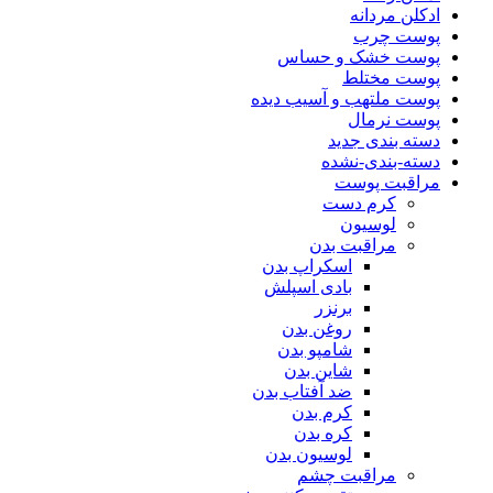
ادکلن مردانه
پوست چرب
پوست خشک و حساس
پوست مختلط
پوست ملتهب و آسیب دیده
پوست نرمال
دسته بندی جدید
دسته-بندی-نشده
مراقبت پوست
کرم دست
لوسیون
مراقبت بدن
اسکراپ بدن
بادی اسپلش
برنزر
روغن بدن
شامپو بدن
شاین بدن
ضد آفتاب بدن
کرم بدن
کره بدن
لوسیون بدن
مراقبت چشم