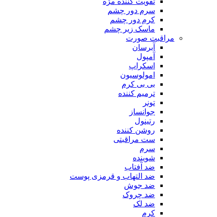
تقویت کننده مژه
سرم دور چشم
کرم دور چشم
ماسک زیر چشم
مراقبت صورت
آبرسان
آمپول
اسکراپ
امولوسیون
بی بی کرم
ترمیم کننده
تونر
جوانساز
رتینول
روشن کننده
ست مراقبتی
سرم
شوینده
ضد آفتاب
ضد التهاب و قرمزی پوست
‌ضد جوش
ضد چروک
ضد لک
کرم