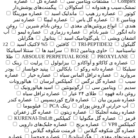
Complex
مشتقات ویتامین سی
عصاره گل
عصاره
تمشک،سیب و هندوانه
اسکوالان
پیگمنت‌های پوشش‌دار
کوتور
عصاره رز هیپ
ماندلیک اسید
عصاره مورینگا
ویتامین E
عصاره گل یاس
عصاره لیمِتّا
عصاره تمر
هندی
انواع پروتئین‌های مغذی
روغن بادام شیرین
روغن
دانه انگور
شیر بادام
عصاره رزماری
عصاره لیمو
آب
اتشفان ویشی
پلی‌گلوتامیک اسید
پنتانول
هگزایلن
گلیکول
TRI-PEPTIDE32
کافئین
5% لاکتیک اسید
2٪
نیاسینامید
حاوی ویتامین B12
سرامید ها
سنتلا اسیاتیکا
PROXYLANE
ABSOLUE PERPETUAL ROSE
طلا
عصاره ی کاکائو و آواکادو
بیزابولول
پرلیت
زینک
سیلیکا
عصاره دانه روکو
بایکالین
پپتید جوانساز
پودر
مروارید
عصاره ترافل الماس سیاه
عصاره خیار
عصاره
سیب
عصاره گل نرگس
کمپلکس آبرسان
هیالورونات
سدیم
ویتامین سی
ارگوتیونئین
اسید هیالورونیک
روغن دانه قهوه
طلای ۲۴ عیار
عصاره ترافل سیاه
عصاره شیرین بیان
عصاره قارچ کوردیسپس
عصاره کندر
آب حرارتی لاروش پوزای
زینک PCA
فیلوبیوما
عصاره ریشه آنجلیکا
عصاره زیتون
عصاره گل زعفران
قرمز
عصاره گل مگنولیا
کمپلکس KURENAI-TruLift
کمپلکس VP8
عصاره برنج
عصاره جلبک‌های دارویی
عصاره گل شکوفه گیلاس
فرمنت شکوفه گیلاس
فرمنت‌های مغذی
هگزاپپتاید-8
عصاره جوجوبا
عصاره