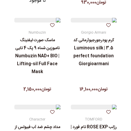
نا موجود
تومان930,000
Numbuzin
Giorgio Armani
کرم پودرجورجیوآرمانی کد
ماسک صورت لیفتینگ
3.5 | Luminous silk
نامبوزین شماه 9 پک 4 تایی
| Numbuzin NAD+ BIO
perfect foundation
Lifting-sil Full Face
Giorgioarmani
Mask
تومان16,100,000
تومان2,150,000
Character
TOMFORD
رژلب ROSE EXP تام فورد |
مداد چشم ضد آب فبیولس از