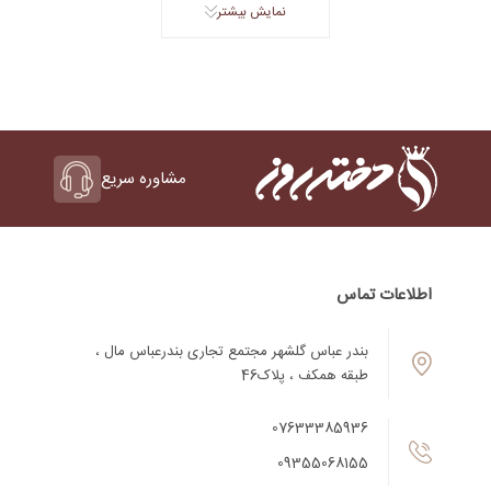
نمایش بیشتر
مشاوره سریع
اطلاعات تماس
بندر عباس گلشهر مجتمع تجاری بندرعباس مال ،
طبقه همکف ، پلاک46
07633385936
09355068155