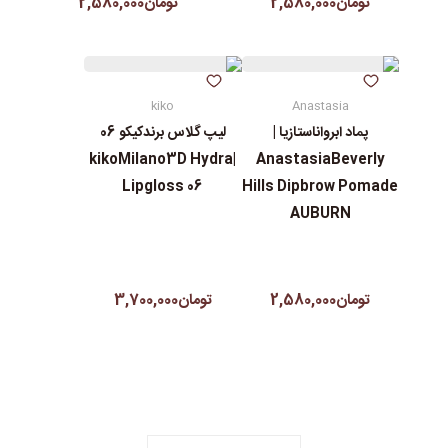
تومان2,580,000
تومان2,580,000
kiko
Anastasia
پماد ابرواناستازیا |
لیپ گلاس‌ برندکیکو 06
|kikoMilano3D Hydra
AnastasiaBeverly
Lipgloss 06
Hills Dipbrow Pomade
AUBURN
تومان2,580,000
تومان3,700,000