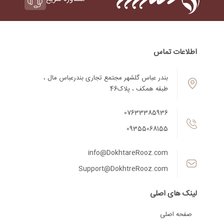
اطلاعات تماس
بندر عباس گلشهر مجتمع تجاری بندرعباس مال ،
طبقه همکف ، پلاک46
07633385936
09355068155
info@DokhtareRooz.com
Support@DokhtreRooz.com
لینک های اصلی
صفحه اصلی