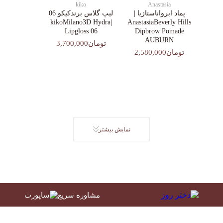
kiko
Anastasia
پماد ابرواناستازیا |
لیپ گلاس‌ برندکیکو 06
|kikoMilano3D Hydra
AnastasiaBeverly Hills
Lipgloss 06
Dipbrow Pomade
AUBURN
تومان3,700,000
تومان2,580,000
نمایش بیشتر
مشاوره سریع