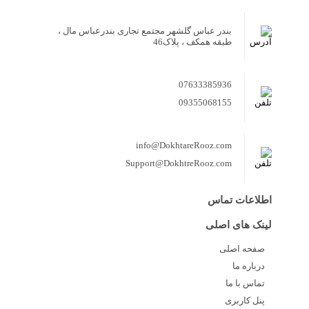
بندر عباس گلشهر مجتمع تجاری بندرعباس مال ،
طبقه همکف ، پلاک46
07633385936
09355068155
info@DokhtareRooz.com
Support@DokhtreRooz.com
اطلاعات تماس
لینک های اصلی
صفحه اصلی
درباره ما
تماس با ما
پنل کاربری