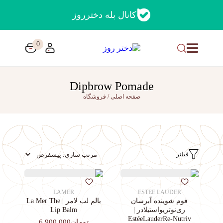
کانال بله دخترروز
0
Dipbrow Pomade
صفحه اصلی
/
فروشگاه
فیلتر
LAMER
ESTEE LAUDER
فوم شوینده آبرسان
بالم لب لامر | La Mer The
ری‌نوتریواستیلادر |
Lip Balm
EstéeLauderRe-Nutriv
تومان6,900,000