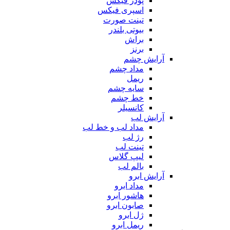
پودر فیکس
اسپری فیکس
تینت صورت
بیوتی بلندر
براش
برنز
آرایش چشم
مداد چشم
ریمل
سایه چشم
خط چشم
کانسیلر
آرایش لب
مداد لب و خط لب
رژ لب
تینت لب
لیپ گلاس
بالم لب
آرایش ابرو
مداد ابرو
هاشور ابرو
صابون ابرو
ژل ابرو
ریمل ابرو