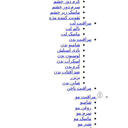
کرم دور چشم
سرم دور چشم
ماسک زیر چشم
تقویت کننده مژه
مراقبت لب
بالم لب
ماسک لب
مراقبت بدن
شامپو بدن
بادی اسپلش
لوسیون بدن
اسکراپ بدن
کره بدن
ضد آفتاب بدن
برنزر
شاین بدن
مراقبت ناخن
مراقبت مو
شامپو
روغن مو
سرم مو
ماسک مو
شیر مو