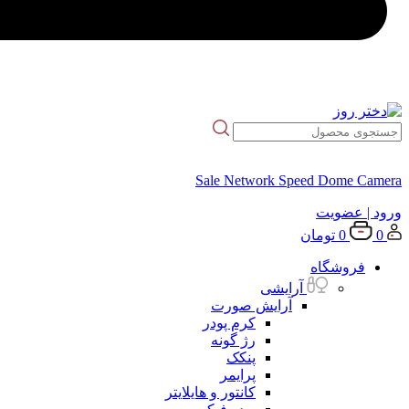
Sale Network Speed Dome Camera
ورود
| عضویت
0
0
تومان
فروشگاه
آرایشی
آرایش صورت
کرم پودر
رژ گونه
پنکک
پرایمر
کانتور و هایلایتر