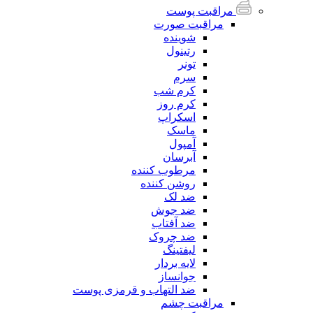
مراقبت پوست
مراقبت صورت
شوینده
رتینول
تونر
سرم
کرم شب
کرم روز
اسکراپ
ماسک
آمپول
آبرسان
مرطوب کننده
روشن کننده
ضد لک
ضد جوش
ضد آفتاب
ضد چروک
لیفتینگ
لایه بردار
جوانساز
ضد التهاب و قرمزی پوست
مراقبت چشم