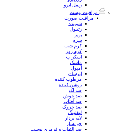
ریمل ابرو
مراقبت پوست
مراقبت صورت
شوینده
رتینول
تونر
سرم
کرم شب
کرم روز
اسکراپ
ماسک
آمپول
آبرسان
مرطوب کننده
روشن کننده
ضد لک
ضد جوش
ضد آفتاب
ضد چروک
لیفتینگ
لایه بردار
جوانساز
ضد التهاب و قرمزی پوست