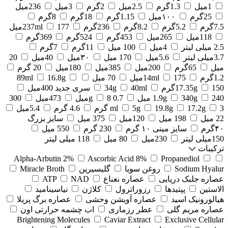
1میل
1.3گرم
2.5میل
2گرم
3میل
236میل
25گرم
۱۰۰میل
1.15گرم
18گرم
8گرم
7.5گرم
5.2گرم
8.2گرم
236گرم
177میل
237ml
118میل
265میل
453گرم
524گرم
369گرم
2.5 میلی لیتر
4میل
100 میل
11گرم
7گرم
3.7میلی لیتر
5.6میل
170 میل
۳۰میل
40میل
20
میل
65گرم
200میل
385میل
180میل
20 گرم
1.2گرم
175میل
14ml
70 میل
16.8g
89ml
150گرم
17.35g
40ml
34g
سری جدید 400میل
240 میل
340g
1.9g
0.7 g
8میل
473میل
300
3 گرم
17.2g
19.8g
5g
ml
4.6 گرم
5.4میل
22 میل
198 میل
120میل
375 میل
سایز بزرگ
۴۰گرم
سایز مینی ۱۰ گرم
230 گرم
550 میل
150میلی لیتر
230میل
80 میل
118 میلی لیتر
ترکیبات
Alpha-Arbutin 2%
Ascorbic Acid 8%
Propanediol
Sodium Hyalur
روغن سویا
گلیسیرین
Miracle Broth
عصاره جلبک دریایی
عصاره نعناع
NAD
ATP
الاستین
پپتیدها
رزوراترول
کلاژن
⁠نیاسینامید
هیالورونیک اسید
عصاره آویشن وحشی
عصاره برگ پریلا
عصاره مریم گلی
عطر رزماری
اب چشمه حرارتی اون
Brightening Molecules
Caviar Extract
Exclusive Cellular