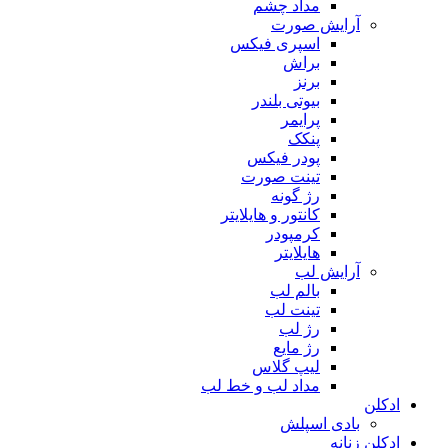
مداد چشم
آرایش صورت
اسپری فیکس
براش
برنز
بیوتی بلندر
پرایمر
پنکک
پودر فیکس
تینت صورت
رژ گونه
کانتور و هایلایتر
کرمپودر
هایلایتر
آرایش لب
بالم لب
تینت لب
رژ لب
رژ مایع
لیپ گلاس
مداد لب و خط لب
ادکلن
بادی اسپلش
ادکلن زنانه