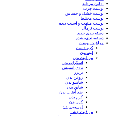
ادکلن مردانه
پوست چرب
پوست خشک و حساس
پوست مختلط
پوست ملتهب و آسیب دیده
پوست نرمال
دسته بندی جدید
دسته-بندی-نشده
مراقبت پوست
کرم دست
لوسیون
مراقبت بدن
اسکراپ بدن
بادی اسپلش
برنزر
روغن بدن
شامپو بدن
شاین بدن
ضد آفتاب بدن
کرم بدن
کره بدن
لوسیون بدن
مراقبت چشم