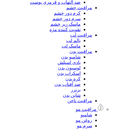
ضد التهاب و قرمزی پوست
مراقبت چشم
کرم دور چشم
سرم دور چشم
ماسک زیر چشم
تقویت کننده مژه
مراقبت لب
بالم لب
ماسک لب
مراقبت بدن
شامپو بدن
بادی اسپلش
لوسیون بدن
اسکراپ بدن
کره بدن
ضد آفتاب بدن
برنزر
شاین بدن
مراقبت ناخن
مراقبت مو
شامپو
روغن مو
سرم مو