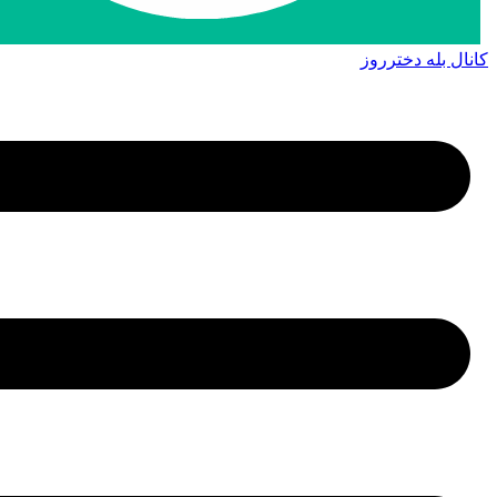
کانال بله دخترروز