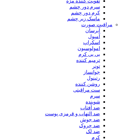
تقویت کننده مژه
سرم دور چشم
کرم دور چشم
ماسک زیر چشم
مراقبت صورت
آبرسان
آمپول
اسکراپ
امولوسیون
بی بی کرم
ترمیم کننده
تونر
جوانساز
رتینول
روشن کننده
ست مراقبتی
سرم
شوینده
ضد آفتاب
ضد التهاب و قرمزی پوست
‌ضد جوش
ضد چروک
ضد لک
کرم