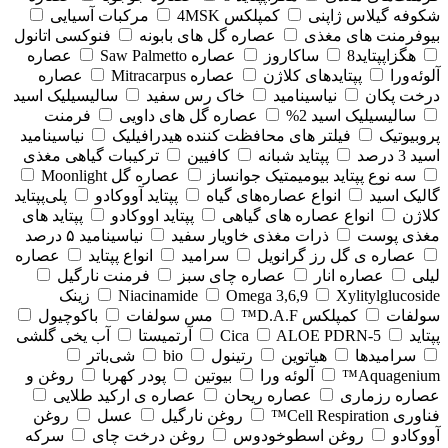
شکوفه گیلاس ژاپنی
کمپلکس 4MSK
مرکبات آسیایی
بیوفرمنت های مغذی
عصاره گل های بابونه
فنوکسی اتانول
هگزاپپتاید8
ساکاروز
عصاره Saw Palmetto
عصاره
آلوئه‌ورا
پپتایدهای کلاژن
عصاره Mitracarpus
عصاره
درخت پکان
نیاسینامید
خاک رس سفید
سالیسیلیک اسید
سالیسیلیک اسید 2%
عصاره گل های داویی
فرمنت
پروبیوتیک
فیلتر های محافظت کننده هیدرافیلیک
نیاسینامید
اسید 3 درصد
پپتاید شبانه
کافیین
ترکیبات گیاهی مغذی
سه نوع پپتاید بیومیمتیک جوانساز
عصاره گل Moonlight
گالیک اسید
انواع عصاره‌های گیاه
پپتاید آووکادو
پلی‌پپتاید
کلاژن
انواع عصاره های گیاهی
پپتاید اووکادو
پپتاید های
مغذی پوست
ذرات مغذی خاویار سفید
نیاسینامید ۵ درصد
عصاره ی گل رز گرانویل
سرامید
انواع پپتاید
عصاره
لیلی
عصاره انار
عصاره چای سبز
فرمنت نارگیل
Xylitylglucoside
Omega 3,6,9
Niacinamide
زینک
سولفات
کمپلکس D.A.F™
مس سولفات
باکوچیول
پپتاید
5-Cica
ALOE PDRN
آرتمیستا
آب یخی گلشی
سرامیدها
هیاتوین
رتینول
bio
شی‌باتر
Aquagenium™
آلوئه ورا
بیوتین
پودر کهربا
روغن و
عصاره رزماری
عصاره ریحان
عصاره ی ارکید طلایی
فناوری Cell Respiration™
روغن نارگیل
عسل
روغن
آووکادو
روغن اسطوخودوس
روغن درخت چای
سرکه