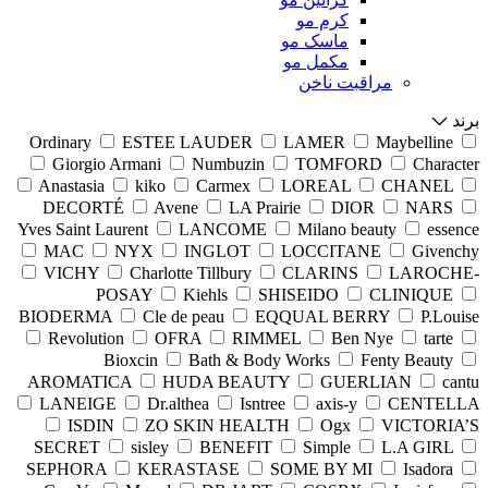
کرم مو
ماسک مو
مکمل مو
مراقبت ناخن
برند
Ordinary
ESTEE LAUDER
LAMER
Maybelline
Giorgio Armani
Numbuzin
TOMFORD
Character
Anastasia
kiko
Carmex
LOREAL
CHANEL
DECORTÉ
Avene
LA Prairie
DIOR
NARS
Yves Saint Laurent
LANCOME
Milano beauty
essence
MAC
NYX
INGLOT
LOCCITANE
Givenchy
VICHY
Charlotte Tillbury
CLARINS
LAROCHE-
POSAY
Kiehls
SHISEIDO
CLINIQUE
BIODERMA
Cle de peau
EQQUAL BERRY
P.Louise
Revolution
OFRA
RIMMEL
Ben Nye
tarte
Bioxcin
Bath & Body Works
Fenty Beauty
AROMATICA
HUDA BEAUTY
GUERLIAN
cantu
LANEIGE
Dr.althea
Isntree
axis-y
CENTELLA
ISDIN
ZO SKIN HEALTH
Ogx
VICTORIA’S
SECRET
sisley
BENEFIT
Simple
L.A GIRL
SEPHORA
KERASTASE
SOME BY MI
Isadora