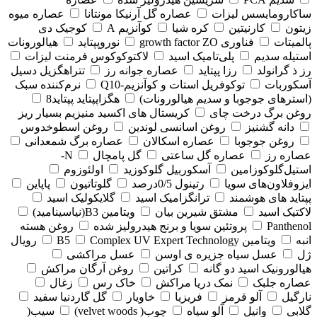
ساکارومایسس لیزات
عصاره گل آرنیکا مونتانا
عصاره میوه
زیتون
کارنیتین
کره شیا
کوآنزیم A
کوجیک دی
پالمیتات
فناوری growth factor ZO
نوروپپتاید
هیالورونات
استیله سدیم
پلی‌تامیک اسید
لاکتوکوکوس فرمنت لیزات
رز ذ گرانولد
رزا پپتاید
عصاره جوانه رز
تتراهگزیل دسیل
آسکوربات
توکوفریل استات و کوآنزیم-Q10
نرم‌کننده سبک
(استرهای جوجوبا و سدیم هیالورونات)
هگزاپپتاید پپتاید8
روغن برگ درخت چای
کریستال های اکسید منیزیم بسیار ریز
دانه گشنیز
روغن اسانسی لوندین
روغن اسطوخدوس
روغن جوجوبا
عصاره اسکالان
عصاره برگ شمعدانی
عصاره رز
عصاره گل ساعتی
گل پامچال
N-
استیل‌گلوکوزامین
آسکوربیل گلوکوزید
اولئوزوم
ایزوفلاون‌های سویا
رتینول 0/5درصد
گلوتاتیون
پاپاین
پپتاید های هوشمند
ترانگزامیک اسید
گلایکولیک اسید
لاکتیک اسید
مشتق شیرین بیان
ویتامین B3(نیاسینامید)
Panthenol
پروتئین سویا و برنج هیدرولیز شده
روغن هسته
انبه
ویتامین B5
Complex UV Expert Technology
رویال
ژل
عسل سیاه جزیره ی اوسن
عسل مراکشی
هیالورونیک اسید دو گانه
کراتین
روغن آرگان مراکش
عصاره جلبک
نمک دریا مراکش
خاک رس
زغال
نارگیل
آلو قرمز
فریزیا
خاویار
گل گاردنیا سفید
گلابی
وانیل
آلو سیاه
چوب( velvet woods)
سیب(