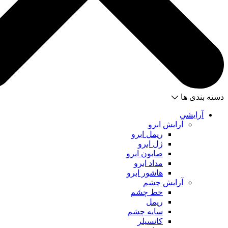
دسته بندی ها
آرایشی
آرایش ابرو
ریمل ابرو
ژل ابرو
صابون ابرو
مداد ابرو
هاشور ابرو
آرایش چشم
خط چشم
ریمل
سایه چشم
کانسیلر