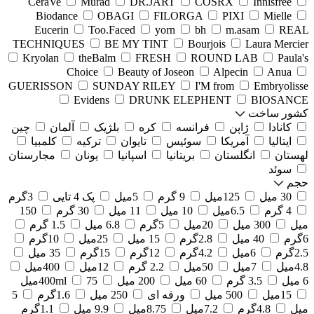
CeraVe
Murad
DR.JART
COSRX
Innisfree
Biodance
OBAGI
FILORGA
PIXI
Mielle
Eucerin
Too.Faced
yorn
bh
m.asam
REAL
TECHNIQUES
BE MY TINT
Bourjois
Laura Mercier
Kryolan
theBalm
FRESH
ROUND LAB
Paula's
Choice
Beauty of Joseon
Alpecin
Anua
GUERISSON
SUNDAY RILEY
I'M from
Embryolisse
Evidens
DRUNK ELEPHENT
BIOSANCE
کشور ساخت
کانادا
ژاپن
فرانسه
کره
بلژیک
آلمان
چین
ایتالیا
آمریکا
سوئیس
تایوان
ترکیه
کلمبیا
لهستان
انگلستان
بریتانیا
اسپانیا
یونان
مجارستان
سوئد
حجم
30 میل
125میل
9 گرم
5میل
پک 4 تایی
3گرم
4 گرم
6.5میل
10 میل
11 میل
30 گرم
150
میل
300 میل
20میل
5گرم
6.8 میل
1.5 گرم
6گرم
40 میل
2.8گرم
15 میل
25میل
10گرم
2.5گرم
6میل
4.2گرم
12گرم
15گرم
35 میل
4.8میل
7میل
50میل
2.2 گرم
12میل
400میل
6 میل
3.5 گرم
60 میل
200 میل
75میل
400ml
15میل
500 میل
ورقه ای
250 میل
1.6گرم
5
میل
4.8گرم
7.2میل
8.75میل
9.9 میل
1.1گرم