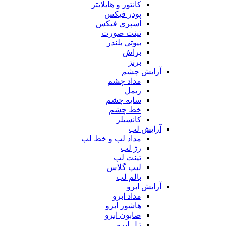
کانتور و هایلایتر
پودر فیکس
اسپری فیکس
تینت صورت
بیوتی بلندر
براش
برنز
آرایش چشم
مداد چشم
ریمل
سایه چشم
خط چشم
کانسیلر
آرایش لب
مداد لب و خط لب
رژ لب
تینت لب
لیپ گلاس
بالم لب
آرایش ابرو
مداد ابرو
هاشور ابرو
صابون ابرو
ژل ابرو