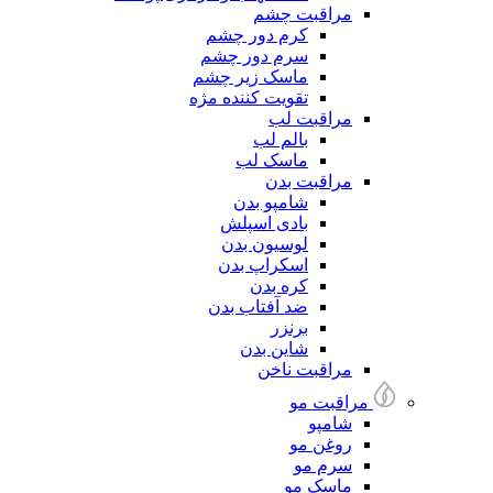
مراقبت چشم
کرم دور چشم
سرم دور چشم
ماسک زیر چشم
تقویت کننده مژه
مراقبت لب
بالم لب
ماسک لب
مراقبت بدن
شامپو بدن
بادی اسپلش
لوسیون بدن
اسکراپ بدن
کره بدن
ضد آفتاب بدن
برنزر
شاین بدن
مراقبت ناخن
مراقبت مو
شامپو
روغن مو
سرم مو
ماسک مو