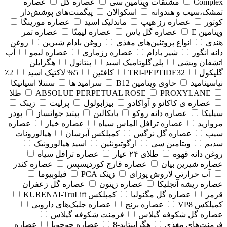
Complex
مشتقات ویتامین سی
عصاره گل
عصاره
تمشک،سیب و هندوانه
اسکوالان
پیگمنت‌های پوشش‌دار
کوتور
عصاره رز هیپ
ماندلیک اسید
عصاره مورینگا
ویتامین E
عصاره گل یاس
عصاره لیمِتّا
عصاره تمر
هندی
انواع پروتئین‌های مغذی
روغن بادام شیرین
روغن
دانه انگور
شیر بادام
عصاره رزماری
عصاره لیمو
آب
اتشفان ویشی
پلی‌گلوتامیک اسید
پنتانول
هگزایلن
گلیکول
TRI-PEPTIDE32
کافئین
5% لاکتیک اسید
2٪
نیاسینامید
حاوی ویتامین B12
سرامید ها
سنتلا اسیاتیکا
PROXYLANE
ABSOLUE PERPETUAL ROSE
طلا
عصاره ی کاکائو و آواکادو
بیزابولول
پرلیت
زینک
سیلیکا
عصاره دانه روکو
بایکالین
پپتید جوانساز
پودر
مروارید
عصاره ترافل الماس سیاه
عصاره خیار
عصاره
سیب
عصاره گل نرگس
کمپلکس آبرسان
هیالورونات
سدیم
ویتامین سی
ارگوتیونئین
اسید هیالورونیک
روغن دانه قهوه
طلای ۲۴ عیار
عصاره ترافل سیاه
عصاره شیرین بیان
عصاره قارچ کوردیسپس
عصاره کندر
آب حرارتی لاروش پوزای
زینک PCA
فیلوبیوما
عصاره ریشه آنجلیکا
عصاره زیتون
عصاره گل زعفران
قرمز
عصاره گل مگنولیا
کمپلکس KURENAI-TruLift
کمپلکس VP8
عصاره برنج
عصاره جلبک‌های دارویی
عصاره گل شکوفه گیلاس
فرمنت شکوفه گیلاس
فرمنت‌های مغذی
هگزاپپتاید-8
عصاره جوجوبا
عصاره