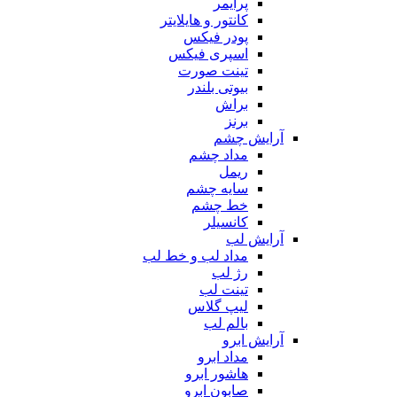
پرایمر
کانتور و هایلایتر
پودر فیکس
اسپری فیکس
تینت صورت
بیوتی بلندر
براش
برنز
آرایش چشم
مداد چشم
ریمل
سایه چشم
خط چشم
کانسیلر
آرایش لب
مداد لب و خط لب
رژ لب
تینت لب
لیپ گلاس
بالم لب
آرایش ابرو
مداد ابرو
هاشور ابرو
صابون ابرو