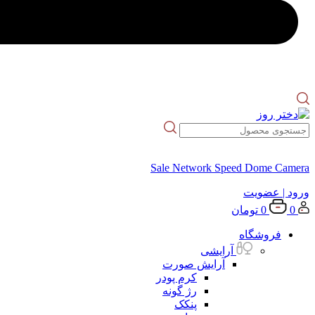
Sale Network Speed Dome Camera
ورود
| عضویت
0
0
تومان
فروشگاه
آرایشی
آرایش صورت
کرم پودر
رژ گونه
پنکک