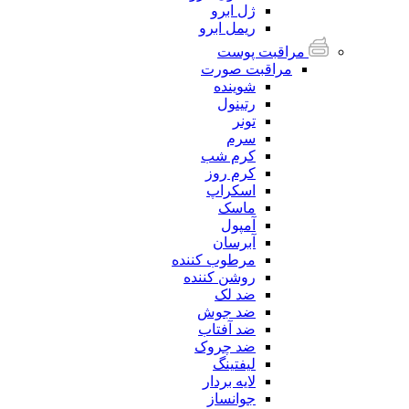
ژل ابرو
ریمل ابرو
مراقبت پوست
مراقبت صورت
شوینده
رتینول
تونر
سرم
کرم شب
کرم روز
اسکراپ
ماسک
آمپول
آبرسان
مرطوب کننده
روشن کننده
ضد لک
ضد جوش
ضد آفتاب
ضد چروک
لیفتینگ
لایه بردار
جوانساز