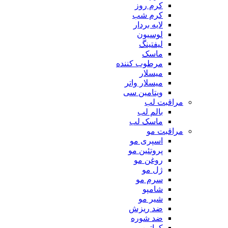
کرم روز
کرم شب
لایه بردار
لوسیون
لیفتینگ
ماسک
مرطوب کننده
میسلار
میسلار واتر
ویتامین سی
مراقبت لب
بالم لب
ماسک لب
مراقبت مو
اسپری مو
پروتئین مو
روغن مو
ژل مو
سرم مو
شامپو
شیر مو
ضد ریزش
ضد شوره
کراتین مو