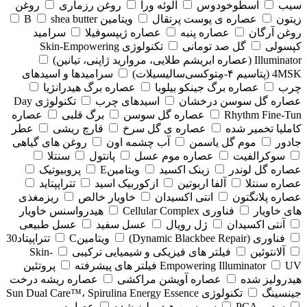
سیب
اسطوخودوس
الوئه ورا
روغن رزماری
روغن
زیتون
عصاره ی پوست پرتقال
ویتامین B
shea butter
روغن آرگان
عصاره پنبه
عصاره ژیپسوفیلا
سرامید
کپسولی
گل صد تومانی
تکنولوژی Skin-Empowering
Illuminator (عصاره ابریشم طلایی، مروارید ژاپنی، تیانین)
4MSK (پتاسیم ۴‑مِتوکسی‌سالیسیلات)
سرامیدها و اسیدهای
چرب
عصاره برگ جینکو بیلوبا
عصاره برگ هیدرانژیا
عصاره گل سوسن درخشان
اسیدهای چرب
تکنولوژی Day
Rhythm Fine‑Tun
عصاره گل سوسن
برگ قلبی
عصاره
کاملیا تخمیر شده
عصاره ی گل سرخ
قارچ ریشی
عطر
جادور
موم گل یاسمن
آب چشمه اون
روغن های گیاهی
سوکرالفیت
عصاره موم عسل
پانتول
سنتلا
عصاره گل لوندر
زینک اکسید
ویتامینE
پروبیوتیک
عصاره سنتلا
آلفا اربوتین
ازکوربیک اسید
تتراپپتاید
عصاره پلانگتون
انتی اکسیدان
خاویار خالص
ریزمغذی
های خاویار
فناوری Cellular Complex
هیدرواسنس خاویار
آنتی اکسیدان
ژل رویال
عسل سفید
عسل طبیعی
فناوری (‏Dynamic Blackbee Repair)
ویتامینC
تتراپپتاد30
آلانتوئین
فیلتر های فیزیکی و شیمیایی ترکیبی
Skin-
UV فیلتر های پیشرفته
Empowering Illuminator
پروتئین
هیدرولیز شده
عصاره آویشن مراکشی
عصاره ریشه درخت
جینسینگ
تکنولوژی Sun Dual Care™، Spirulina Energy Essence
سدیم PCA
سریسین هیدرولیز شده
عصاره