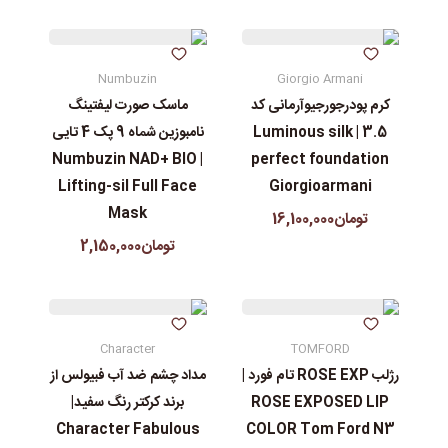
Numbuzin
Giorgio Armani
کرم پودرجورجیوآرمانی کد
ماسک صورت لیفتینگ
3.5 | Luminous silk
نامبوزین شماه 9 پک 4 تایی
| Numbuzin NAD+ BIO
perfect foundation
Lifting-sil Full Face
Giorgioarmani
Mask
تومان16,100,000
تومان2,150,000
Character
TOMFORD
رژلب ROSE EXP تام فورد |
مداد چشم ضد آب فبیولس از
ROSE EXPOSED LIP
برند کرکتر رنگ سفید|
Character Fabulous
COLOR Tom Ford N3