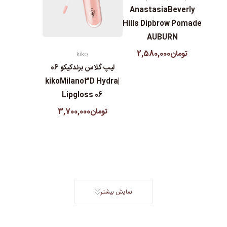
AnastasiaBeverly
Hills Dipbrow Pomade
AUBURN
تومان2,580,000
kiko
لیپ گلاس‌ برندکیکو 06
|kikoMilano3D Hydra
Lipgloss 06
تومان3,700,000
نمایش بیشتر