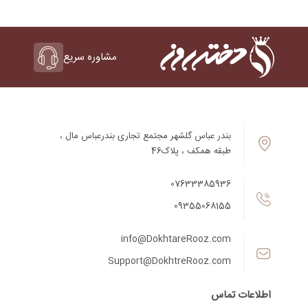
مشاوره سریع
بندر عباس گلشهر مجتمع تجاری بندرعباس مال ،
طبقه همکف ، پلاک46
07633385936
09355068155
info@DokhtareRooz.com
Support@DokhtreRooz.com
اطلاعات تماس