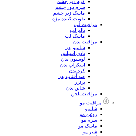
کرم دور چشم
سرم دور چشم
ماسک زیر چشم
تقویت کننده مژه
مراقبت لب
بالم لب
ماسک لب
مراقبت بدن
شامپو بدن
بادی اسپلش
لوسیون بدن
اسکراپ بدن
کره بدن
ضد آفتاب بدن
برنزر
شاین بدن
مراقبت ناخن
مراقبت مو
شامپو
روغن مو
سرم مو
ماسک مو
شیر مو