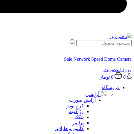
Sale Network Speed Dome Camera
ورود
| عضویت
0
0
تومان
فروشگاه
آرایشی
آرایش صورت
کرم پودر
رژ گونه
پنکک
پرایمر
کانتور و هایلایتر