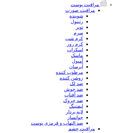
مراقبت پوست
مراقبت صورت
شوینده
رتینول
تونر
سرم
کرم شب
کرم روز
اسکراپ
ماسک
آمپول
آبرسان
مرطوب کننده
روشن کننده
ضد لک
ضد جوش
ضد آفتاب
ضد چروک
لیفتینگ
لایه بردار
جوانساز
ضد التهاب و قرمزی پوست
مراقبت چشم