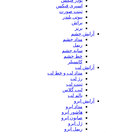
پودر فیکس
اسپری فیکس
تینت صورت
بیوتی بلندر
براش
برنز
آرایش چشم
مداد چشم
ریمل
سایه چشم
خط چشم
کانسیلر
آرایش لب
مداد لب و خط لب
رژ لب
تینت لب
لیپ گلاس
بالم لب
آرایش ابرو
مداد ابرو
هاشور ابرو
صابون ابرو
ژل ابرو
ریمل ابرو