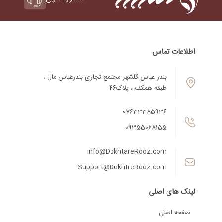
اطلاعات تماس
بندر عباس گلشهر مجتمع تجاری بندرعباس مال ،
طبقه همکف ، پلاک46
07633385936
09355068155
info@DokhtareRooz.com
Support@DokhtreRooz.com
لینک های اصلی
صفحه اصلی