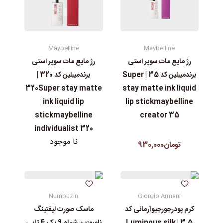
Maybelline
Maybelline
رژ مایع مات سوپر استی‌
رژ مایع مات سوپر استی‌
برندمیبلین کد 35 | Super
برندمیبلین کد 320 |
stay matte ink liquid
320Super stay matte
lip stickmaybelline
ink liquid lip
creator 35
stickmaybelline
individualist 320
نا موجود
تومان930,000
Numbuzin
Giorgio Armani
کرم پودرجورجیوآرمانی کد
ماسک صورت لیفتینگ
3.5 | Luminous silk
نامبوزین شماه 9 پک 4 تایی