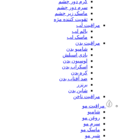
کرم دور چشم
سرم دور چشم
ماسک زیر چشم
تقویت کننده مژه
مراقبت لب
بالم لب
ماسک لب
مراقبت بدن
شامپو بدن
بادی اسپلش
لوسیون بدن
اسکراپ بدن
کره بدن
ضد آفتاب بدن
برنزر
شاین بدن
مراقبت ناخن
مراقبت مو
شامپو
روغن مو
سرم مو
ماسک مو
شیر مو