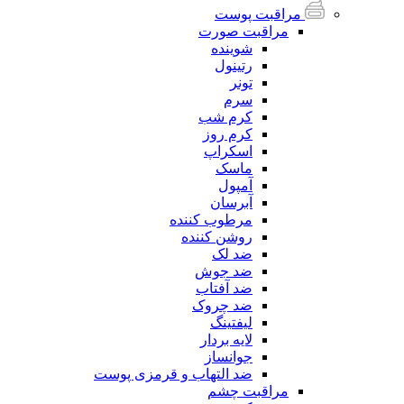
مراقبت پوست
مراقبت صورت
شوینده
رتینول
تونر
سرم
کرم شب
کرم روز
اسکراپ
ماسک
آمپول
آبرسان
مرطوب کننده
روشن کننده
ضد لک
ضد جوش
ضد آفتاب
ضد چروک
لیفتینگ
لایه بردار
جوانساز
ضد التهاب و قرمزی پوست
مراقبت چشم