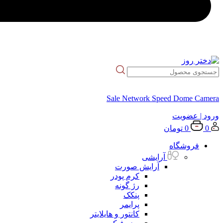
Sale Network Speed Dome Camera
ورود
| عضویت
0
0
تومان
فروشگاه
آرایشی
آرایش صورت
کرم پودر
رژ گونه
پنکک
پرایمر
کانتور و هایلایتر