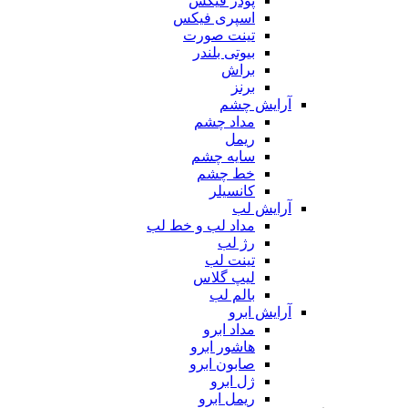
پودر فیکس
اسپری فیکس
تینت صورت
بیوتی بلندر
براش
برنز
آرایش چشم
مداد چشم
ریمل
سایه چشم
خط چشم
کانسیلر
آرایش لب
مداد لب و خط لب
رژ لب
تینت لب
لیپ گلاس
بالم لب
آرایش ابرو
مداد ابرو
هاشور ابرو
صابون ابرو
ژل ابرو
ریمل ابرو