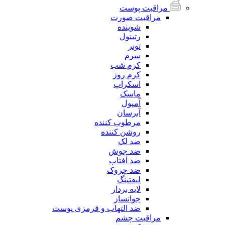
مراقبت پوست
مراقبت صورت
شوینده
رتینول
تونر
سرم
کرم شب
کرم روز
اسکراپ
ماسک
آمپول
آبرسان
مرطوب کننده
روشن کننده
ضد لک
ضد جوش
ضد آفتاب
ضد چروک
لیفتینگ
لایه بردار
جوانساز
ضد التهاب و قرمزی پوست
مراقبت چشم