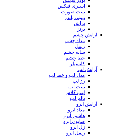
پودر فیکس
اسپری فیکس
تینت صورت
بیوتی بلندر
براش
برنز
آرایش چشم
مداد چشم
ریمل
سایه چشم
خط چشم
کانسیلر
آرایش لب
مداد لب و خط لب
رژ لب
تینت لب
لیپ گلاس
بالم لب
آرایش ابرو
مداد ابرو
هاشور ابرو
صابون ابرو
ژل ابرو
ریمل ابرو