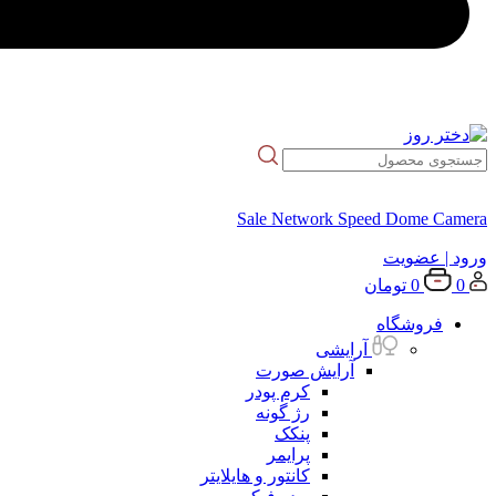
Sale Network Speed Dome Camera
ورود
| عضویت
0
0
تومان
فروشگاه
آرایشی
آرایش صورت
کرم پودر
رژ گونه
پنکک
پرایمر
کانتور و هایلایتر