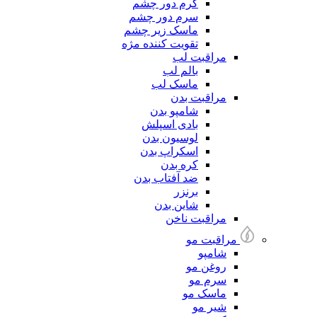
کرم دور چشم
سرم دور چشم
ماسک زیر چشم
تقویت کننده مژه
مراقبت لب
بالم لب
ماسک لب
مراقبت بدن
شامپو بدن
بادی اسپلش
لوسیون بدن
اسکراپ بدن
کره بدن
ضد آفتاب بدن
برنزر
شاین بدن
مراقبت ناخن
مراقبت مو
شامپو
روغن مو
سرم مو
ماسک مو
شیر مو