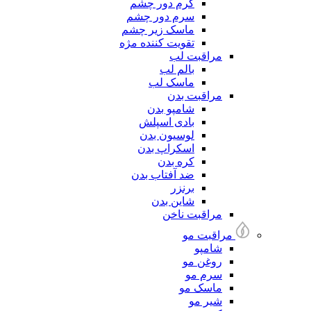
کرم دور چشم
سرم دور چشم
ماسک زیر چشم
تقویت کننده مژه
مراقبت لب
بالم لب
ماسک لب
مراقبت بدن
شامپو بدن
بادی اسپلش
لوسیون بدن
اسکراپ بدن
کره بدن
ضد آفتاب بدن
برنزر
شاین بدن
مراقبت ناخن
مراقبت مو
شامپو
روغن مو
سرم مو
ماسک مو
شیر مو