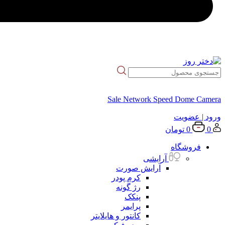
Sale Network Speed Dome Camera
ورود
| عضویت
0
0
تومان
فروشگاه
آرایشی
آرایش صورت
کرم پودر
رژ گونه
پنکک
پرایمر
کانتور و هایلایتر