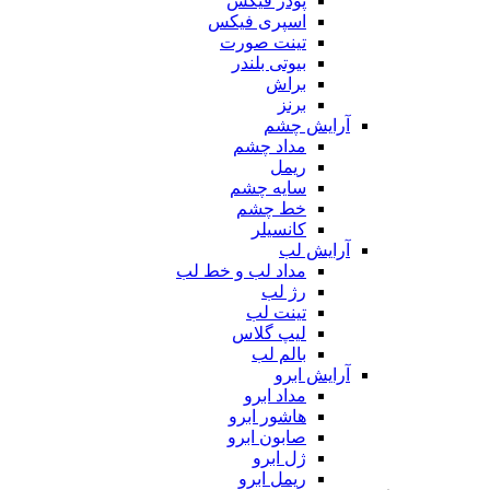
پودر فیکس
اسپری فیکس
تینت صورت
بیوتی بلندر
براش
برنز
آرایش چشم
مداد چشم
ریمل
سایه چشم
خط چشم
کانسیلر
آرایش لب
مداد لب و خط لب
رژ لب
تینت لب
لیپ گلاس
بالم لب
آرایش ابرو
مداد ابرو
هاشور ابرو
صابون ابرو
ژل ابرو
ریمل ابرو