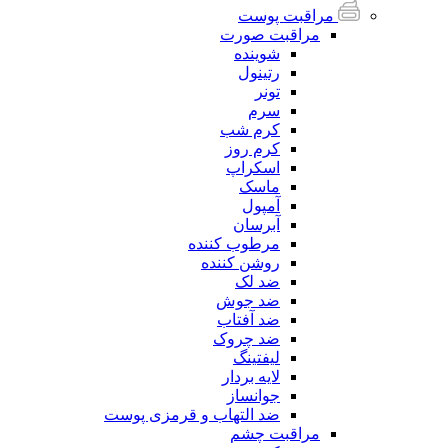
مراقبت پوست
مراقبت صورت
شوینده
رتینول
تونر
سرم
کرم شب
کرم روز
اسکراپ
ماسک
آمپول
آبرسان
مرطوب کننده
روشن کننده
ضد لک
ضد جوش
ضد آفتاب
ضد چروک
لیفتینگ
لایه بردار
جوانساز
ضد التهاب و قرمزی پوست
مراقبت چشم