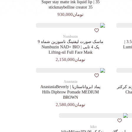
35 | Super stay matte ink liquid lip
stickmaybelline creator 35
تومان930,000
Numbuzin
کرم پودرجورجیوآرمانی کد 3.5 |
ماسک صورت لیفتینگ نامبوزین شماه 9
Lumin
پک 4 تایی | Numbuzin NAD+ BIO
Lifting-sil Full Face Mask
تومان2,150,000
Anastasia
د کرکتر
پماد ابرواناستازیا | AnastasiaBeverly
Chara
Hills Dipbrow Pomade MEDIUM
BROWN
تومان2,580,000
kiko
لیپ گلاس‌ برندکیکو 06 |kikoMilano3D