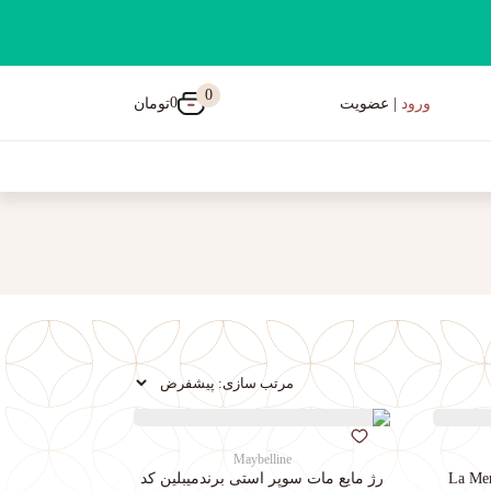
0
0
تومان
ورود
| عضویت
Maybelline
رژ مایع مات سوپر استی‌ برندمیبلین کد