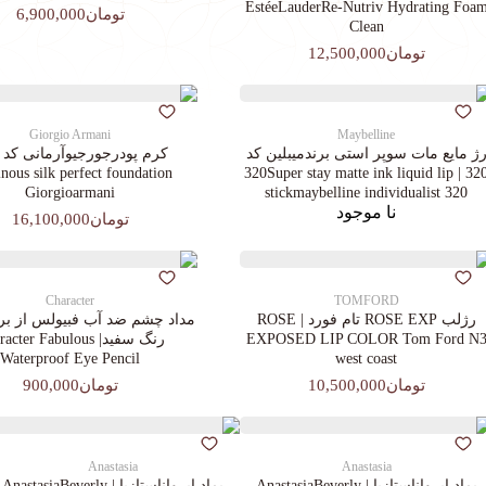
EstéeLauderRe-Nutriv Hydrating Foa
تومان6,900,000
Clean
تومان12,500,000
Giorgio Armani
Maybelline
ژ مایع مات سوپر استی‌ برندمیبلین کد
ous silk perfect foundation
320 | 320Super stay matte ink liquid lip
Giorgioarmani
stickmaybelline individualist 320
نا موجود
تومان16,100,000
Character
TOMFORD
رژلب ROSE EXP تام فورد | ROSE
مداد چشم ضد آب فبیولس از برن
EXPOSED LIP COLOR Tom Ford N
رنگ سفید| cter Fabulous
Waterproof Eye Pencil
west coast
تومان10,500,000
تومان900,000
Anastasia
Anastasia
پماد ابرواناستازیا | AnastasiaBeverly
پماد ابرواناستازیا | AnastasiaBeverly