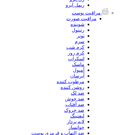
ریمل ابرو
مراقبت پوست
مراقبت صورت
شوینده
رتینول
تونر
سرم
کرم شب
کرم روز
اسکراپ
ماسک
آمپول
آبرسان
مرطوب کننده
روشن کننده
ضد لک
ضد جوش
ضد آفتاب
ضد چروک
لیفتینگ
لایه بردار
جوانساز
ضد التهاب و قرمزی پوست