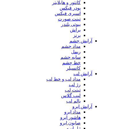
کانتور و هایلایتر
پودر فیکس
اسپری فیکس
تینت صورت
بیوتی بلندر
براش
برنز
آرایش چشم
مداد چشم
ریمل
سایه چشم
خط چشم
کانسیلر
آرایش لب
مداد لب و خط لب
رژ لب
تینت لب
لیپ گلاس
بالم لب
آرایش ابرو
مداد ابرو
هاشور ابرو
صابون ابرو
ژل ابرو