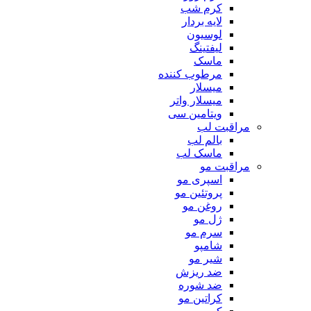
کرم شب
لایه بردار
لوسیون
لیفتینگ
ماسک
مرطوب کننده
میسلار
میسلار واتر
ویتامین سی
مراقبت لب
بالم لب
ماسک لب
مراقبت مو
اسپری مو
پروتئین مو
روغن مو
ژل مو
سرم مو
شامپو
شیر مو
ضد ریزش
ضد شوره
کراتین مو