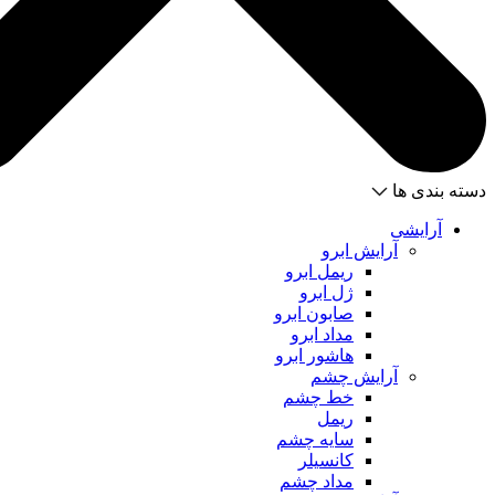
دسته بندی ها
آرایشی
آرایش ابرو
ریمل ابرو
ژل ابرو
صابون ابرو
مداد ابرو
هاشور ابرو
آرایش چشم
خط چشم
ریمل
سایه چشم
کانسیلر
مداد چشم