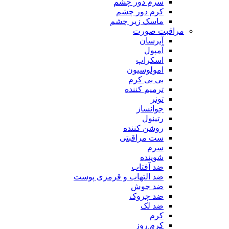
سرم دور چشم
کرم دور چشم
ماسک زیر چشم
مراقبت صورت
آبرسان
آمپول
اسکراپ
امولوسیون
بی بی کرم
ترمیم کننده
تونر
جوانساز
رتینول
روشن کننده
ست مراقبتی
سرم
شوینده
ضد آفتاب
ضد التهاب و قرمزی پوست
‌ضد جوش
ضد چروک
ضد لک
کرم
کرم روز