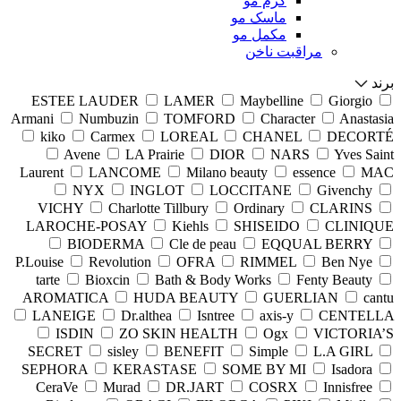
کرم مو
ماسک مو
مکمل مو
مراقبت ناخن
برند
ESTEE LAUDER
LAMER
Maybelline
Giorgio
Armani
Numbuzin
TOMFORD
Character
Anastasia
kiko
Carmex
LOREAL
CHANEL
DECORTÉ
Avene
LA Prairie
DIOR
NARS
Yves Saint
Laurent
LANCOME
Milano beauty
essence
MAC
NYX
INGLOT
LOCCITANE
Givenchy
VICHY
Charlotte Tillbury
Ordinary
CLARINS
LAROCHE-POSAY
Kiehls
SHISEIDO
CLINIQUE
BIODERMA
Cle de peau
EQQUAL BERRY
P.Louise
Revolution
OFRA
RIMMEL
Ben Nye
tarte
Bioxcin
Bath & Body Works
Fenty Beauty
AROMATICA
HUDA BEAUTY
GUERLIAN
cantu
LANEIGE
Dr.althea
Isntree
axis-y
CENTELLA
ISDIN
ZO SKIN HEALTH
Ogx
VICTORIA’S
SECRET
sisley
BENEFIT
Simple
L.A GIRL
SEPHORA
KERASTASE
SOME BY MI
Isadora
CeraVe
Murad
DR.JART
COSRX
Innisfree