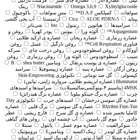
لیلی
عصاره انار
عصاره چای سبز
فرمنت نارگیل
Xylitylglucoside
Omega 3,6,9
Niacinamide
زینک
سولفات
کمپلکس D.A.F™
مس سولفات
باکوچیول
پپتاید
5-Cica
ALOE PDRN
آرتمیستا
آب یخی گلشی
سرامیدها
هیاتوین
رتینول
bio
شی‌باتر
Aquagenium™
آلوئه ورا
بیوتین
پودر کهربا
روغن و
عصاره رزماری
عصاره ریحان
عصاره ی ارکید طلایی
فناوری Cell Respiration™
روغن نارگیل
عسل
روغن
آووکادو
روغن اسطوخودوس
روغن درخت چای
سرکه
سیب
اسطوخودوس
الوئه ورا
روغن رزماری
روغن
زیتون
عصاره ی پوست پرتقال
ویتامین B
shea butter
روغن آرگان
عصاره پنبه
عصاره ژیپسوفیلا
سرامید
کپسولی
گل صد تومانی
تکنولوژی Skin-Empowering
Illuminator (عصاره ابریشم طلایی، مروارید ژاپنی، تیانین)
4MSK (پتاسیم ۴‑مِتوکسی‌سالیسیلات)
سرامیدها و اسیدهای
چرب
عصاره برگ جینکو بیلوبا
عصاره برگ هیدرانژیا
عصاره گل سوسن درخشان
اسیدهای چرب
تکنولوژی Day
Rhythm Fine‑Tun
عصاره گل سوسن
برگ قلبی
عصاره
کاملیا تخمیر شده
عصاره ی گل سرخ
قارچ ریشی
عطر
جادور
موم گل یاسمن
آب چشمه اون
روغن های گیاهی
سوکرالفیت
عصاره موم عسل
پانتول
سنتلا
عصاره گل لوندر
زینک اکسید
ویتامینE
پروبیوتیک
عصاره سنتلا
آلفا اربوتین
ازکوربیک اسید
تتراپپتاید