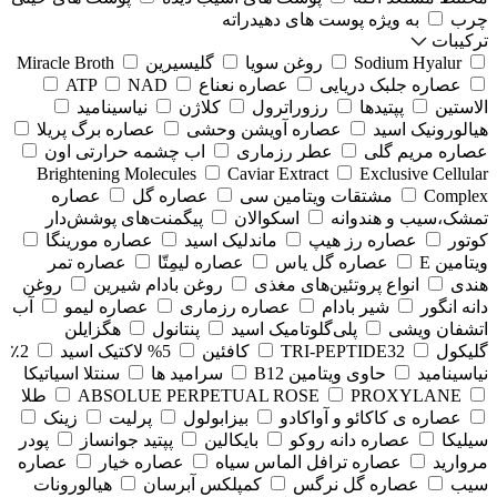
چرب
به ویژه پوست های دهیدراته
ترکیبات
Sodium Hyalur
روغن سویا
گلیسیرین
Miracle Broth
عصاره جلبک دریایی
عصاره نعناع
NAD
ATP
الاستین
پپتیدها
رزوراترول
کلاژن
⁠نیاسینامید
هیالورونیک اسید
عصاره آویشن وحشی
عصاره برگ پریلا
عصاره مریم گلی
عطر رزماری
اب چشمه حرارتی اون
Brightening Molecules
Caviar Extract
Exclusive Cellular
Complex
مشتقات ویتامین سی
عصاره گل
عصاره
تمشک،سیب و هندوانه
اسکوالان
پیگمنت‌های پوشش‌دار
کوتور
عصاره رز هیپ
ماندلیک اسید
عصاره مورینگا
ویتامین E
عصاره گل یاس
عصاره لیمِتّا
عصاره تمر
هندی
انواع پروتئین‌های مغذی
روغن بادام شیرین
روغن
دانه انگور
شیر بادام
عصاره رزماری
عصاره لیمو
آب
اتشفان ویشی
پلی‌گلوتامیک اسید
پنتانول
هگزایلن
گلیکول
TRI-PEPTIDE32
کافئین
5% لاکتیک اسید
2٪
نیاسینامید
حاوی ویتامین B12
سرامید ها
سنتلا اسیاتیکا
PROXYLANE
ABSOLUE PERPETUAL ROSE
طلا
عصاره ی کاکائو و آواکادو
بیزابولول
پرلیت
زینک
سیلیکا
عصاره دانه روکو
بایکالین
پپتید جوانساز
پودر
مروارید
عصاره ترافل الماس سیاه
عصاره خیار
عصاره
سیب
عصاره گل نرگس
کمپلکس آبرسان
هیالورونات