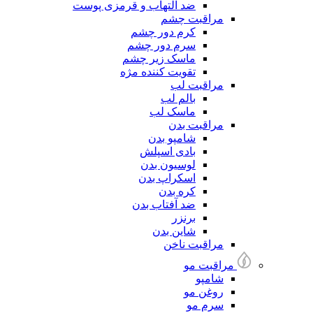
ضد التهاب و قرمزی پوست
مراقبت چشم
کرم دور چشم
سرم دور چشم
ماسک زیر چشم
تقویت کننده مژه
مراقبت لب
بالم لب
ماسک لب
مراقبت بدن
شامپو بدن
بادی اسپلش
لوسیون بدن
اسکراپ بدن
کره بدن
ضد آفتاب بدن
برنزر
شاین بدن
مراقبت ناخن
مراقبت مو
شامپو
روغن مو
سرم مو