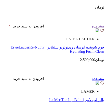
تومان
مشاهده
افزودن به سبد خرید
ESTEE LAUDER
فوم شوینده آبرسان ری‌نوتریواستیلادر | EstéeLauderRe-Nutriv
Hydrating Foam Clean
تومان12,500,000
مشاهده
افزودن به سبد خرید
LAMER
بالم لب لامر | La Mer The Lip Balm