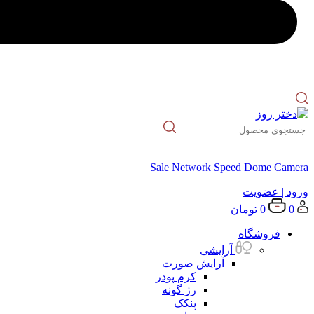
Sale Network Speed Dome Camera
ورود
| عضویت
0
0
تومان
فروشگاه
آرایشی
آرایش صورت
کرم پودر
رژ گونه
پنکک