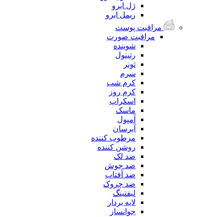
ژل ابرو
ریمل ابرو
مراقبت پوست
مراقبت صورت
شوینده
رتینول
تونر
سرم
کرم شب
کرم روز
اسکراپ
ماسک
آمپول
آبرسان
مرطوب کننده
روشن کننده
ضد لک
ضد جوش
ضد آفتاب
ضد چروک
لیفتینگ
لایه بردار
جوانساز