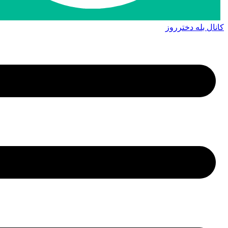
کانال بله دخترروز