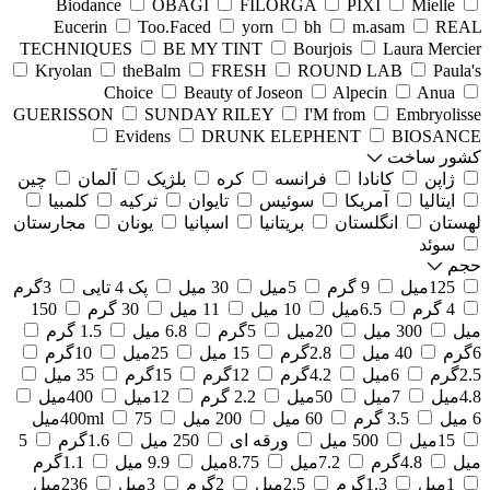
Biodance
OBAGI
FILORGA
PIXI
Mielle
Eucerin
Too.Faced
yorn
bh
m.asam
REAL
TECHNIQUES
BE MY TINT
Bourjois
Laura Mercier
Kryolan
theBalm
FRESH
ROUND LAB
Paula's
Choice
Beauty of Joseon
Alpecin
Anua
GUERISSON
SUNDAY RILEY
I'M from
Embryolisse
Evidens
DRUNK ELEPHENT
BIOSANCE
کشور ساخت
ژاپن
کانادا
فرانسه
کره
بلژیک
آلمان
چین
ایتالیا
آمریکا
سوئیس
تایوان
ترکیه
کلمبیا
لهستان
انگلستان
بریتانیا
اسپانیا
یونان
مجارستان
سوئد
حجم
125میل
9 گرم
5میل
30 میل
پک 4 تایی
3گرم
4 گرم
6.5میل
10 میل
11 میل
30 گرم
150
میل
300 میل
20میل
5گرم
6.8 میل
1.5 گرم
6گرم
40 میل
2.8گرم
15 میل
25میل
10گرم
2.5گرم
6میل
4.2گرم
12گرم
15گرم
35 میل
4.8میل
7میل
50میل
2.2 گرم
12میل
400میل
6 میل
3.5 گرم
60 میل
200 میل
75میل
400ml
15میل
500 میل
ورقه ای
250 میل
1.6گرم
5
میل
4.8گرم
7.2میل
8.75میل
9.9 میل
1.1گرم
1میل
1.3گرم
2.5میل
2گرم
3میل
236میل