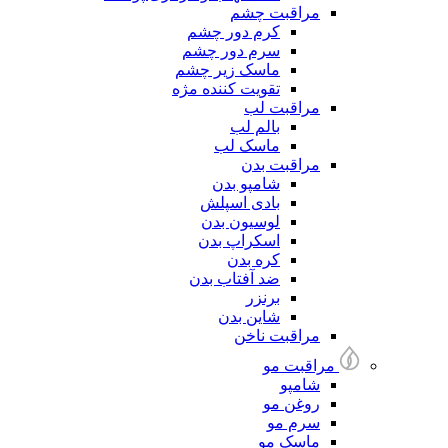
مراقبت چشم
کرم دور چشم
سرم دور چشم
ماسک زیر چشم
تقویت کننده مژه
مراقبت لب
بالم لب
ماسک لب
مراقبت بدن
شامپو بدن
بادی اسپلش
لوسیون بدن
اسکراپ بدن
کره بدن
ضد آفتاب بدن
برنزر
شاین بدن
مراقبت ناخن
مراقبت مو
شامپو
روغن مو
سرم مو
ماسک مو