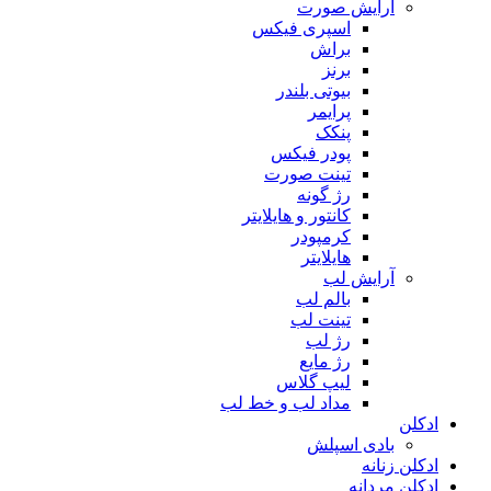
آرایش صورت
اسپری فیکس
براش
برنز
بیوتی بلندر
پرایمر
پنکک
پودر فیکس
تینت صورت
رژ گونه
کانتور و هایلایتر
کرمپودر
هایلایتر
آرایش لب
بالم لب
تینت لب
رژ لب
رژ مایع
لیپ گلاس
مداد لب و خط لب
ادکلن
بادی اسپلش
ادکلن زنانه
ادکلن مردانه