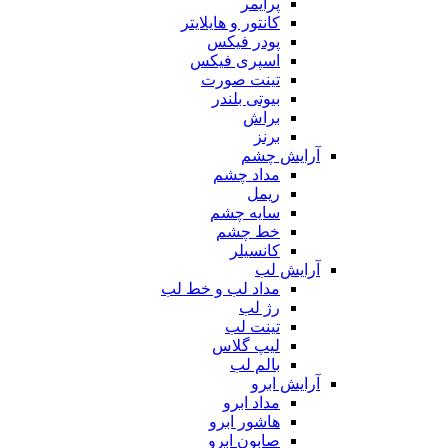
پرایمر
کانتور و هایلایتر
پودر فیکس
اسپری فیکس
تینت صورت
بیوتی بلندر
براش
برنز
آرایش چشم
مداد چشم
ریمل
سایه چشم
خط چشم
کانسیلر
آرایش لب
مداد لب و خط لب
رژ لب
تینت لب
لیپ گلاس
بالم لب
آرایش ابرو
مداد ابرو
هاشور ابرو
صابون ابرو