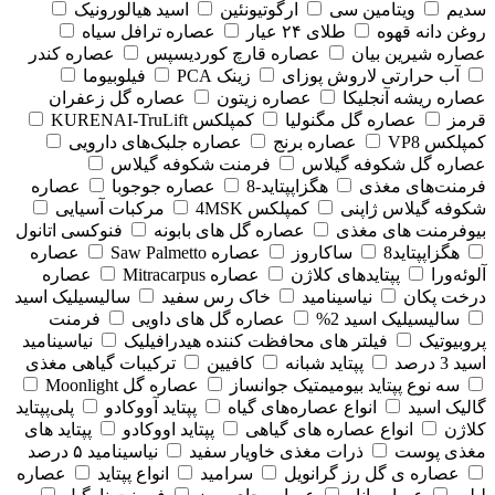
سدیم
ویتامین سی
ارگوتیونئین
اسید هیالورونیک
روغن دانه قهوه
طلای ۲۴ عیار
عصاره ترافل سیاه
عصاره شیرین بیان
عصاره قارچ کوردیسپس
عصاره کندر
آب حرارتی لاروش پوزای
زینک PCA
فیلوبیوما
عصاره ریشه آنجلیکا
عصاره زیتون
عصاره گل زعفران
قرمز
عصاره گل مگنولیا
کمپلکس KURENAI-TruLift
کمپلکس VP8
عصاره برنج
عصاره جلبک‌های دارویی
عصاره گل شکوفه گیلاس
فرمنت شکوفه گیلاس
فرمنت‌های مغذی
هگزاپپتاید-8
عصاره جوجوبا
عصاره
شکوفه گیلاس ژاپنی
کمپلکس 4MSK
مرکبات آسیایی
بیوفرمنت های مغذی
عصاره گل های بابونه
فنوکسی اتانول
هگزاپپتاید8
ساکاروز
عصاره Saw Palmetto
عصاره
آلوئه‌ورا
پپتایدهای کلاژن
عصاره Mitracarpus
عصاره
درخت پکان
نیاسینامید
خاک رس سفید
سالیسیلیک اسید
سالیسیلیک اسید 2%
عصاره گل های داویی
فرمنت
پروبیوتیک
فیلتر های محافظت کننده هیدرافیلیک
نیاسینامید
اسید 3 درصد
پپتاید شبانه
کافیین
ترکیبات گیاهی مغذی
سه نوع پپتاید بیومیمتیک جوانساز
عصاره گل Moonlight
گالیک اسید
انواع عصاره‌های گیاه
پپتاید آووکادو
پلی‌پپتاید
کلاژن
انواع عصاره های گیاهی
پپتاید اووکادو
پپتاید های
مغذی پوست
ذرات مغذی خاویار سفید
نیاسینامید ۵ درصد
عصاره ی گل رز گرانویل
سرامید
انواع پپتاید
عصاره