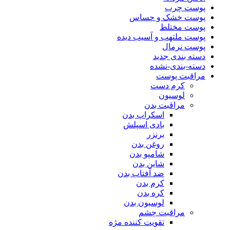
پوست چرب
پوست خشک و حساس
پوست مختلط
پوست ملتهب و آسیب دیده
پوست نرمال
دسته بندی جدید
دسته-بندی-نشده
مراقبت پوست
کرم دست
لوسیون
مراقبت بدن
اسکراپ بدن
بادی اسپلش
برنزر
روغن بدن
شامپو بدن
شاین بدن
ضد آفتاب بدن
کرم بدن
کره بدن
لوسیون بدن
مراقبت چشم
تقویت کننده مژه