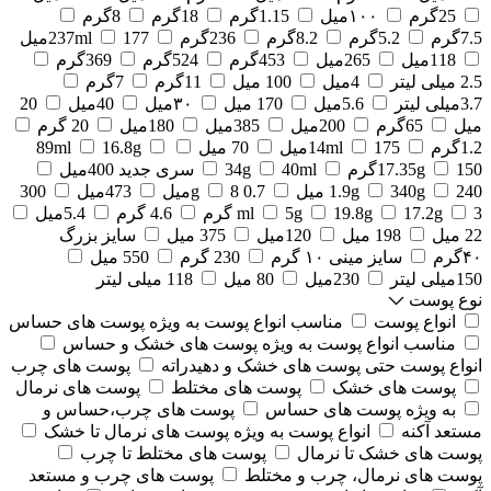
25گرم
۱۰۰میل
1.15گرم
18گرم
8گرم
7.5گرم
5.2گرم
8.2گرم
236گرم
177میل
237ml
118میل
265میل
453گرم
524گرم
369گرم
2.5 میلی لیتر
4میل
100 میل
11گرم
7گرم
3.7میلی لیتر
5.6میل
170 میل
۳۰میل
40میل
20
میل
65گرم
200میل
385میل
180میل
20 گرم
1.2گرم
175میل
14ml
70 میل
16.8g
89ml
150گرم
17.35g
40ml
34g
سری جدید 400میل
240 میل
340g
1.9g
0.7 g
8میل
473میل
300
3 گرم
17.2g
19.8g
5g
ml
4.6 گرم
5.4میل
22 میل
198 میل
120میل
375 میل
سایز بزرگ
۴۰گرم
سایز مینی ۱۰ گرم
230 گرم
550 میل
150میلی لیتر
230میل
80 میل
118 میلی لیتر
نوع پوست
انواع پوست
مناسب انواع پوست به ویژه پوست های حساس
مناسب انواع پوست به ویژه پوست های خشک و حساس
انواع پوست حتی پوست های خشک و دهیدراته
پوست های چرب
پوست های خشک
پوست های مختلط
پوست های نرمال
به ویژه پوست های حساس
پوست های چرب،حساس و
مستعد آکنه
انواع پوست به ویژه پوست های نرمال تا خشک
پوست های خشک تا نرمال
پوست های مختلط تا چرب
پوست های نرمال، چرب و مختلط
پوست های چرب و مستعد