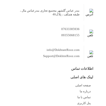
بندر عباس گلشهر مجتمع تجاری بندرعباس مال ،
طبقه همکف ، پلاک46
07633385936
09355068155
info@DokhtareRooz.com
Support@DokhtreRooz.com
اطلاعات تماس
لینک های اصلی
صفحه اصلی
درباره ما
تماس با ما
پنل کاربری