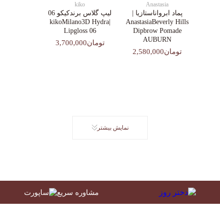
kiko
Anastasia
پماد ابرواناستازیا |
لیپ گلاس‌ برندکیکو 06
|kikoMilano3D Hydra
AnastasiaBeverly Hills
Lipgloss 06
Dipbrow Pomade
AUBURN
تومان3,700,000
تومان2,580,000
نمایش بیشتر
مشاوره سریع