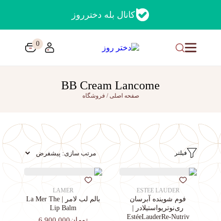
کانال بله دخترروز
0
BB Cream Lancome
صفحه اصلی
/
فروشگاه
فیلتر
LAMER
ESTEE LAUDER
فوم شوینده آبرسان
بالم لب لامر | La Mer The
ری‌نوتریواستیلادر |
Lip Balm
EstéeLauderRe-Nutriv
تومان6,900,000