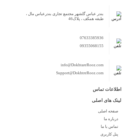
بندر عباس گلشهر مجتمع تجاری بندرعباس مال ،
طبقه همکف ، پلاک46
07633385936
09355068155
info@DokhtareRooz.com
Support@DokhtreRooz.com
اطلاعات تماس
لینک های اصلی
صفحه اصلی
درباره ما
تماس با ما
پنل کاربری