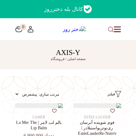
کانال بله دخترروز
0
AXIS-Y
صفحه اصلی
/
فروشگاه
فیلتر
LAMER
ESTEE LAUDER
فوم شوینده آبرسان
بالم لب لامر | La Mer The
ری‌نوتریواستیلادر |
Lip Balm
EstéeLauderRe-Nutriv
تومان6,900,000