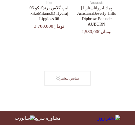
kiko
Anastasia
پماد ابرواناستازیا |
لیپ گلاس‌ برندکیکو 06
|kikoMilano3D Hydra
AnastasiaBeverly Hills
Lipgloss 06
Dipbrow Pomade
AUBURN
تومان3,700,000
تومان2,580,000
نمایش بیشتر
مشاوره سریع