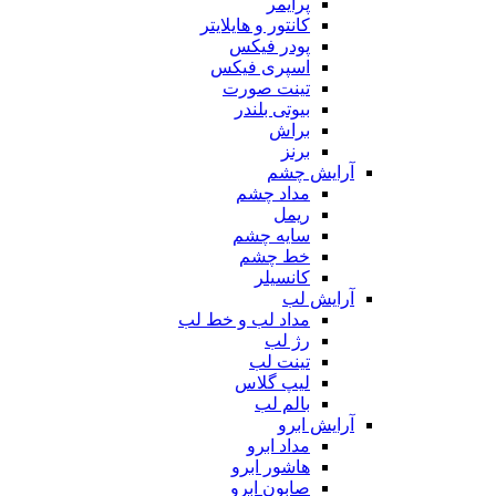
پرایمر
کانتور و هایلایتر
پودر فیکس
اسپری فیکس
تینت صورت
بیوتی بلندر
براش
برنز
آرایش چشم
مداد چشم
ریمل
سایه چشم
خط چشم
کانسیلر
آرایش لب
مداد لب و خط لب
رژ لب
تینت لب
لیپ گلاس
بالم لب
آرایش ابرو
مداد ابرو
هاشور ابرو
صابون ابرو