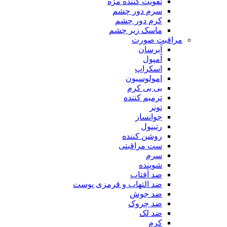
تقویت کننده مژه
سرم دور چشم
کرم دور چشم
ماسک زیر چشم
مراقبت صورت
آبرسان
آمپول
اسکراپ
امولوسیون
بی بی کرم
ترمیم کننده
تونر
جوانساز
رتینول
روشن کننده
ست مراقبتی
سرم
شوینده
ضد آفتاب
ضد التهاب و قرمزی پوست
‌ضد جوش
ضد چروک
ضد لک
کرم