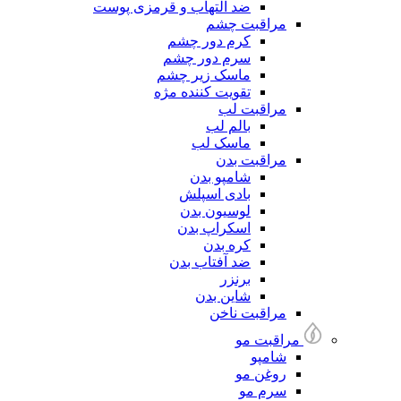
ضد التهاب و قرمزی پوست
مراقبت چشم
کرم دور چشم
سرم دور چشم
ماسک زیر چشم
تقویت کننده مژه
مراقبت لب
بالم لب
ماسک لب
مراقبت بدن
شامپو بدن
بادی اسپلش
لوسیون بدن
اسکراپ بدن
کره بدن
ضد آفتاب بدن
برنزر
شاین بدن
مراقبت ناخن
مراقبت مو
شامپو
روغن مو
سرم مو