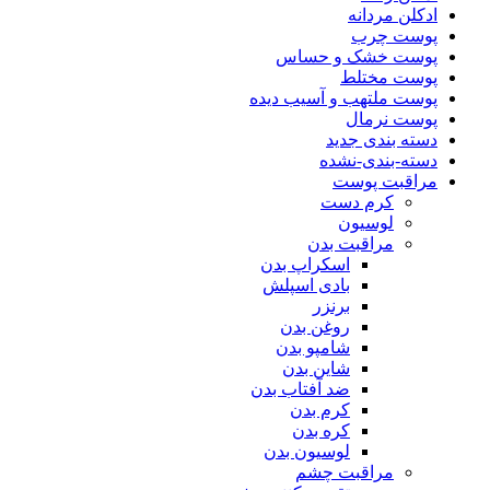
ادکلن مردانه
پوست چرب
پوست خشک و حساس
پوست مختلط
پوست ملتهب و آسیب دیده
پوست نرمال
دسته بندی جدید
دسته-بندی-نشده
مراقبت پوست
کرم دست
لوسیون
مراقبت بدن
اسکراپ بدن
بادی اسپلش
برنزر
روغن بدن
شامپو بدن
شاین بدن
ضد آفتاب بدن
کرم بدن
کره بدن
لوسیون بدن
مراقبت چشم