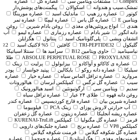
Complex
مشتقات ویتامین سی
عصاره گل
عصاره
تمشک،سیب و هندوانه
اسکوالان
پیگمنت‌های پوشش‌دار
کوتور
عصاره رز هیپ
ماندلیک اسید
عصاره مورینگا
ویتامین E
عصاره گل یاس
عصاره لیمِتّا
عصاره تمر
هندی
انواع پروتئین‌های مغذی
روغن بادام شیرین
روغن
دانه انگور
شیر بادام
عصاره رزماری
عصاره لیمو
آب
اتشفان ویشی
پلی‌گلوتامیک اسید
پنتانول
هگزایلن
گلیکول
TRI-PEPTIDE32
کافئین
5% لاکتیک اسید
2٪
نیاسینامید
حاوی ویتامین B12
سرامید ها
سنتلا اسیاتیکا
PROXYLANE
ABSOLUE PERPETUAL ROSE
طلا
عصاره ی کاکائو و آواکادو
بیزابولول
پرلیت
زینک
سیلیکا
عصاره دانه روکو
بایکالین
پپتید جوانساز
پودر
مروارید
عصاره ترافل الماس سیاه
عصاره خیار
عصاره
سیب
عصاره گل نرگس
کمپلکس آبرسان
هیالورونات
سدیم
ویتامین سی
ارگوتیونئین
اسید هیالورونیک
روغن دانه قهوه
طلای ۲۴ عیار
عصاره ترافل سیاه
عصاره شیرین بیان
عصاره قارچ کوردیسپس
عصاره کندر
آب حرارتی لاروش پوزای
زینک PCA
فیلوبیوما
عصاره ریشه آنجلیکا
عصاره زیتون
عصاره گل زعفران
قرمز
عصاره گل مگنولیا
کمپلکس KURENAI-TruLift
کمپلکس VP8
عصاره برنج
عصاره جلبک‌های دارویی
عصاره گل شکوفه گیلاس
فرمنت شکوفه گیلاس
فرمنت‌های مغذی
هگزاپپتاید-8
عصاره جوجوبا
عصاره