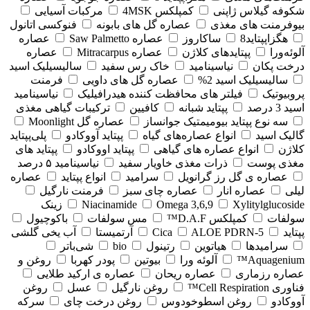
شکوفه گیلاس ژاپنی
کمپلکس 4MSK
مرکبات آسیایی
بیوفرمنت های مغذی
عصاره گل های بابونه
فنوکسی اتانول
هگزاپپتاید8
ساکاروز
عصاره Saw Palmetto
عصاره
آلوئه‌ورا
پپتایدهای کلاژن
عصاره Mitracarpus
عصاره
درخت پکان
نیاسینامید
خاک رس سفید
سالیسیلیک اسید
سالیسیلیک اسید 2%
عصاره گل های داویی
فرمنت
پروبیوتیک
فیلتر های محافظت کننده هیدرافیلیک
نیاسینامید
اسید 3 درصد
پپتاید شبانه
کافیین
ترکیبات گیاهی مغذی
سه نوع پپتاید بیومیمتیک جوانساز
عصاره گل Moonlight
گالیک اسید
انواع عصاره‌های گیاه
پپتاید آووکادو
پلی‌پپتاید
کلاژن
انواع عصاره های گیاهی
پپتاید اووکادو
پپتاید های
مغذی پوست
ذرات مغذی خاویار سفید
نیاسینامید ۵ درصد
عصاره ی گل رز گرانویل
سرامید
انواع پپتاید
عصاره
لیلی
عصاره انار
عصاره چای سبز
فرمنت نارگیل
Xylitylglucoside
Omega 3,6,9
Niacinamide
زینک
سولفات
کمپلکس D.A.F™
مس سولفات
باکوچیول
پپتاید
5-Cica
ALOE PDRN
آرتمیستا
آب یخی گلشی
سرامیدها
هیاتوین
رتینول
bio
شی‌باتر
Aquagenium™
آلوئه ورا
بیوتین
پودر کهربا
روغن و
عصاره رزماری
عصاره ریحان
عصاره ی ارکید طلایی
فناوری Cell Respiration™
روغن نارگیل
عسل
روغن
آووکادو
روغن اسطوخودوس
روغن درخت چای
سرکه