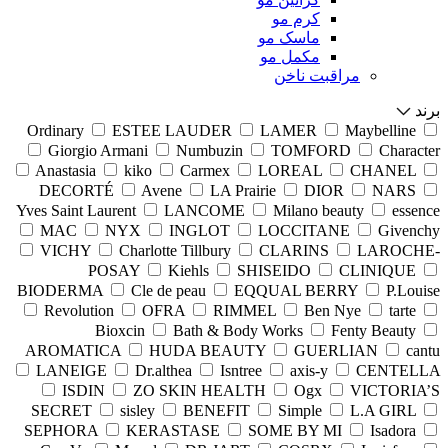
کرم مو
ماسک مو
مکمل مو
مراقبت ناخن
برند
Ordinary
ESTEE LAUDER
LAMER
Maybelline
Giorgio Armani
Numbuzin
TOMFORD
Character
Anastasia
kiko
Carmex
LOREAL
CHANEL
DECORTÉ
Avene
LA Prairie
DIOR
NARS
Yves Saint Laurent
LANCOME
Milano beauty
essence
MAC
NYX
INGLOT
LOCCITANE
Givenchy
VICHY
Charlotte Tillbury
CLARINS
LAROCHE-
POSAY
Kiehls
SHISEIDO
CLINIQUE
BIODERMA
Cle de peau
EQQUAL BERRY
P.Louise
Revolution
OFRA
RIMMEL
Ben Nye
tarte
Bioxcin
Bath & Body Works
Fenty Beauty
AROMATICA
HUDA BEAUTY
GUERLIAN
cantu
LANEIGE
Dr.althea
Isntree
axis-y
CENTELLA
ISDIN
ZO SKIN HEALTH
Ogx
VICTORIA’S
SECRET
sisley
BENEFIT
Simple
L.A GIRL
SEPHORA
KERASTASE
SOME BY MI
Isadora