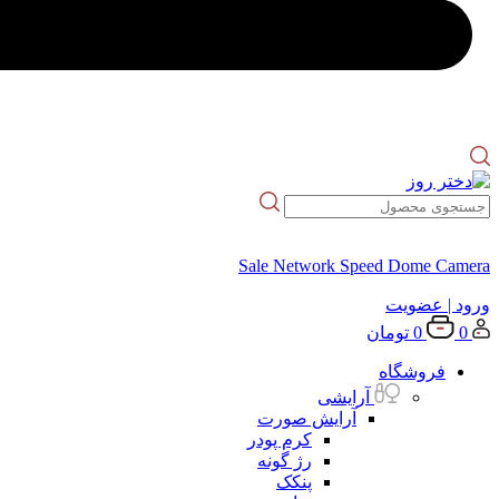
Sale Network Speed Dome Camera
ورود
| عضویت
0
0
تومان
فروشگاه
آرایشی
آرایش صورت
کرم پودر
رژ گونه
پنکک