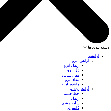
دسته بندی ها
آرایشی
آرایش ابرو
ریمل ابرو
ژل ابرو
صابون ابرو
مداد ابرو
هاشور ابرو
آرایش چشم
خط چشم
ریمل
سایه چشم
کانسیلر