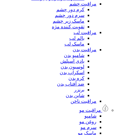
مراقبت چشم
کرم دور چشم
سرم دور چشم
ماسک زیر چشم
تقویت کننده مژه
مراقبت لب
بالم لب
ماسک لب
مراقبت بدن
شامپو بدن
بادی اسپلش
لوسیون بدن
اسکراپ بدن
کره بدن
ضد آفتاب بدن
برنزر
شاین بدن
مراقبت ناخن
مراقبت مو
شامپو
روغن مو
سرم مو
ماسک مو