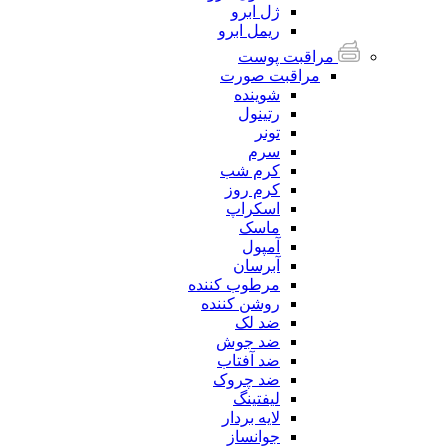
ژل ابرو
ریمل ابرو
مراقبت پوست
مراقبت صورت
شوینده
رتینول
تونر
سرم
کرم شب
کرم روز
اسکراپ
ماسک
آمپول
آبرسان
مرطوب کننده
روشن کننده
ضد لک
ضد جوش
ضد آفتاب
ضد چروک
لیفتینگ
لایه بردار
جوانساز