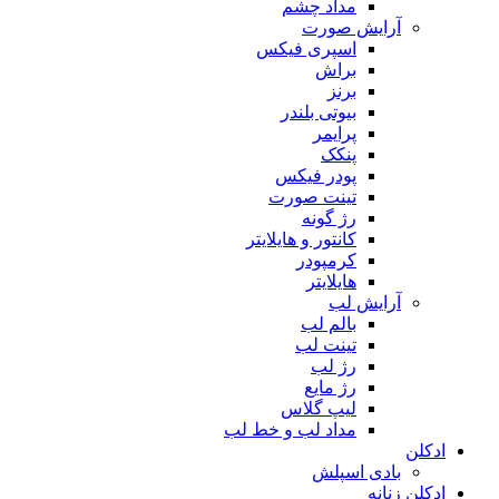
مداد چشم
آرایش صورت
اسپری فیکس
براش
برنز
بیوتی بلندر
پرایمر
پنکک
پودر فیکس
تینت صورت
رژ گونه
کانتور و هایلایتر
کرمپودر
هایلایتر
آرایش لب
بالم لب
تینت لب
رژ لب
رژ مایع
لیپ گلاس
مداد لب و خط لب
ادکلن
بادی اسپلش
ادکلن زنانه