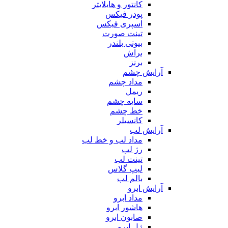
کانتور و هایلایتر
پودر فیکس
اسپری فیکس
تینت صورت
بیوتی بلندر
براش
برنز
آرایش چشم
مداد چشم
ریمل
سایه چشم
خط چشم
کانسیلر
آرایش لب
مداد لب و خط لب
رژ لب
تینت لب
لیپ گلاس
بالم لب
آرایش ابرو
مداد ابرو
هاشور ابرو
صابون ابرو
ژل ابرو