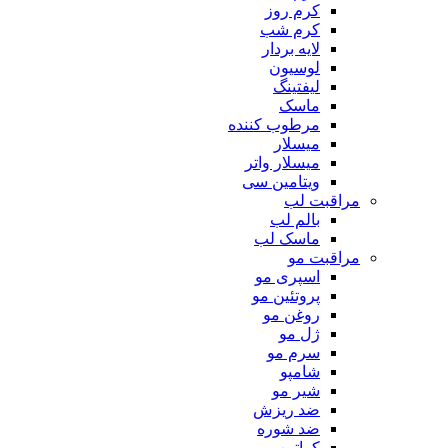
کرم روز
کرم شب
لایه بردار
لوسیون
لیفتینگ
ماسک
مرطوب کننده
میسلار
میسلار واتر
ویتامین سی
مراقبت لب
بالم لب
ماسک لب
مراقبت مو
اسپری مو
پروتئین مو
روغن مو
ژل مو
سرم مو
شامپو
شیر مو
ضد ریزش
ضد شوره
کراتین مو