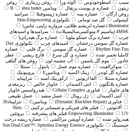
سیب
اسطوخودوس
الوئه ورا
روغن رزماری
روغن
زیتون
عصاره ی پوست پرتقال
ویتامین B
shea butter
روغن آرگان
عصاره پنبه
عصاره ژیپسوفیلا
سرامید
کپسولی
گل صد تومانی
تکنولوژی Skin-Empowering
Illuminator (عصاره ابریشم طلایی، مروارید ژاپنی، تیانین)
4MSK (پتاسیم ۴‑مِتوکسی‌سالیسیلات)
سرامیدها و اسیدهای
چرب
عصاره برگ جینکو بیلوبا
عصاره برگ هیدرانژیا
عصاره گل سوسن درخشان
اسیدهای چرب
تکنولوژی Day
Rhythm Fine‑Tun
عصاره گل سوسن
برگ قلبی
عصاره
کاملیا تخمیر شده
عصاره ی گل سرخ
قارچ ریشی
عطر
جادور
موم گل یاسمن
آب چشمه اون
روغن های گیاهی
سوکرالفیت
عصاره موم عسل
پانتول
سنتلا
عصاره گل لوندر
زینک اکسید
ویتامینE
پروبیوتیک
عصاره سنتلا
آلفا اربوتین
ازکوربیک اسید
تتراپپتاید
عصاره پلانگتون
انتی اکسیدان
خاویار خالص
ریزمغذی
های خاویار
فناوری Cellular Complex
هیدرواسنس خاویار
آنتی اکسیدان
ژل رویال
عسل سفید
عسل طبیعی
فناوری (‏Dynamic Blackbee Repair)
ویتامینC
تتراپپتاد30
آلانتوئین
فیلتر های فیزیکی و شیمیایی ترکیبی
Skin-
UV فیلتر های پیشرفته
Empowering Illuminator
پروتئین
هیدرولیز شده
عصاره آویشن مراکشی
عصاره ریشه درخت
جینسینگ
تکنولوژی Sun Dual Care™، Spirulina Energy Essence
سدیم PCA
سریسین هیدرولیز شده
عصاره