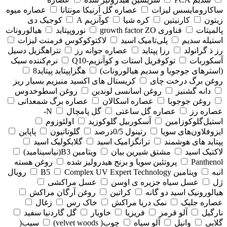
ساکارومایسس لیزات
عصاره گل آرنیکا مونتانا
عصاره میوه
زیتون
کارنیتین
کره شیا
کوآنزیم A
کوجیک دی
پالمیتات
فناوری growth factor ZO
نوروپپتاید
هیالورونات
استیله سدیم
پلی‌تامیک اسید
لاکتوکوکوس فرمنت لیزات
رز ذ گرانولد
رزا پپتاید
عصاره جوانه رز
تتراهگزیل دسیل
آسکوربات
توکوفریل استات و کوآنزیم-Q10
نرم‌کننده سبک
(استرهای جوجوبا و سدیم هیالورونات)
هگزاپپتاید پپتاید8
روغن برگ درخت چای
کریستال های اکسید منیزیم بسیار ریز
دانه گشنیز
روغن اسانسی لوندین
روغن اسطوخدوس
روغن جوجوبا
عصاره اسکالان
عصاره برگ شمعدانی
عصاره رز
عصاره گل ساعتی
گل پامچال
N-
استیل‌گلوکوزامین
آسکوربیل گلوکوزید
اولئوزوم
ایزوفلاون‌های سویا
رتینول 0/5درصد
گلوتاتیون
پاپاین
پپتاید های هوشمند
ترانگزامیک اسید
گلایکولیک اسید
لاکتیک اسید
مشتق شیرین بیان
ویتامین B3(نیاسینامید)
Panthenol
پروتئین سویا و برنج هیدرولیز شده
روغن هسته
انبه
ویتامین B5
Complex UV Expert Technology
رویال
ژل
عسل سیاه جزیره ی اوسن
عسل مراکشی
هیالورونیک اسید دو گانه
کراتین
روغن آرگان مراکش
عصاره جلبک
نمک دریا مراکش
خاک رس
زغال
نارگیل
آلو قرمز
فریزیا
خاویار
گل گاردنیا سفید
گلابی
وانیل
آلو سیاه
چوب( velvet woods)
سیب(