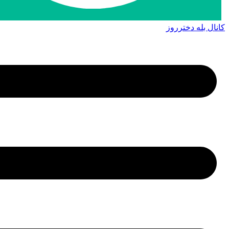
کانال بله دخترروز