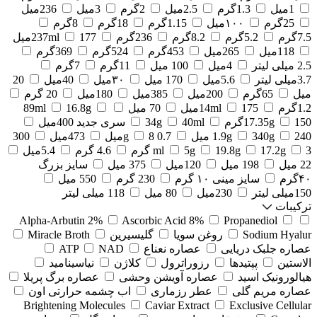
1میل
1.3گرم
2.5میل
2گرم
3میل
236میل
25گرم
۱۰۰میل
1.15گرم
18گرم
8گرم
7.5گرم
5.2گرم
8.2گرم
236گرم
177میل
237ml
118میل
265میل
453گرم
524گرم
369گرم
2.5 میلی لیتر
4میل
100 میل
11گرم
7گرم
3.7میلی لیتر
5.6میل
170 میل
۳۰میل
40میل
20
میل
65گرم
200میل
385میل
180میل
20 گرم
1.2گرم
175میل
14ml
70 میل
16.8g
89ml
150گرم
17.35g
40ml
34g
سری جدید 400میل
240 میل
340g
1.9g
0.7 g
8میل
473میل
300
3 گرم
17.2g
19.8g
5g
ml
4.6 گرم
5.4میل
22 میل
198 میل
120میل
375 میل
سایز بزرگ
۴۰گرم
سایز مینی ۱۰ گرم
230 گرم
550 میل
150میلی لیتر
230میل
80 میل
118 میلی لیتر
ترکیبات
Alpha-Arbutin 2%
Ascorbic Acid 8%
Propanediol
Sodium Hyalur
روغن سویا
گلیسیرین
Miracle Broth
عصاره جلبک دریایی
عصاره نعناع
NAD
ATP
الاستین
پپتیدها
رزوراترول
کلاژن
⁠نیاسینامید
هیالورونیک اسید
عصاره آویشن وحشی
عصاره برگ پریلا
عصاره مریم گلی
عطر رزماری
اب چشمه حرارتی اون
Brightening Molecules
Caviar Extract
Exclusive Cellular