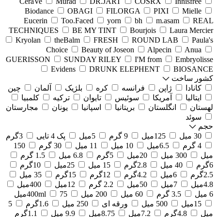
CeraVe
Murad
DR.JART
COSRX
Innisfree
Biodance
OBAGI
FILORGA
PIXI
Mielle
Eucerin
Too.Faced
yorn
bh
m.asam
REAL
TECHNIQUES
BE MY TINT
Bourjois
Laura Mercier
Kryolan
theBalm
FRESH
ROUND LAB
Paula's
Choice
Beauty of Joseon
Alpecin
Anua
GUERISSON
SUNDAY RILEY
I'M from
Embryolisse
Evidens
DRUNK ELEPHENT
BIOSANCE
کشور ساخت
کانادا
ژاپن
فرانسه
کره
بلژیک
آلمان
چین
ایتالیا
آمریکا
سوئیس
تایوان
ترکیه
کلمبیا
لهستان
انگلستان
بریتانیا
اسپانیا
یونان
مجارستان
سوئد
حجم
30 میل
125میل
9 گرم
5میل
پک 4 تایی
3گرم
4 گرم
6.5میل
10 میل
11 میل
30 گرم
150
میل
300 میل
20میل
5گرم
6.8 میل
1.5 گرم
6گرم
40 میل
2.8گرم
15 میل
25میل
10گرم
2.5گرم
6میل
4.2گرم
12گرم
15گرم
35 میل
4.8میل
7میل
50میل
2.2 گرم
12میل
400میل
6 میل
3.5 گرم
60 میل
200 میل
75میل
400ml
15میل
500 میل
ورقه ای
250 میل
1.6گرم
5
میل
4.8گرم
7.2میل
8.75میل
9.9 میل
1.1گرم