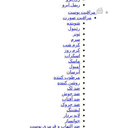
ریمل ابرو
مراقبت پوست
مراقبت صورت
شوینده
رتینول
تونر
سرم
کرم شب
کرم روز
اسکراپ
ماسک
آمپول
آبرسان
مرطوب کننده
روشن کننده
ضد لک
ضد جوش
ضد آفتاب
ضد چروک
لیفتینگ
لایه بردار
جوانساز
ضد التهاب و قرمزی پوست