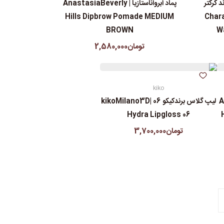
 کرکتر
پماد ابرواناستازیا | AnastasiaBeverly
Charact
Hills Dipbrow Pomade MEDIUM
BROWN
Wa
تومان2,580,000
kiko
An
لیپ گلاس‌ برندکیکو 06 |kikoMilano3D
Hydra Lipgloss 06
تومان3,700,000