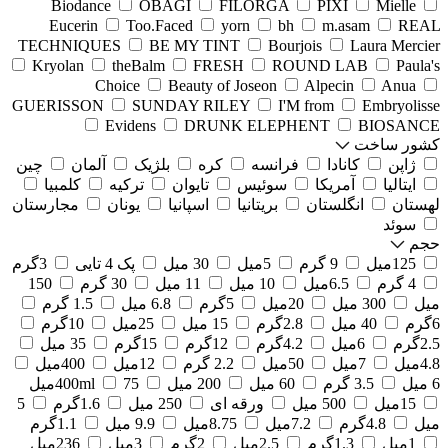
Biodance
OBAGI
FILORGA
PIXI
Mielle
Eucerin
Too.Faced
yorn
bh
m.asam
REAL
TECHNIQUES
BE MY TINT
Bourjois
Laura Mercier
Kryolan
theBalm
FRESH
ROUND LAB
Paula's
Choice
Beauty of Joseon
Alpecin
Anua
GUERISSON
SUNDAY RILEY
I'M from
Embryolisse
Evidens
DRUNK ELEPHENT
BIOSANCE
کشور ساخت
ژاپن
کانادا
فرانسه
کره
بلژیک
آلمان
چین
ایتالیا
آمریکا
سوئیس
تایوان
ترکیه
کلمبیا
لهستان
انگلستان
بریتانیا
اسپانیا
یونان
مجارستان
سوئد
حجم
125میل
9 گرم
5میل
30 میل
پک 4 تایی
3گرم
4 گرم
6.5میل
10 میل
11 میل
30 گرم
150
میل
300 میل
20میل
5گرم
6.8 میل
1.5 گرم
6گرم
40 میل
2.8گرم
15 میل
25میل
10گرم
2.5گرم
6میل
4.2گرم
12گرم
15گرم
35 میل
4.8میل
7میل
50میل
2.2 گرم
12میل
400میل
6 میل
3.5 گرم
60 میل
200 میل
75میل
400ml
15میل
500 میل
ورقه ای
250 میل
1.6گرم
5
میل
4.8گرم
7.2میل
8.75میل
9.9 میل
1.1گرم
1میل
1.3گرم
2.5میل
2گرم
3میل
236میل