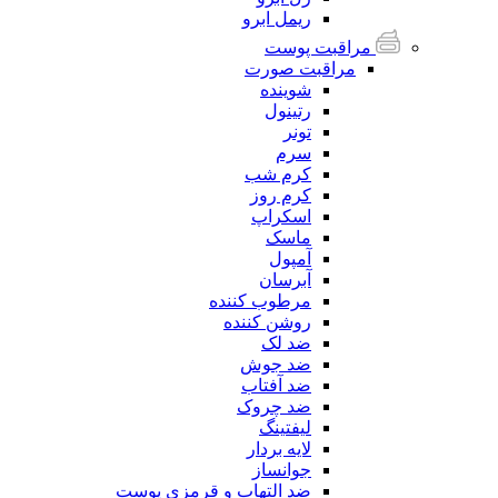
ریمل ابرو
مراقبت پوست
مراقبت صورت
شوینده
رتینول
تونر
سرم
کرم شب
کرم روز
اسکراپ
ماسک
آمپول
آبرسان
مرطوب کننده
روشن کننده
ضد لک
ضد جوش
ضد آفتاب
ضد چروک
لیفتینگ
لایه بردار
جوانساز
ضد التهاب و قرمزی پوست