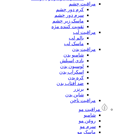
مراقبت چشم
کرم دور چشم
سرم دور چشم
ماسک زیر چشم
تقویت کننده مژه
مراقبت لب
بالم لب
ماسک لب
مراقبت بدن
شامپو بدن
بادی اسپلش
لوسیون بدن
اسکراپ بدن
کره بدن
ضد آفتاب بدن
برنزر
شاین بدن
مراقبت ناخن
مراقبت مو
شامپو
روغن مو
سرم مو
ماسک مو