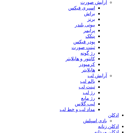
آرایش صورت
اسپری فیکس
براش
برنز
بیوتی بلندر
پرایمر
پنکک
پودر فیکس
تینت صورت
رژ گونه
کانتور و هایلایتر
کرمپودر
هایلایتر
آرایش لب
بالم لب
تینت لب
رژ لب
رژ مایع
لیپ گلاس
مداد لب و خط لب
ادکلن
بادی اسپلش
ادکلن زنانه
ادکلن مردانه