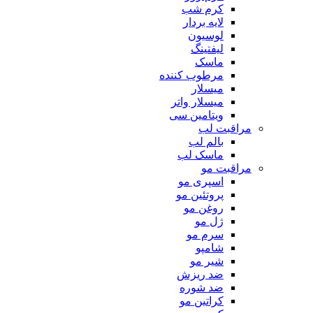
کرم شب
لایه بردار
لوسیون
لیفتینگ
ماسک
مرطوب کننده
میسلار
میسلار واتر
ویتامین سی
مراقبت لب
بالم لب
ماسک لب
مراقبت مو
اسپری مو
پروتئین مو
روغن مو
ژل مو
سرم مو
شامپو
شیر مو
ضد ریزش
ضد شوره
کراتین مو