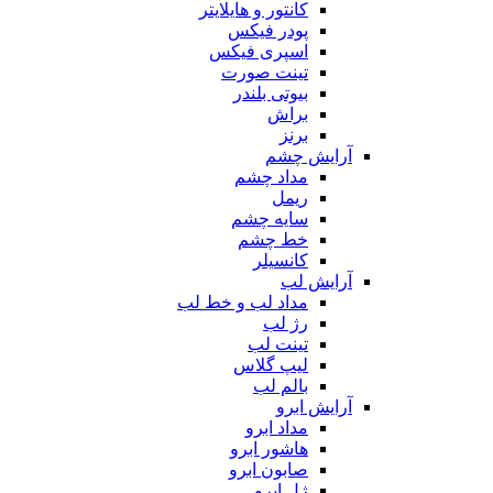
کانتور و هایلایتر
پودر فیکس
اسپری فیکس
تینت صورت
بیوتی بلندر
براش
برنز
آرایش چشم
مداد چشم
ریمل
سایه چشم
خط چشم
کانسیلر
آرایش لب
مداد لب و خط لب
رژ لب
تینت لب
لیپ گلاس
بالم لب
آرایش ابرو
مداد ابرو
هاشور ابرو
صابون ابرو
ژل ابرو