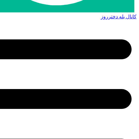
کانال بله دخترروز