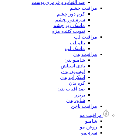
ضد التهاب و قرمزی پوست
مراقبت چشم
کرم دور چشم
سرم دور چشم
ماسک زیر چشم
تقویت کننده مژه
مراقبت لب
بالم لب
ماسک لب
مراقبت بدن
شامپو بدن
بادی اسپلش
لوسیون بدن
اسکراپ بدن
کره بدن
ضد آفتاب بدن
برنزر
شاین بدن
مراقبت ناخن
مراقبت مو
شامپو
روغن مو
سرم مو