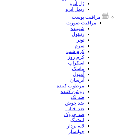
ژل ابرو
ریمل ابرو
مراقبت پوست
مراقبت صورت
شوینده
رتینول
تونر
سرم
کرم شب
کرم روز
اسکراپ
ماسک
آمپول
آبرسان
مرطوب کننده
روشن کننده
ضد لک
ضد جوش
ضد آفتاب
ضد چروک
لیفتینگ
لایه بردار
جوانساز