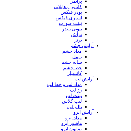
پرایمر
کانتور و هایلایتر
پودر فیکس
اسپری فیکس
تینت صورت
بیوتی بلندر
براش
برنز
آرایش چشم
مداد چشم
ریمل
سایه چشم
خط چشم
کانسیلر
آرایش لب
مداد لب و خط لب
رژ لب
تینت لب
لیپ گلاس
بالم لب
آرایش ابرو
مداد ابرو
هاشور ابرو
صابون ابرو