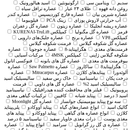
سدیم
ویتامین سی
ارگوتیونئین
اسید هیالورونیک
روغن دانه قهوه
طلای ۲۴ عیار
عصاره ترافل سیاه
عصاره شیرین بیان
عصاره قارچ کوردیسپس
عصاره کندر
آب حرارتی لاروش پوزای
زینک PCA
فیلوبیوما
عصاره ریشه آنجلیکا
عصاره زیتون
عصاره گل زعفران
قرمز
عصاره گل مگنولیا
کمپلکس KURENAI-TruLift
کمپلکس VP8
عصاره برنج
عصاره جلبک‌های دارویی
عصاره گل شکوفه گیلاس
فرمنت شکوفه گیلاس
فرمنت‌های مغذی
هگزاپپتاید-8
عصاره جوجوبا
عصاره
شکوفه گیلاس ژاپنی
کمپلکس 4MSK
مرکبات آسیایی
بیوفرمنت های مغذی
عصاره گل های بابونه
فنوکسی اتانول
هگزاپپتاید8
ساکاروز
عصاره Saw Palmetto
عصاره
آلوئه‌ورا
پپتایدهای کلاژن
عصاره Mitracarpus
عصاره
درخت پکان
نیاسینامید
خاک رس سفید
سالیسیلیک اسید
سالیسیلیک اسید 2%
عصاره گل های داویی
فرمنت
پروبیوتیک
فیلتر های محافظت کننده هیدرافیلیک
نیاسینامید
اسید 3 درصد
پپتاید شبانه
کافیین
ترکیبات گیاهی مغذی
سه نوع پپتاید بیومیمتیک جوانساز
عصاره گل Moonlight
گالیک اسید
انواع عصاره‌های گیاه
پپتاید آووکادو
پلی‌پپتاید
کلاژن
انواع عصاره های گیاهی
پپتاید اووکادو
پپتاید های
مغذی پوست
ذرات مغذی خاویار سفید
نیاسینامید ۵ درصد
عصاره ی گل رز گرانویل
سرامید
انواع پپتاید
عصاره