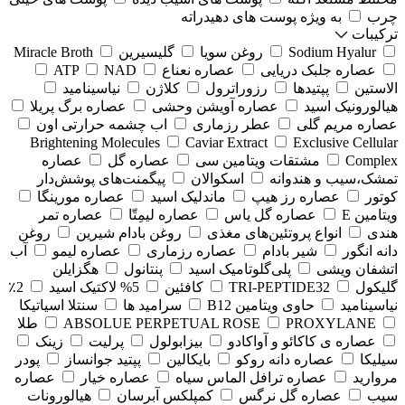
چرب
به ویژه پوست های دهیدراته
ترکیبات
Sodium Hyalur
روغن سویا
گلیسیرین
Miracle Broth
عصاره جلبک دریایی
عصاره نعناع
NAD
ATP
الاستین
پپتیدها
رزوراترول
کلاژن
⁠نیاسینامید
هیالورونیک اسید
عصاره آویشن وحشی
عصاره برگ پریلا
عصاره مریم گلی
عطر رزماری
اب چشمه حرارتی اون
Brightening Molecules
Caviar Extract
Exclusive Cellular
Complex
مشتقات ویتامین سی
عصاره گل
عصاره
تمشک،سیب و هندوانه
اسکوالان
پیگمنت‌های پوشش‌دار
کوتور
عصاره رز هیپ
ماندلیک اسید
عصاره مورینگا
ویتامین E
عصاره گل یاس
عصاره لیمِتّا
عصاره تمر
هندی
انواع پروتئین‌های مغذی
روغن بادام شیرین
روغن
دانه انگور
شیر بادام
عصاره رزماری
عصاره لیمو
آب
اتشفان ویشی
پلی‌گلوتامیک اسید
پنتانول
هگزایلن
گلیکول
TRI-PEPTIDE32
کافئین
5% لاکتیک اسید
2٪
نیاسینامید
حاوی ویتامین B12
سرامید ها
سنتلا اسیاتیکا
PROXYLANE
ABSOLUE PERPETUAL ROSE
طلا
عصاره ی کاکائو و آواکادو
بیزابولول
پرلیت
زینک
سیلیکا
عصاره دانه روکو
بایکالین
پپتید جوانساز
پودر
مروارید
عصاره ترافل الماس سیاه
عصاره خیار
عصاره
سیب
عصاره گل نرگس
کمپلکس آبرسان
هیالورونات