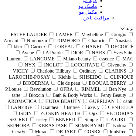
کرم مو
ماسک مو
مکمل مو
مراقبت ناخن
برند
ESTEE LAUDER
LAMER
Maybelline
Giorgio
Armani
Numbuzin
TOMFORD
Character
Anastasia
kiko
Carmex
LOREAL
CHANEL
DECORTÉ
Avene
LA Prairie
DIOR
NARS
Yves Saint
Laurent
LANCOME
Milano beauty
essence
MAC
NYX
INGLOT
LOCCITANE
Givenchy
VICHY
Charlotte Tillbury
Ordinary
CLARINS
LAROCHE-POSAY
Kiehls
SHISEIDO
CLINIQUE
BIODERMA
Cle de peau
EQQUAL BERRY
P.Louise
Revolution
OFRA
RIMMEL
Ben Nye
tarte
Bioxcin
Bath & Body Works
Fenty Beauty
AROMATICA
HUDA BEAUTY
GUERLIAN
cantu
LANEIGE
Dr.althea
Isntree
axis-y
CENTELLA
ISDIN
ZO SKIN HEALTH
Ogx
VICTORIA’S
SECRET
sisley
BENEFIT
Simple
L.A GIRL
SEPHORA
KERASTASE
SOME BY MI
Isadora
CeraVe
Murad
DR.JART
COSRX
Innisfree