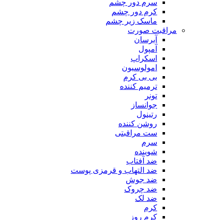
سرم دور چشم
کرم دور چشم
ماسک زیر چشم
مراقبت صورت
آبرسان
آمپول
اسکراپ
امولوسیون
بی بی کرم
ترمیم کننده
تونر
جوانساز
رتینول
روشن کننده
ست مراقبتی
سرم
شوینده
ضد آفتاب
ضد التهاب و قرمزی پوست
‌ضد جوش
ضد چروک
ضد لک
کرم
کرم روز