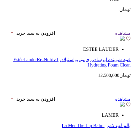
تومان
مشاهده
افزودن به سبد خرید
ESTEE LAUDER
فوم شوینده آبرسان ری‌نوتریواستیلادر | EstéeLauderRe-Nutriv
Hydrating Foam Clean
تومان12,500,000
مشاهده
افزودن به سبد خرید
LAMER
بالم لب لامر | La Mer The Lip Balm