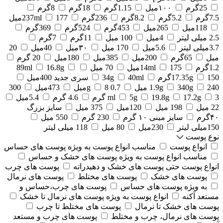
25گرم
۱۰۰میل
1.15گرم
18گرم
8گرم
7.5گرم
5.2گرم
8.2گرم
236گرم
177میل
237ml
118میل
265میل
453گرم
524گرم
369گرم
2.5 میلی لیتر
4میل
100 میل
11گرم
7گرم
3.7میلی لیتر
5.6میل
170 میل
۳۰میل
40میل
20
میل
65گرم
200میل
385میل
180میل
20 گرم
1.2گرم
175میل
14ml
70 میل
16.8g
89ml
150گرم
17.35g
40ml
34g
سری جدید 400میل
240 میل
340g
1.9g
0.7 g
8میل
473میل
300
3 گرم
17.2g
19.8g
5g
ml
4.6 گرم
5.4میل
22 میل
198 میل
120میل
375 میل
سایز بزرگ
۴۰گرم
سایز مینی ۱۰ گرم
230 گرم
550 میل
150میلی لیتر
230میل
80 میل
118 میلی لیتر
نوع پوست
انواع پوست
مناسب انواع پوست به ویژه پوست های حساس
مناسب انواع پوست به ویژه پوست های خشک و حساس
انواع پوست حتی پوست های خشک و دهیدراته
پوست های چرب
پوست های خشک
پوست های مختلط
پوست های نرمال
به ویژه پوست های حساس
پوست های چرب،حساس و
مستعد آکنه
انواع پوست به ویژه پوست های نرمال تا خشک
پوست های خشک تا نرمال
پوست های مختلط تا چرب
پوست های نرمال، چرب و مختلط
پوست های چرب و مستعد