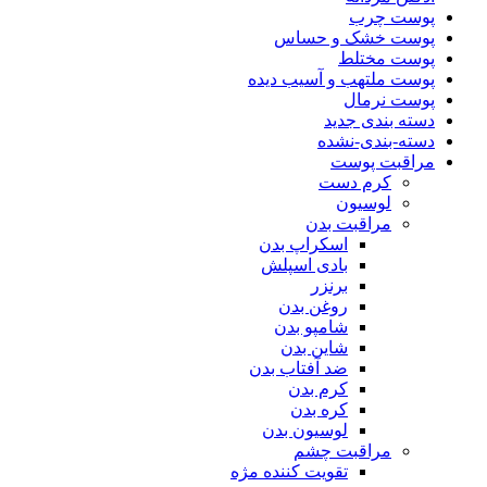
پوست چرب
پوست خشک و حساس
پوست مختلط
پوست ملتهب و آسیب دیده
پوست نرمال
دسته بندی جدید
دسته-بندی-نشده
مراقبت پوست
کرم دست
لوسیون
مراقبت بدن
اسکراپ بدن
بادی اسپلش
برنزر
روغن بدن
شامپو بدن
شاین بدن
ضد آفتاب بدن
کرم بدن
کره بدن
لوسیون بدن
مراقبت چشم
تقویت کننده مژه