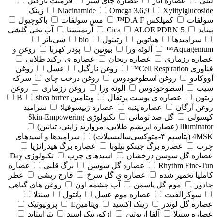
لیلی
عصاره انار
عصاره چای سبز
فرمنت نارگیل
Xylitylglucoside
Omega 3,6,9
Niacinamide
زینک
سولفات
کمپلکس D.A.F™
مس سولفات
باکوچیول
پپتاید
5-Cica
ALOE PDRN
آرتمیستا
آب یخی گلشی
سرامیدها
هیاتوین
رتینول
bio
شی‌باتر
Aquagenium™
آلوئه ورا
بیوتین
پودر کهربا
روغن و
عصاره رزماری
عصاره ریحان
عصاره ی ارکید طلایی
فناوری Cell Respiration™
روغن نارگیل
عسل
روغن
آووکادو
روغن اسطوخودوس
روغن درخت چای
سرکه
سیب
اسطوخودوس
الوئه ورا
روغن رزماری
روغن
زیتون
عصاره ی پوست پرتقال
ویتامین B
shea butter
روغن آرگان
عصاره پنبه
عصاره ژیپسوفیلا
سرامید
کپسولی
گل صد تومانی
تکنولوژی Skin-Empowering
Illuminator (عصاره ابریشم طلایی، مروارید ژاپنی، تیانین)
4MSK (پتاسیم ۴‑مِتوکسی‌سالیسیلات)
سرامیدها و اسیدهای
چرب
عصاره برگ جینکو بیلوبا
عصاره برگ هیدرانژیا
عصاره گل سوسن درخشان
اسیدهای چرب
تکنولوژی Day
Rhythm Fine‑Tun
عصاره گل سوسن
برگ قلبی
عصاره
کاملیا تخمیر شده
عصاره ی گل سرخ
قارچ ریشی
عطر
جادور
موم گل یاسمن
آب چشمه اون
روغن های گیاهی
سوکرالفیت
عصاره موم عسل
پانتول
سنتلا
عصاره گل لوندر
زینک اکسید
ویتامینE
پروبیوتیک
عصاره سنتلا
آلفا اربوتین
ازکوربیک اسید
تتراپپتاید