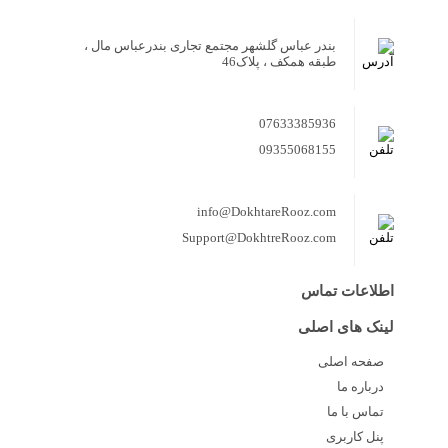
بندر عباس گلشهر مجتمع تجاری بندرعباس مال ،
طبقه همکف ، پلاک46
07633385936
09355068155
info@DokhtareRooz.com
Support@DokhtreRooz.com
اطلاعات تماس
لینک های اصلی
صفحه اصلی
درباره ما
تماس با ما
پنل کاربری