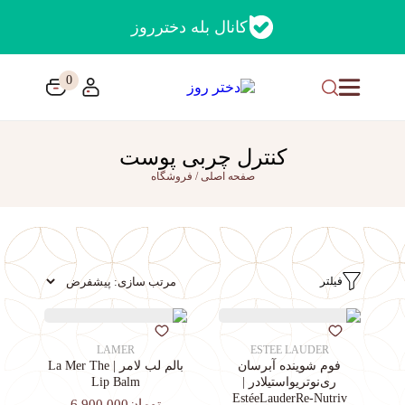
کانال بله دخترروز
0
کنترل چربی پوست
صفحه اصلی
/
فروشگاه
فیلتر
LAMER
ESTEE LAUDER
فوم شوینده آبرسان
بالم لب لامر | La Mer The
ری‌نوتریواستیلادر |
Lip Balm
EstéeLauderRe-Nutriv
تومان6,900,000