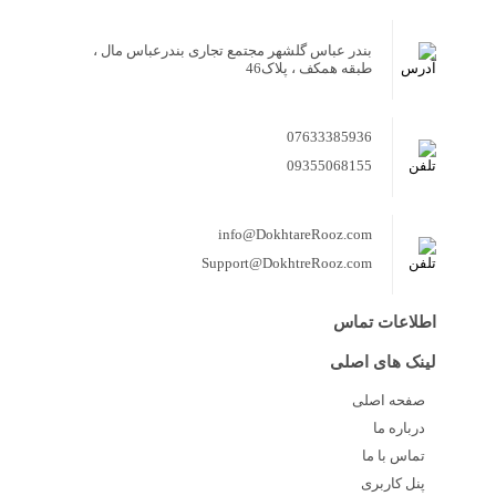
بندر عباس گلشهر مجتمع تجاری بندرعباس مال ،
طبقه همکف ، پلاک46
07633385936
09355068155
info@DokhtareRooz.com
Support@DokhtreRooz.com
اطلاعات تماس
لینک های اصلی
صفحه اصلی
درباره ما
تماس با ما
پنل کاربری