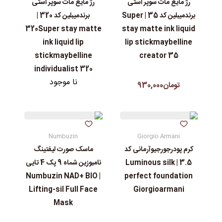
رژ مایع مات سوپر استی‌
رژ مایع مات سوپر استی‌
برندمیبلین کد 35 | Super
برندمیبلین کد 320 |
320Super stay matte
stay matte ink liquid
ink liquid lip
lip stickmaybelline
stickmaybelline
creator 35
individualist 320
نا موجود
تومان930,000
Numbuzin
Giorgio Armani
کرم پودرجورجیوآرمانی کد
ماسک صورت لیفتینگ
3.5 | Luminous silk
نامبوزین شماه 9 پک 4 تایی
| Numbuzin NAD+ BIO
perfect foundation
Lifting-sil Full Face
Giorgioarmani
Mask