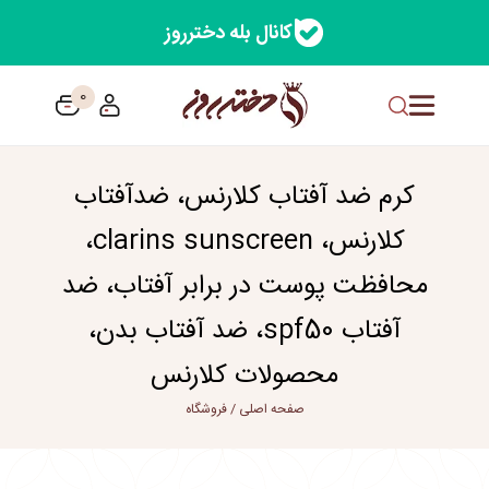
کانال بله دخترروز
0
کرم ضد آفتاب کلارنس، ضدآفتاب
کلارنس، clarins sunscreen،
محافظت پوست در برابر آفتاب، ضد
آفتاب spf50، ضد آفتاب بدن،
محصولات کلارنس
صفحه اصلی
/
فروشگاه