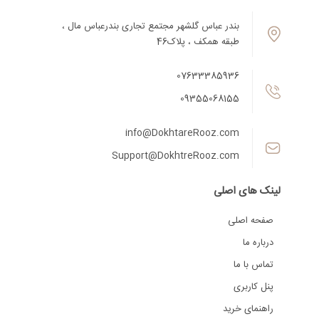
بندر عباس گلشهر مجتمع تجاری بندرعباس مال ،
طبقه همکف ، پلاک46
07633385936
09355068155
info@DokhtareRooz.com
Support@DokhtreRooz.com
لینک های اصلی
صفحه اصلی
درباره ما
تماس با ما
پنل کاربری
راهنمای خرید