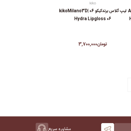
kiko
An
لیپ گلاس‌ برندکیکو 06 |kikoMilano3D
Hydra Lipgloss 06
تومان3,700,000
مشاوره سریع