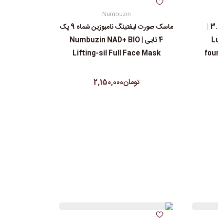
Numbuzin
کرم پودرجورجیوآرمانی کد 3.5 |
ماسک صورت لیفتینگ نامبوزین شماه 9 پک
L
4 تایی | Numbuzin NAD+ BIO
Lifting-sil Full Face Mask
fou
تومان2,150,000