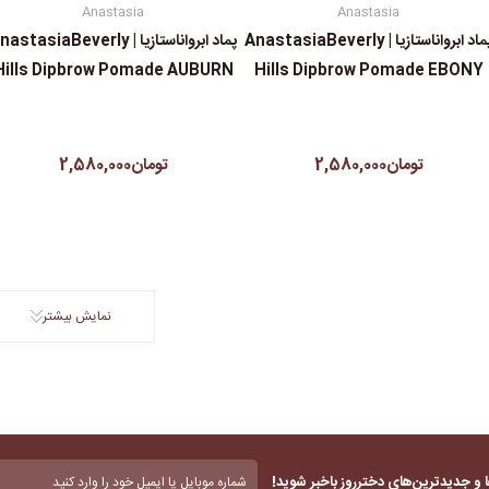
Anastasia
Anastasia
پماد ابرواناستازیا | AnastasiaBeverly
پماد ابرواناستازیا | astasiaBeverly
Hills Dipbrow Pomade AUBURN
Hills Dipbrow Pomade EBONY
تومان2,580,000
تومان2,580,000
نمایش بیشتر
بدون
 و جدیدترین‌های دخترروز باخبر شوید!