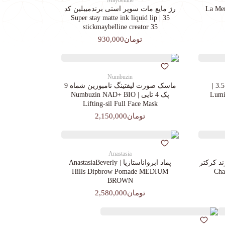
Maybelline
رژ مایع مات سوپر استی‌ برندمیبلین کد
35 | Super stay matte ink liquid lip
stickmaybelline creator 35
تومان930,000
Numbuzin
کرم پودرجورجیوآرمانی کد 3.5 |
ماسک صورت لیفتینگ نامبوزین شماه 9
Lumin
پک 4 تایی | Numbuzin NAD+ BIO
Lifting-sil Full Face Mask
تومان2,150,000
Anastasia
د کرکتر
پماد ابرواناستازیا | AnastasiaBeverly
Chara
Hills Dipbrow Pomade MEDIUM
BROWN
تومان2,580,000