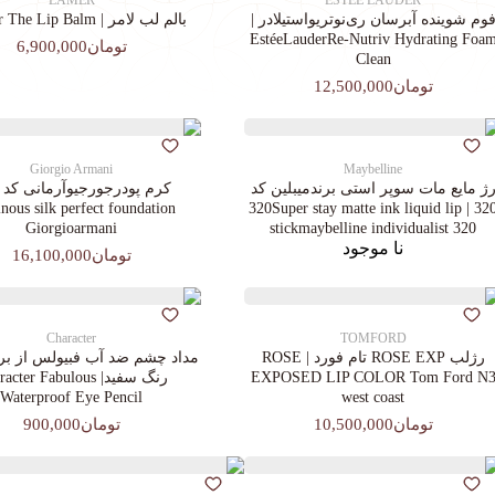
LAMER
ESTEE LAUDER
وم شوینده آبرسان ری‌نوتریواستیلادر |
بالم لب لامر | La Mer The Lip Balm
EstéeLauderRe-Nutriv Hydrating Foa
تومان6,900,000
Clean
تومان12,500,000
Giorgio Armani
Maybelline
ژ مایع مات سوپر استی‌ برندمیبلین کد
ous silk perfect foundation
320 | 320Super stay matte ink liquid lip
Giorgioarmani
stickmaybelline individualist 320
نا موجود
تومان16,100,000
Character
TOMFORD
رژلب ROSE EXP تام فورد | ROSE
مداد چشم ضد آب فبیولس از برن
EXPOSED LIP COLOR Tom Ford N
رنگ سفید| cter Fabulous
Waterproof Eye Pencil
west coast
تومان10,500,000
تومان900,000