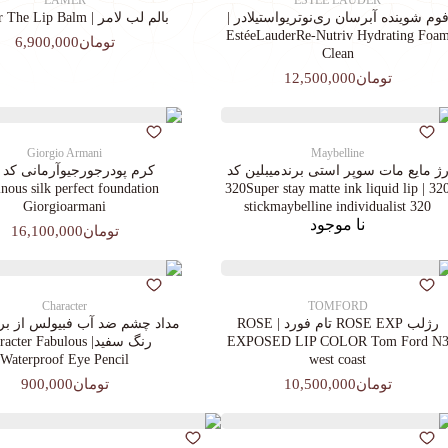
LAMER
ESTEE LAUDER
وم شوینده آبرسان ری‌نوتریواستیلادر |
بالم لب لامر | La Mer The Lip Balm
EstéeLauderRe-Nutriv Hydrating Foa
تومان6,900,000
Clean
تومان12,500,000
Giorgio Armani
Maybelline
ژ مایع مات سوپر استی‌ برندمیبلین کد
ous silk perfect foundation
320 | 320Super stay matte ink liquid lip
Giorgioarmani
stickmaybelline individualist 320
نا موجود
تومان16,100,000
Character
TOMFORD
رژلب ROSE EXP تام فورد | ROSE
مداد چشم ضد آب فبیولس از برن
EXPOSED LIP COLOR Tom Ford N
رنگ سفید| cter Fabulous
Waterproof Eye Pencil
west coast
تومان10,500,000
تومان900,000