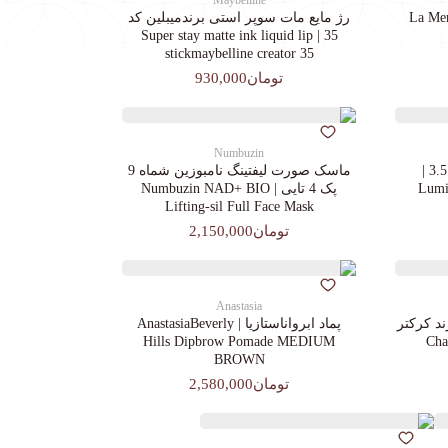
Maybelline
رژ مایع مات سوپر استی‌ برندمیبلین کد
35 | Super stay matte ink liquid lip
stickmaybelline creator 35
تومان930,000
Numbuzin
کرم پودرجورجیوآرمانی کد 3.5 |
ماسک صورت لیفتینگ نامبوزین شماه 9
Lumin
پک 4 تایی | Numbuzin NAD+ BIO
Lifting-sil Full Face Mask
تومان2,150,000
Anastasia
د کرکتر
پماد ابرواناستازیا | AnastasiaBeverly
Chara
Hills Dipbrow Pomade MEDIUM
BROWN
تومان2,580,000