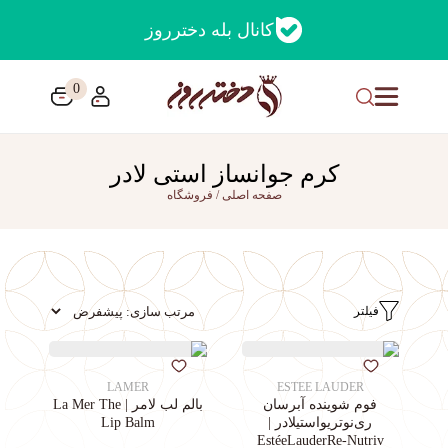
کانال بله دخترروز
0
کرم جوانساز استی لادر
صفحه اصلی
/
فروشگاه
فیلتر
LAMER
ESTEE LAUDER
فوم شوینده آبرسان
بالم لب لامر | La Mer The
ری‌نوتریواستیلادر |
Lip Balm
EstéeLauderRe-Nutriv