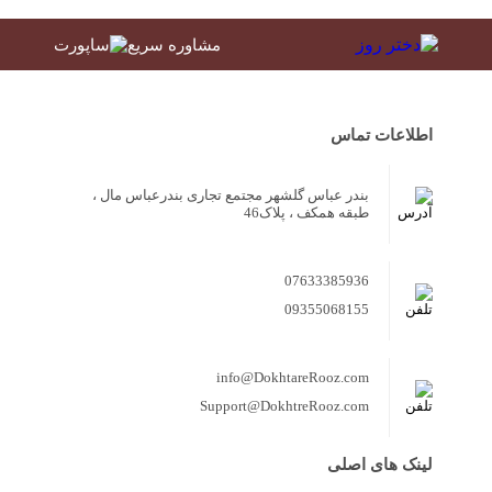
مشاوره سریع
اطلاعات تماس
بندر عباس گلشهر مجتمع تجاری بندرعباس مال ،
طبقه همکف ، پلاک46
07633385936
09355068155
info@DokhtareRooz.com
Support@DokhtreRooz.com
لینک های اصلی