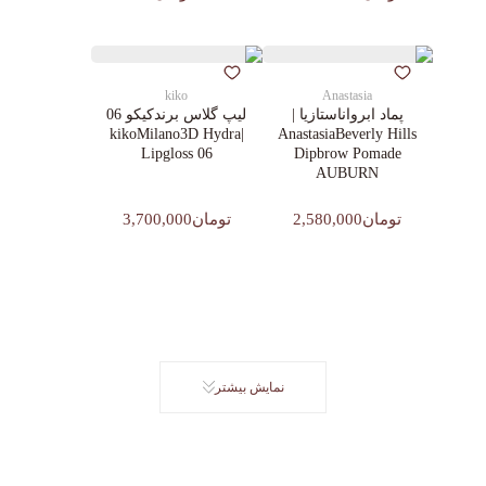
kiko
Anastasia
پماد ابرواناستازیا |
لیپ گلاس‌ برندکیکو 06
|kikoMilano3D Hydra
AnastasiaBeverly Hills
Lipgloss 06
Dipbrow Pomade
AUBURN
تومان2,580,000
تومان3,700,000
نمایش بیشتر