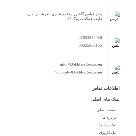
بندر عباس گلشهر مجتمع تجاری بندرعباس مال ،
طبقه همکف ، پلاک46
07633385936
09355068155
info@DokhtareRooz.com
Support@DokhtreRooz.com
اطلاعات تماس
لینک های اصلی
صفحه اصلی
درباره ما
تماس با ما
پنل کاربری