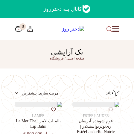
کانال بله دخترروز
0
پک آرایشی
صفحه اصلی
/
فروشگاه
فیلتر
LAMER
ESTEE LAUDER
فوم شوینده آبرسان
بالم لب لامر | La Mer The
ری‌نوتریواستیلادر |
Lip Balm
EstéeLauderRe-Nutriv
تومان6,900,000