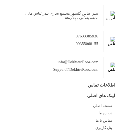
بندر عباس گلشهر مجتمع تجاری بندرعباس مال ،
طبقه همکف ، پلاک46
07633385936
09355068155
info@DokhtareRooz.com
Support@DokhtreRooz.com
اطلاعات تماس
لینک های اصلی
صفحه اصلی
درباره ما
تماس با ما
پنل کاربری