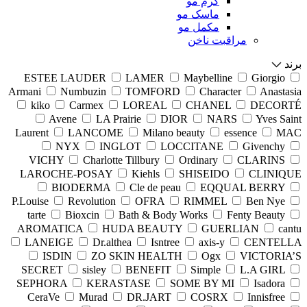
کرم مو
ماسک مو
مکمل مو
مراقبت ناخن
برند
ESTEE LAUDER
LAMER
Maybelline
Giorgio
Armani
Numbuzin
TOMFORD
Character
Anastasia
kiko
Carmex
LOREAL
CHANEL
DECORTÉ
Avene
LA Prairie
DIOR
NARS
Yves Saint
Laurent
LANCOME
Milano beauty
essence
MAC
NYX
INGLOT
LOCCITANE
Givenchy
VICHY
Charlotte Tillbury
Ordinary
CLARINS
LAROCHE-POSAY
Kiehls
SHISEIDO
CLINIQUE
BIODERMA
Cle de peau
EQQUAL BERRY
P.Louise
Revolution
OFRA
RIMMEL
Ben Nye
tarte
Bioxcin
Bath & Body Works
Fenty Beauty
AROMATICA
HUDA BEAUTY
GUERLIAN
cantu
LANEIGE
Dr.althea
Isntree
axis-y
CENTELLA
ISDIN
ZO SKIN HEALTH
Ogx
VICTORIA’S
SECRET
sisley
BENEFIT
Simple
L.A GIRL
SEPHORA
KERASTASE
SOME BY MI
Isadora
CeraVe
Murad
DR.JART
COSRX
Innisfree