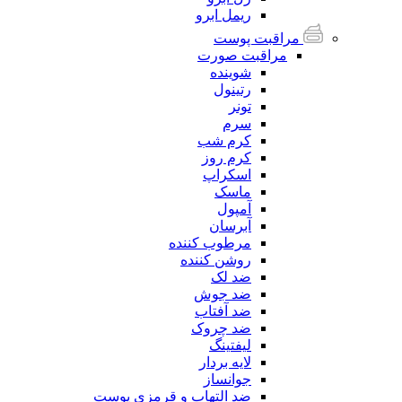
ریمل ابرو
مراقبت پوست
مراقبت صورت
شوینده
رتینول
تونر
سرم
کرم شب
کرم روز
اسکراپ
ماسک
آمپول
آبرسان
مرطوب کننده
روشن کننده
ضد لک
ضد جوش
ضد آفتاب
ضد چروک
لیفتینگ
لایه بردار
جوانساز
ضد التهاب و قرمزی پوست