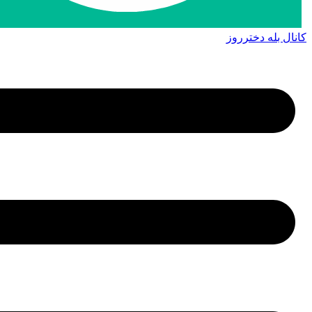
کانال بله دخترروز