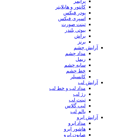
پرایمر
کانتور و هایلایتر
پودر فیکس
اسپری فیکس
تینت صورت
بیوتی بلندر
براش
برنز
آرایش چشم
مداد چشم
ریمل
سایه چشم
خط چشم
کانسیلر
آرایش لب
مداد لب و خط لب
رژ لب
تینت لب
لیپ گلاس
بالم لب
آرایش ابرو
مداد ابرو
هاشور ابرو
صابون ابرو