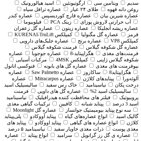
سدیم
ویتامین سی
ارگوتیونئین
اسید هیالورونیک
روغن دانه قهوه
طلای ۲۴ عیار
عصاره ترافل سیاه
عصاره شیرین بیان
عصاره قارچ کوردیسپس
عصاره کندر
آب حرارتی لاروش پوزای
زینک PCA
فیلوبیوما
عصاره ریشه آنجلیکا
عصاره زیتون
عصاره گل زعفران
قرمز
عصاره گل مگنولیا
کمپلکس KURENAI-TruLift
کمپلکس VP8
عصاره برنج
عصاره جلبک‌های دارویی
عصاره گل شکوفه گیلاس
فرمنت شکوفه گیلاس
فرمنت‌های مغذی
هگزاپپتاید-8
عصاره جوجوبا
عصاره
شکوفه گیلاس ژاپنی
کمپلکس 4MSK
مرکبات آسیایی
بیوفرمنت های مغذی
عصاره گل های بابونه
فنوکسی اتانول
هگزاپپتاید8
ساکاروز
عصاره Saw Palmetto
عصاره
آلوئه‌ورا
پپتایدهای کلاژن
عصاره Mitracarpus
عصاره
درخت پکان
نیاسینامید
خاک رس سفید
سالیسیلیک اسید
سالیسیلیک اسید 2%
عصاره گل های داویی
فرمنت
پروبیوتیک
فیلتر های محافظت کننده هیدرافیلیک
نیاسینامید
اسید 3 درصد
پپتاید شبانه
کافیین
ترکیبات گیاهی مغذی
سه نوع پپتاید بیومیمتیک جوانساز
عصاره گل Moonlight
گالیک اسید
انواع عصاره‌های گیاه
پپتاید آووکادو
پلی‌پپتاید
کلاژن
انواع عصاره های گیاهی
پپتاید اووکادو
پپتاید های
مغذی پوست
ذرات مغذی خاویار سفید
نیاسینامید ۵ درصد
عصاره ی گل رز گرانویل
سرامید
انواع پپتاید
عصاره