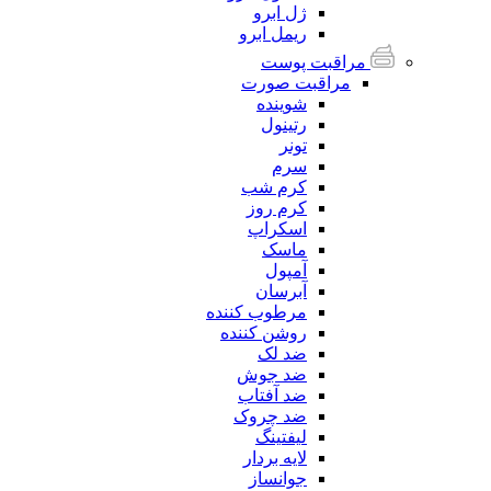
ژل ابرو
ریمل ابرو
مراقبت پوست
مراقبت صورت
شوینده
رتینول
تونر
سرم
کرم شب
کرم روز
اسکراپ
ماسک
آمپول
آبرسان
مرطوب کننده
روشن کننده
ضد لک
ضد جوش
ضد آفتاب
ضد چروک
لیفتینگ
لایه بردار
جوانساز