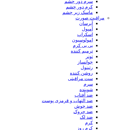
سرم دور چشم
کرم دور چشم
ماسک زیر چشم
مراقبت صورت
آبرسان
آمپول
اسکراپ
امولوسیون
بی بی کرم
ترمیم کننده
تونر
جوانساز
رتینول
روشن کننده
ست مراقبتی
سرم
شوینده
ضد آفتاب
ضد التهاب و قرمزی پوست
‌ضد جوش
ضد چروک
ضد لک
کرم
کرم روز