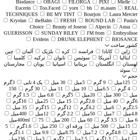
Biodance
OBAGI
FILORGA
PIXI
Mielle
Eucerin
Too.Faced
yorn
bh
m.asam
REAL
TECHNIQUES
BE MY TINT
Bourjois
Laura Mercier
Kryolan
theBalm
FRESH
ROUND LAB
Paula's
Choice
Beauty of Joseon
Alpecin
Anua
GUERISSON
SUNDAY RILEY
I'M from
Embryolisse
Evidens
DRUNK ELEPHENT
BIOSANCE
کشور ساخت
ژاپن
کانادا
فرانسه
کره
بلژیک
آلمان
چین
ایتالیا
آمریکا
سوئیس
تایوان
ترکیه
کلمبیا
لهستان
انگلستان
بریتانیا
اسپانیا
یونان
مجارستان
سوئد
حجم
125میل
9 گرم
5میل
30 میل
پک 4 تایی
3گرم
4 گرم
6.5میل
10 میل
11 میل
30 گرم
150
میل
300 میل
20میل
5گرم
6.8 میل
1.5 گرم
6گرم
40 میل
2.8گرم
15 میل
25میل
10گرم
2.5گرم
6میل
4.2گرم
12گرم
15گرم
35 میل
4.8میل
7میل
50میل
2.2 گرم
12میل
400میل
6 میل
3.5 گرم
60 میل
200 میل
75میل
400ml
15میل
500 میل
ورقه ای
250 میل
1.6گرم
5
میل
4.8گرم
7.2میل
8.75میل
9.9 میل
1.1گرم
1میل
1.3گرم
2.5میل
2گرم
3میل
236میل