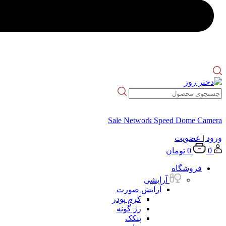
Sale Network Speed Dome Camera
ورود
| عضویت
0
0
تومان
فروشگاه
آرایشی
آرایش صورت
کرم پودر
رژ گونه
پنکک