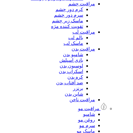
مراقبت چشم
کرم دور چشم
سرم دور چشم
ماسک زیر چشم
تقویت کننده مژه
مراقبت لب
بالم لب
ماسک لب
مراقبت بدن
شامپو بدن
بادی اسپلش
لوسیون بدن
اسکراپ بدن
کره بدن
ضد آفتاب بدن
برنزر
شاین بدن
مراقبت ناخن
مراقبت مو
شامپو
روغن مو
سرم مو
ماسک مو