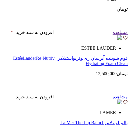
تومان
مشاهده
افزودن به سبد خرید
ESTEE LAUDER
فوم شوینده آبرسان ری‌نوتریواستیلادر | EstéeLauderRe-Nutriv
Hydrating Foam Clean
تومان12,500,000
مشاهده
افزودن به سبد خرید
LAMER
بالم لب لامر | La Mer The Lip Balm