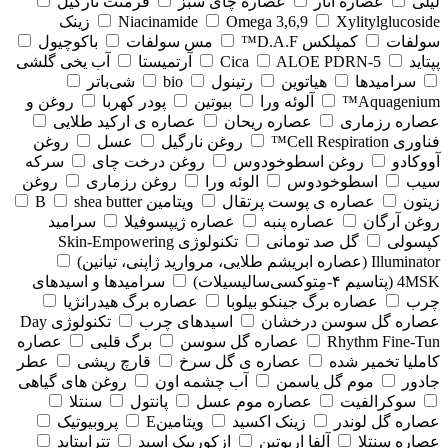
لیلی
عصاره انار
عصاره چای سبز
فرمنت نارگیل
Xylitylglucoside
Omega 3,6,9
Niacinamide
زینک
سولفات
کمپلکس D.A.F™
مس سولفات
باکوچیول
پپتاید
5-Cica
ALOE PDRN
آرتمیستا
آب یخی گلشی
سرامیدها
هیاتوین
رتینول
bio
شی‌باتر
Aquagenium™
آلوئه ورا
بیوتین
پودر کهربا
روغن و
عصاره رزماری
عصاره ریحان
عصاره ی ارکید طلایی
فناوری Cell Respiration™
روغن نارگیل
عسل
روغن
آووکادو
روغن اسطوخودوس
روغن درخت چای
سرکه
سیب
اسطوخودوس
الوئه ورا
روغن رزماری
روغن
زیتون
عصاره ی پوست پرتقال
ویتامین B
shea butter
روغن آرگان
عصاره پنبه
عصاره ژیپسوفیلا
سرامید
کپسولی
گل صد تومانی
تکنولوژی Skin-Empowering
Illuminator (عصاره ابریشم طلایی، مروارید ژاپنی، تیانین)
4MSK (پتاسیم ۴‑مِتوکسی‌سالیسیلات)
سرامیدها و اسیدهای
چرب
عصاره برگ جینکو بیلوبا
عصاره برگ هیدرانژیا
عصاره گل سوسن درخشان
اسیدهای چرب
تکنولوژی Day
Rhythm Fine‑Tun
عصاره گل سوسن
برگ قلبی
عصاره
کاملیا تخمیر شده
عصاره ی گل سرخ
قارچ ریشی
عطر
جادور
موم گل یاسمن
آب چشمه اون
روغن های گیاهی
سوکرالفیت
عصاره موم عسل
پانتول
سنتلا
عصاره گل لوندر
زینک اکسید
ویتامینE
پروبیوتیک
عصاره سنتلا
آلفا اربوتین
ازکوربیک اسید
تتراپپتاید