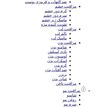
ضد التهاب و قرمزی پوست
مراقبت چشم
کرم دور چشم
سرم دور چشم
ماسک زیر چشم
تقویت کننده مژه
مراقبت لب
بالم لب
ماسک لب
مراقبت بدن
شامپو بدن
بادی اسپلش
لوسیون بدن
اسکراپ بدن
کره بدن
ضد آفتاب بدن
برنزر
شاین بدن
مراقبت ناخن
مراقبت مو
شامپو
روغن مو
سرم مو