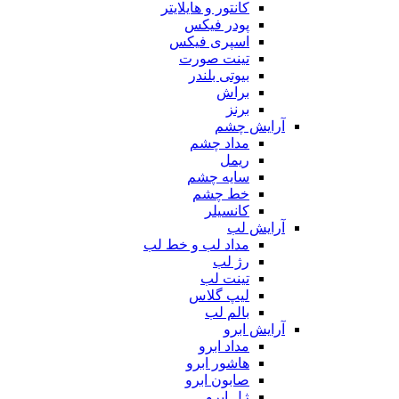
کانتور و هایلایتر
پودر فیکس
اسپری فیکس
تینت صورت
بیوتی بلندر
براش
برنز
آرایش چشم
مداد چشم
ریمل
سایه چشم
خط چشم
کانسیلر
آرایش لب
مداد لب و خط لب
رژ لب
تینت لب
لیپ گلاس
بالم لب
آرایش ابرو
مداد ابرو
هاشور ابرو
صابون ابرو
ژل ابرو