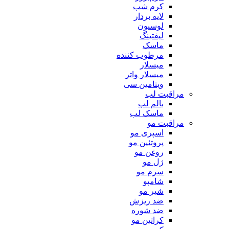
کرم شب
لایه بردار
لوسیون
لیفتینگ
ماسک
مرطوب کننده
میسلار
میسلار واتر
ویتامین سی
مراقبت لب
بالم لب
ماسک لب
مراقبت مو
اسپری مو
پروتئین مو
روغن مو
ژل مو
سرم مو
شامپو
شیر مو
ضد ریزش
ضد شوره
کراتین مو