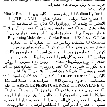
چرب
به ویژه پوست های دهیدراته
ترکیبات
Sodium Hyalur
روغن سویا
گلیسیرین
Miracle Broth
عصاره جلبک دریایی
عصاره نعناع
NAD
ATP
الاستین
پپتیدها
رزوراترول
کلاژن
⁠نیاسینامید
هیالورونیک اسید
عصاره آویشن وحشی
عصاره برگ پریلا
عصاره مریم گلی
عطر رزماری
اب چشمه حرارتی اون
Brightening Molecules
Caviar Extract
Exclusive Cellular
Complex
مشتقات ویتامین سی
عصاره گل
عصاره
تمشک،سیب و هندوانه
اسکوالان
پیگمنت‌های پوشش‌دار
کوتور
عصاره رز هیپ
ماندلیک اسید
عصاره مورینگا
ویتامین E
عصاره گل یاس
عصاره لیمِتّا
عصاره تمر
هندی
انواع پروتئین‌های مغذی
روغن بادام شیرین
روغن
دانه انگور
شیر بادام
عصاره رزماری
عصاره لیمو
آب
اتشفان ویشی
پلی‌گلوتامیک اسید
پنتانول
هگزایلن
گلیکول
TRI-PEPTIDE32
کافئین
5% لاکتیک اسید
2٪
نیاسینامید
حاوی ویتامین B12
سرامید ها
سنتلا اسیاتیکا
PROXYLANE
ABSOLUE PERPETUAL ROSE
طلا
عصاره ی کاکائو و آواکادو
بیزابولول
پرلیت
زینک
سیلیکا
عصاره دانه روکو
بایکالین
پپتید جوانساز
پودر
مروارید
عصاره ترافل الماس سیاه
عصاره خیار
عصاره
سیب
عصاره گل نرگس
کمپلکس آبرسان
هیالورونات