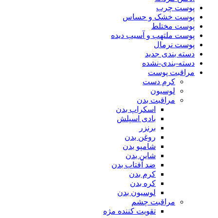
پوست چرب
پوست خشک و حساس
پوست مختلط
پوست ملتهب و آسیب دیده
پوست نرمال
دسته بندی جدید
دسته-بندی-نشده
مراقبت پوست
کرم دست
لوسیون
مراقبت بدن
اسکراپ بدن
بادی اسپلش
برنزر
روغن بدن
شامپو بدن
شاین بدن
ضد آفتاب بدن
کرم بدن
کره بدن
لوسیون بدن
مراقبت چشم
تقویت کننده مژه