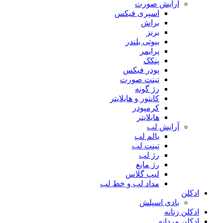
آرایش صورت
اسپری فیکس
براش
برنز
بیوتی بلندر
پرایمر
پنکک
پودر فیکس
تینت صورت
رژ گونه
کانتور و هایلایتر
کرمپودر
هایلایتر
آرایش لب
بالم لب
تینت لب
رژ لب
رژ مایع
لیپ گلاس
مداد لب و خط لب
ادکلن
بادی اسپلش
ادکلن زنانه
ادکلن مردانه