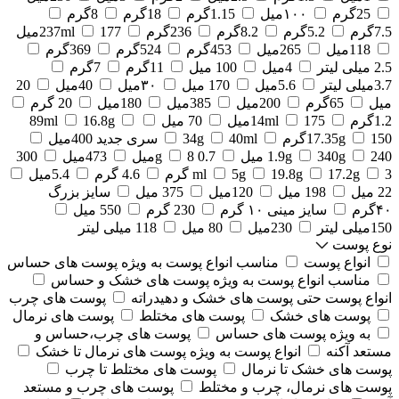
25گرم
۱۰۰میل
1.15گرم
18گرم
8گرم
7.5گرم
5.2گرم
8.2گرم
236گرم
177میل
237ml
118میل
265میل
453گرم
524گرم
369گرم
2.5 میلی لیتر
4میل
100 میل
11گرم
7گرم
3.7میلی لیتر
5.6میل
170 میل
۳۰میل
40میل
20
میل
65گرم
200میل
385میل
180میل
20 گرم
1.2گرم
175میل
14ml
70 میل
16.8g
89ml
150گرم
17.35g
40ml
34g
سری جدید 400میل
240 میل
340g
1.9g
0.7 g
8میل
473میل
300
3 گرم
17.2g
19.8g
5g
ml
4.6 گرم
5.4میل
22 میل
198 میل
120میل
375 میل
سایز بزرگ
۴۰گرم
سایز مینی ۱۰ گرم
230 گرم
550 میل
150میلی لیتر
230میل
80 میل
118 میلی لیتر
نوع پوست
انواع پوست
مناسب انواع پوست به ویژه پوست های حساس
مناسب انواع پوست به ویژه پوست های خشک و حساس
انواع پوست حتی پوست های خشک و دهیدراته
پوست های چرب
پوست های خشک
پوست های مختلط
پوست های نرمال
به ویژه پوست های حساس
پوست های چرب،حساس و
مستعد آکنه
انواع پوست به ویژه پوست های نرمال تا خشک
پوست های خشک تا نرمال
پوست های مختلط تا چرب
پوست های نرمال، چرب و مختلط
پوست های چرب و مستعد